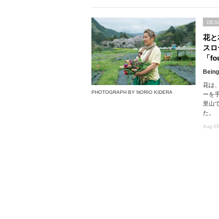
DES
花と
スロ
「fou
Being
花は
PHOTOGRAPH BY NORIO KIDERA
ーを
里山で
た。
Aug 05