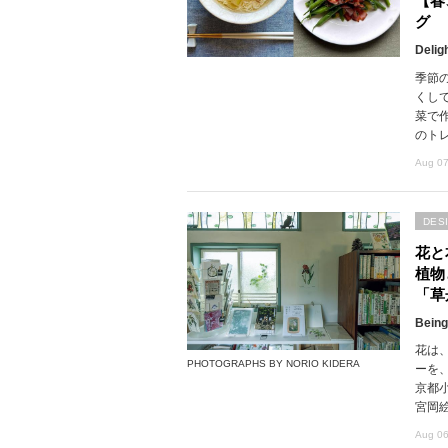
【春
グ
Delig
季節
くし
菜で
のト
Aug 07
DES
花と
植物
「草
Being
花は
PHOTOGRAPHS BY NORIO KIDERA
ーを
京都
宮岡
Aug 06