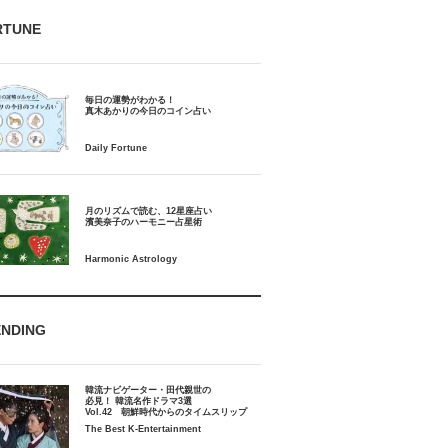
RTUNE
毎日の運勢がわかる！
月のリズムで読む、12星座占い
ENDING
韓流ナビゲーター・田代親世の
必見！ 韓流名作ドラマ3選
Vol.42 朝鮮時代からのタイムスリップ
The Best K-Entertainment