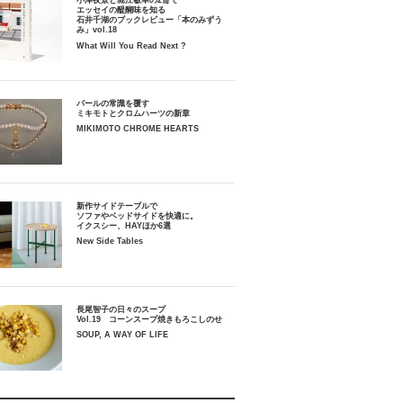
小津夜景と堀江敏幸の2冊で
エッセイの醍醐味を知る
石井千湖のブックレビュー「本のみずう
み」vol.18
What Will You Read Next ?
パールの常識を覆す
ミキモトとクロムハーツの新章
MIKIMOTO CHROME HEARTS
新作サイドテーブルで
ソファやベッドサイドを快適に。
イクスシー、HAYほか6選
New Side Tables
長尾智子の日々のスープ
Vol.19 コーンスープ焼きもろこしのせ
SOUP, A WAY OF LIFE