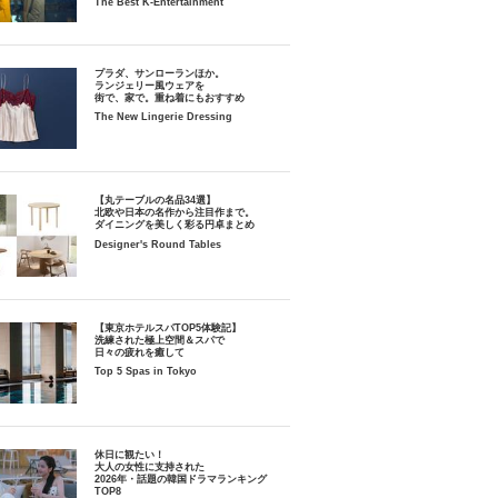
The Best K-Entertainment
プラダ、サンローランほか。
ランジェリー風ウェアを
街で、家で。重ね着にもおすすめ
The New Lingerie Dressing
【丸テーブルの名品34選】
北欧や日本の名作から注目作まで。
ダイニングを美しく彩る円卓まとめ
Designer's Round Tables
【東京ホテルスパTOP5体験記】
洗練された極上空間＆スパで
日々の疲れを癒して
Top 5 Spas in Tokyo
休日に観たい！
大人の女性に支持された
2026年・話題の韓国ドラマランキング
TOP8