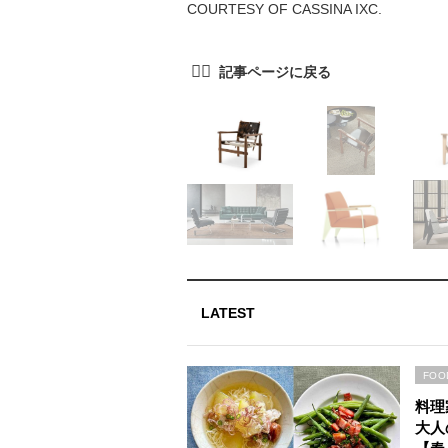
COURTESY OF CASSINA IXC.
LATEST
FOO
料理
大人