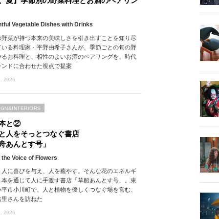
、夏】季節別の野菜料理とお酒のペアリン
htful Vegetable Dishes with Drinks
の野菜が持つ本来の美味しさを引き出すことを知り尽
ている料理家・平野由希子さんが、季節ごとの旬の野
作るお料理と、相性のよいお酒のペアリングを、時代
レンドに合わせた視点で提案
, 2026
IGN&INTERIORS
本と②
と人をそっとつなぐ書店
舟あんとす号」
 the Voice of Flowers
、人に喜びを与え、人を癒やす。そんな花のエネルギ
、本を通じて人に手渡す書店「草船あんとす号」。東
小平市小川町で、人と植物を優しくつなぐ場を営む、
絵里さんを訪ねた
, 2026