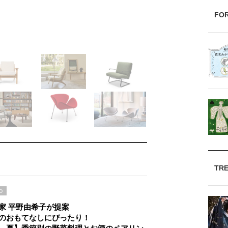
FO
TR
D
家 平野由希子が提案
のおもてなしにぴったり！