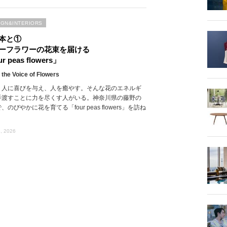
IGN&INTERIORS
本と①
ーフラワーの花束を届ける
r peas flowers」
 the Voice of Flowers
、人に喜びを与え、人を癒やす。そんな花のエネルギ
手渡すことに力を尽くす人がいる。神奈川県の藤野の
、のびやかに花を育てる「four peas flowers」を訪ね
, 2026