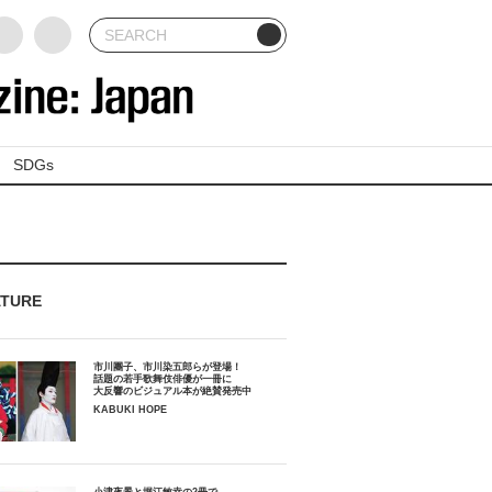
SDGs
ATURE
市川團子、市川染五郎らが登場！
話題の若手歌舞伎俳優が一冊に
大反響のビジュアル本が絶賛発売中
KABUKI HOPE