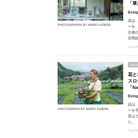
「草
Being
花は
PHOTOGRAPHS BY NORIO KIDERA
ーを
京都
宮岡
Aug 06
DES
花と
スロ
「fou
Being
花は
PHOTOGRAPH BY NORIO KIDERA
ーを
里山で
た。
Aug 05