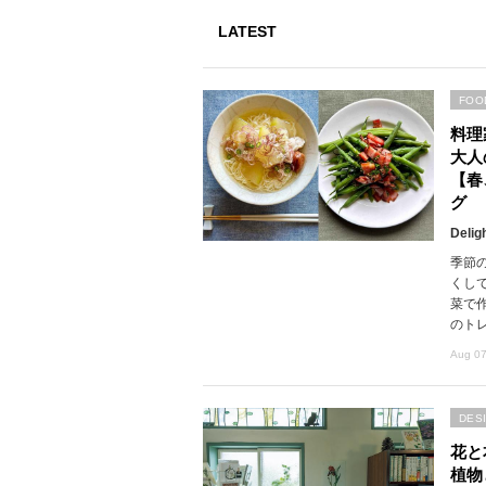
LATEST
FOO
料理
大人
【春
グ
Delig
季節
くし
菜で
のト
Aug 07
DES
花と
植物