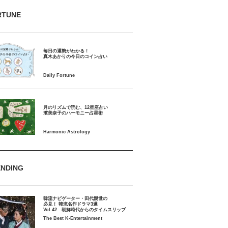
RTUNE
毎日の運勢がわかる！
月のリズムで読む、12星座占い
ENDING
韓流ナビゲーター・田代親世の
必見！ 韓流名作ドラマ3選
Vol.42 朝鮮時代からのタイムスリップ
The Best K-Entertainment