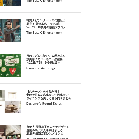
The Best K-Entertainment
韓流ナビゲーター・田代親世の
必見！ 韓流名作ドラマ3選
Vol.43 40代男の最強ラブコメ
The Best K-Entertainment
月のリズムで読む、12星座占い
濱美奈子のハーモニー占星術
＜2026/7/29～2026/8/12＞
Harmonic Astrology
【丸テーブルの名品34選】
北欧や日本の名作から注目作まで。
ダイニングを美しく彩る円卓まとめ
Designer's Round Tables
京都人 天野準子さんがナビゲート
感度の高い大人を満足させる
2026年最新京都グルメまとめ