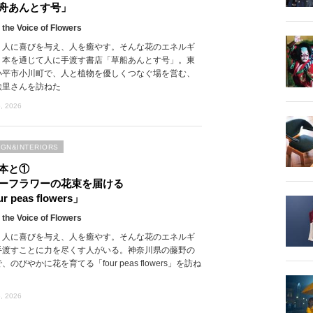
舟あんとす号」
 the Voice of Flowers
、人に喜びを与え、人を癒やす。そんな花のエネルギ
、本を通じて人に手渡す書店「草船あんとす号」。東
小平市小川町で、人と植物を優しくつなぐ場を営む、
絵里さんを訪ねた
, 2026
IGN&INTERIORS
本と①
ーフラワーの花束を届ける
r peas flowers」
 the Voice of Flowers
、人に喜びを与え、人を癒やす。そんな花のエネルギ
手渡すことに力を尽くす人がいる。神奈川県の藤野の
、のびやかに花を育てる「four peas flowers」を訪ね
, 2026