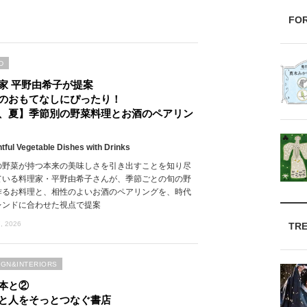
FO
D
家 平野由希子が提案
のおもてなしにぴったり！
、夏】季節別の野菜料理とお酒のペアリン
htful Vegetable Dishes with Drinks
の野菜が持つ本来の美味しさを引き出すことを知り尽
ている料理家・平野由希子さんが、季節ごとの旬の野
作るお料理と、相性のよいお酒のペアリングを、時代
レンドに合わせた視点で提案
, 2026
TR
IGN&INTERIORS
本と②
と人をそっとつなぐ書店