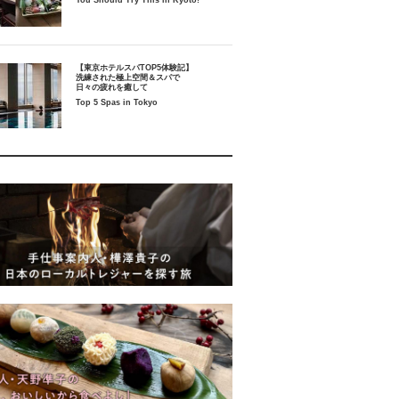
You Should Try This in Kyoto!
【東京ホテルスパTOP5体験記】
洗練された極上空間＆スパで
日々の疲れを癒して
Top 5 Spas in Tokyo