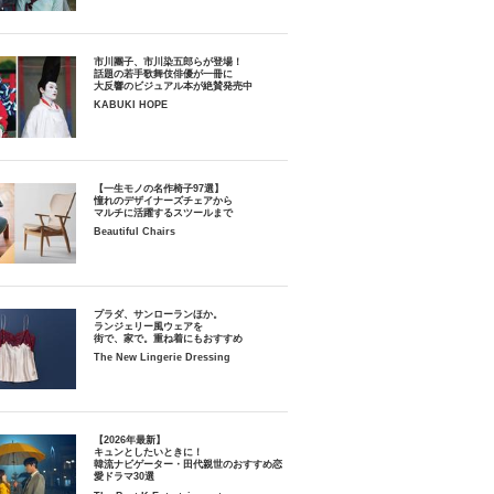
市川團子、市川染五郎らが登場！
話題の若手歌舞伎俳優が一冊に
大反響のビジュアル本が絶賛発売中
KABUKI HOPE
【一生モノの名作椅子97選】
憧れのデザイナーズチェアから
マルチに活躍するスツールまで
Beautiful Chairs
プラダ、サンローランほか。
ランジェリー風ウェアを
街で、家で。重ね着にもおすすめ
The New Lingerie Dressing
【2026年最新】
キュンとしたいときに！
韓流ナビゲーター・田代親世のおすすめ恋
愛ドラマ30選