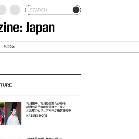
SDGs
ATURE
市川團子、市川染五郎らが登場！
話題の若手歌舞伎俳優が一冊に
大反響のビジュアル本が絶賛発売中
KABUKI HOPE