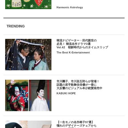
TRENDING
韓流ナビゲーター・田代親世の
必見！ 韓流名作ドラマ3選
Vol.42 朝鮮時代からのタイムスリップ
The Best K-Entertainment
市川團子、市川染五郎らが登場！
話題の若手歌舞伎俳優が一冊に
大反響のビジュアル本が絶賛発売中
KABUKI HOPE
【一生モノの名作椅子97選】
憧れのデザイナーズチェアから