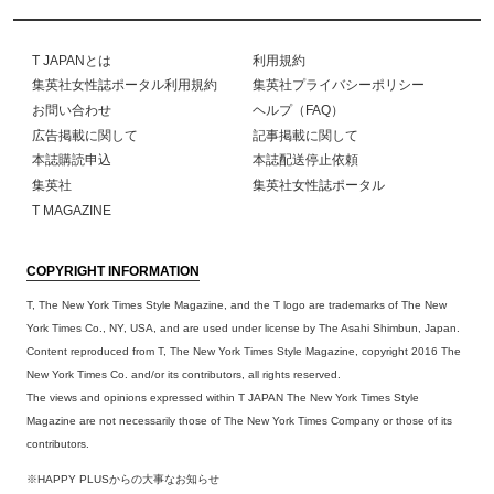
T JAPANとは
利用規約
集英社女性誌ポータル利用規約
集英社プライバシーポリシー
お問い合わせ
ヘルプ（FAQ）
広告掲載に関して
記事掲載に関して
本誌購読申込
本誌配送停止依頼
集英社
集英社女性誌ポータル
T MAGAZINE
COPYRIGHT INFORMATION
T, The New York Times Style Magazine, and the T logo are trademarks of The New
York Times Co., NY, USA, and are used under license by The Asahi Shimbun, Japan.
Content reproduced from T, The New York Times Style Magazine, copyright 2016 The
New York Times Co. and/or its contributors, all rights reserved.
The views and opinions expressed within T JAPAN The New York Times Style
Magazine are not necessarily those of The New York Times Company or those of its
contributors.
※HAPPY PLUSからの大事なお知らせ