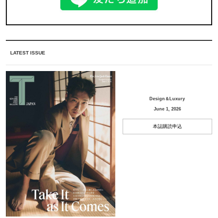
LATEST ISSUE
Design＆Luxury
June 1, 2026
本誌購読申込