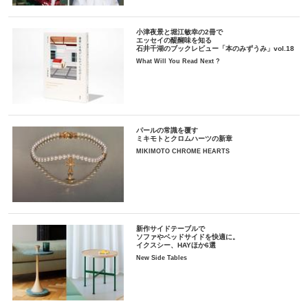
小津夜景と堀江敏幸の2冊で
エッセイの醍醐味を知る
石井千湖のブックレビュー「本のみずうみ」vol.18
What Will You Read Next ?
パールの常識を覆す
ミキモトとクロムハーツの新章
MIKIMOTO CHROME HEARTS
新作サイドテーブルで
ソファやベッドサイドを快適に。
イクスシー、HAYほか6選
New Side Tables