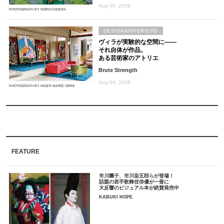
Aug 05, 2026
PHOTOGRAPH BY NORIO KIDERA
DESIGN&INTERIORS
ヴィラが実験的な空間に――
それ自体が作品。
ある芸術家のアトリエ
Brute Strength
Aug 04, 2026
PHOTOGRAPH BY INGER MARIE GRINI
FEATURE
市川團子、市川染五郎らが登場！
話題の若手歌舞伎俳優が一冊に
大反響のビジュアル本が絶賛発売中
KABUKI HOPE