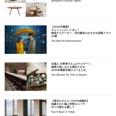
Designer's Round Tables
【2026年最新】
キュンとしたいときに！
韓流ナビゲーター・田代親世のおすすめ恋愛ドラマ
30選
The Best K-Entertainment
京都人 天野準子さんがナビゲート
感度の高い大人を満足させる
2026年最新京都グルメまとめ
You Should Try This in Kyoto!
【東京ホテルスパTOP5体験記】
洗練された極上空間＆スパで
日々の疲れを癒して
Top 5 Spas in Tokyo