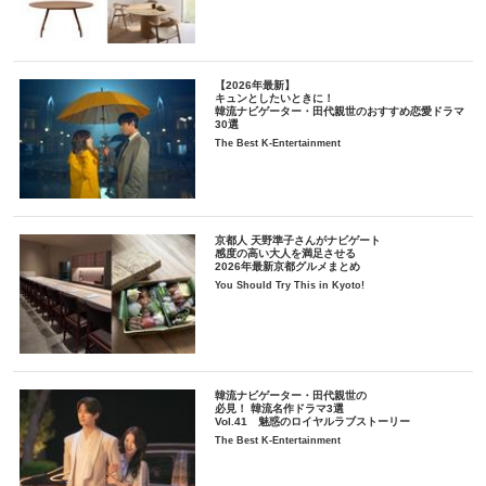
【2026年最新】
キュンとしたいときに！
韓流ナビゲーター・田代親世のおすすめ恋愛ドラマ
30選
The Best K-Entertainment
京都人 天野準子さんがナビゲート
感度の高い大人を満足させる
2026年最新京都グルメまとめ
You Should Try This in Kyoto!
韓流ナビゲーター・田代親世の
必見！ 韓流名作ドラマ3選
Vol.41 魅惑のロイヤルラブストーリー
The Best K-Entertainment