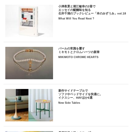
小津夜景と堀江敏幸の2冊で
エッセイの醍醐味を知る
石井千湖のブックレビュー「本のみずうみ」vol.18
What Will You Read Next ?
パールの常識を覆す
ミキモトとクロムハーツの新章
MIKIMOTO CHROME HEARTS
新作サイドテーブルで
ソファやベッドサイドを快適に。
イクスシー、HAYほか6選
New Side Tables