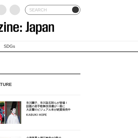
SDGs
ATURE
市川團子、市川染五郎らが登場！
話題の若手歌舞伎俳優が一冊に
大反響のビジュアル本が絶賛発売中
KABUKI HOPE