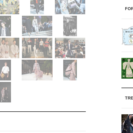
FO
TR