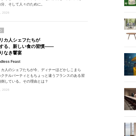
自分、そして人々のために。
, 2026
D
リカ人シェフたちが
する、新しい食の習慣――
りなき饗宴
dless Feast
リカ人のシェフたちが今、ディナーほどかしこまら
カクテルパーティともちょっと違うフランスのある習
傾倒している。その理由とは？
, 2026