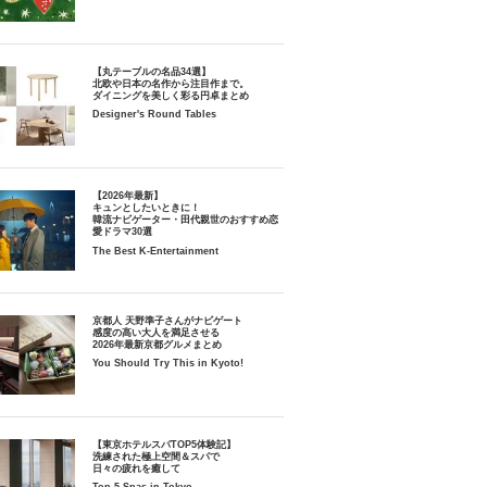
【丸テーブルの名品34選】
北欧や日本の名作から注目作まで。
ダイニングを美しく彩る円卓まとめ
Designer's Round Tables
【2026年最新】
キュンとしたいときに！
韓流ナビゲーター・田代親世のおすすめ恋
愛ドラマ30選
The Best K-Entertainment
京都人 天野準子さんがナビゲート
感度の高い大人を満足させる
2026年最新京都グルメまとめ
You Should Try This in Kyoto!
【東京ホテルスパTOP5体験記】
洗練された極上空間＆スパで
日々の疲れを癒して