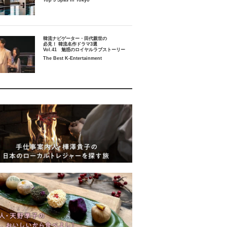
Top 5 Spas in Tokyo
韓流ナビゲーター・田代親世の
必見！ 韓流名作ドラマ3選
Vol.41 魅惑のロイヤルラブストーリー
The Best K-Entertainment