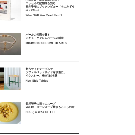
小津夜景と堀江敏幸の2冊で
エッセイの醍醐味を知る
石井千湖のブックレビュー「本のみずう
み」vol.18
What Will You Read Next ?
パールの常識を覆す
ミキモトとクロムハーツの新章
MIKIMOTO CHROME HEARTS
新作サイドテーブルで
ソファやベッドサイドを快適に。
イクスシー、HAYほか6選
New Side Tables
長尾智子の日々のスープ
Vol.19 コーンスープ焼きもろこしのせ
SOUP, A WAY OF LIFE