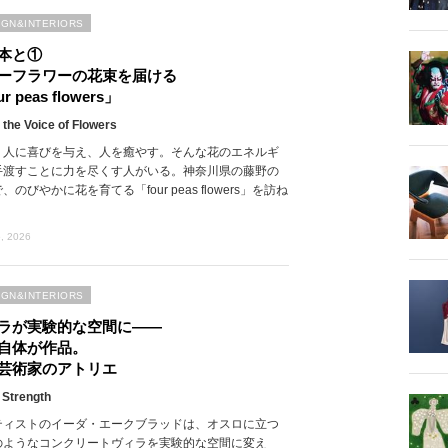
IGN&INTERIORS
本と①
ーフラワーの花束を届ける
r peas flowers」
 the Voice of Flowers
、人に喜びを与え、人を癒やす。そんな花のエネルギ
手渡すことに力を尽くす人がいる。神奈川県の藤野の
、のびやかに花を育てる「four peas flowers」を訪ね
, 2026
IGN&INTERIORS
ラが実験的な空間に――
自体が作品。
芸術家のアトリエ
 Strength
ティストのイーダ・エークブラッドは、オスロに立つ
のようなコンクリートヴィラを実験的な空間に変え