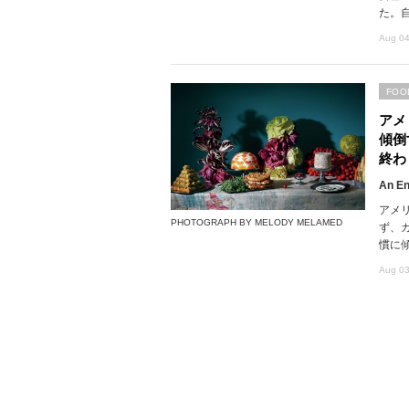
た。
Aug 04
FOO
アメ
傾倒
終わ
An En
アメ
PHOTOGRAPH BY MELODY MELAMED
ず、
慣に
Aug 03