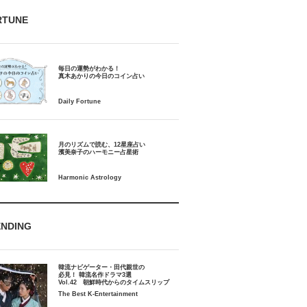
RTUNE
毎日の運勢がわかる！
月のリズムで読む、12星座占い
ENDING
韓流ナビゲーター・田代親世の
必見！ 韓流名作ドラマ3選
Vol.42 朝鮮時代からのタイムスリップ
The Best K-Entertainment