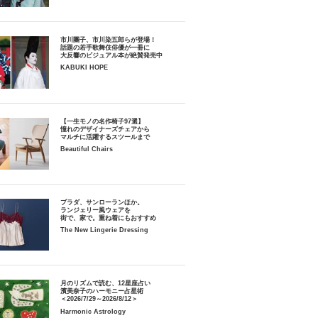
市川團子、市川染五郎らが登場！
話題の若手歌舞伎俳優が一冊に
大反響のビジュアル本が絶賛発売中
KABUKI HOPE
【一生モノの名作椅子97選】
憧れのデザイナーズチェアから
マルチに活躍するスツールまで
Beautiful Chairs
プラダ、サンローランほか。
ランジェリー風ウェアを
街で、家で。重ね着にもおすすめ
The New Lingerie Dressing
月のリズムで読む、12星座占い
濱美奈子のハーモニー占星術
＜2026/7/29～2026/8/12＞
Harmonic Astrology