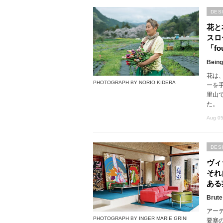
DES
花と
スロ
「fou
Being
花は
PHOTOGRAPH BY NORIO KIDERA
ーを
里山で
た。
Aug 05
DES
ヴィ
それ
ある
Brute
アー
PHOTOGRAPH BY INGER MARIE GRINI
要塞