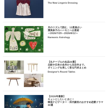
The New Lingerie Dressing
月のリズムで読む、12星座占い
濱美奈子のハーモニー占星術
＜2026/7/29～2026/8/12＞
Harmonic Astrology
【丸テーブルの名品34選】
北欧や日本の名作から注目作まで。
ダイニングを美しく彩る円卓まとめ
Designer's Round Tables
【2026年最新】
キュンとしたいときに！
韓流ナビゲーター・田代親世のおすすめ恋愛ドラマ
30選