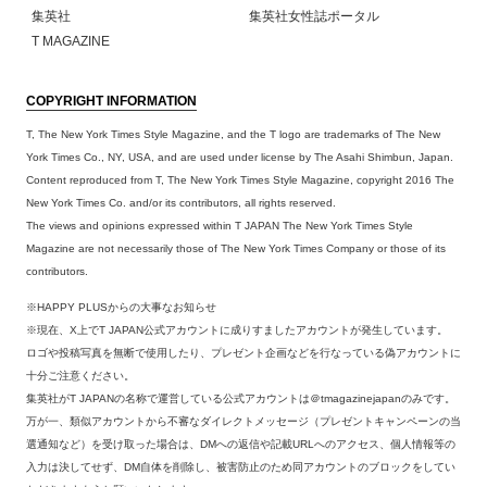
集英社
集英社女性誌ポータル
T MAGAZINE
COPYRIGHT INFORMATION
T, The New York Times Style Magazine, and the T logo are trademarks of The New
York Times Co., NY, USA, and are used under license by The Asahi Shimbun, Japan.
Content reproduced from T, The New York Times Style Magazine, copyright 2016 The
New York Times Co. and/or its contributors, all rights reserved.
The views and opinions expressed within T JAPAN The New York Times Style
Magazine are not necessarily those of The New York Times Company or those of its
contributors.
※HAPPY PLUSからの大事なお知らせ
※現在、X上でT JAPAN公式アカウントに成りすましたアカウントが発生しています。
ロゴや投稿写真を無断で使用したり、プレゼント企画などを行なっている偽アカウントに
十分ご注意ください。
集英社がT JAPANの名称で運営している公式アカウントは＠tmagazinejapanのみです。
万が一、類似アカウントから不審なダイレクトメッセージ（プレゼントキャンペーンの当
選通知など）を受け取った場合は、DMへの返信や記載URLへのアクセス、個人情報等の
入力は決してせず、DM自体を削除し、被害防止のため同アカウントのブロックをしてい