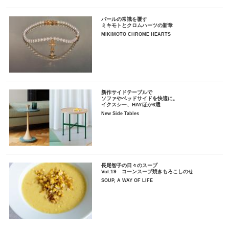
パールの常識を覆す
ミキモトとクロムハーツの新章
MIKIMOTO CHROME HEARTS
新作サイドテーブルで
ソファやベッドサイドを快適に。
イクスシー、HAYほか6選
New Side Tables
長尾智子の日々のスープ
Vol.19 コーンスープ焼きもろこしのせ
SOUP, A WAY OF LIFE