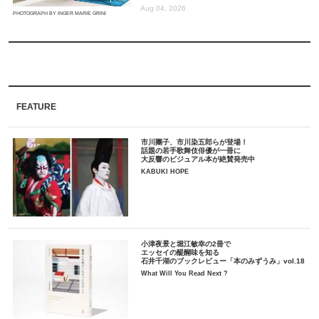
Aug 04, 2026
PHOTOGRAPH BY INGER MARIE GRINI
FEATURE
市川團子、市川染五郎らが登場！
話題の若手歌舞伎俳優が一冊に
大反響のビジュアル本が絶賛発売中
KABUKI HOPE
小津夜景と堀江敏幸の2冊で
エッセイの醍醐味を知る
石井千湖のブックレビュー「本のみずうみ」vol.18
What Will You Read Next ?