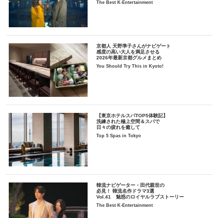
The Best K-Entertainment
京都人 天野準子さんがナビゲート
感度の高い大人を満足させる
2026年最新京都グルメまとめ
You Should Try This in Kyoto!
【東京ホテルスパTOP5体験記】
洗練された極上空間＆スパで
日々の疲れを癒して
Top 5 Spas in Tokyo
韓流ナビゲーター・田代親世の
必見！ 韓流名作ドラマ3選
Vol.41 魅惑のロイヤルラブストーリー
The Best K-Entertainment