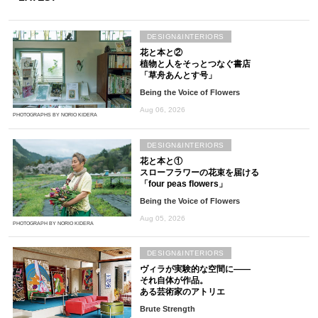
DESIGN&INTERIORS
花と本と②
植物と人をそっとつなぐ書店
「草舟あんとす号」
Being the Voice of Flowers
Aug 06, 2026
PHOTOGRAPHS BY NORIO KIDERA
DESIGN&INTERIORS
花と本と①
スローフラワーの花束を届ける
「four peas flowers」
Being the Voice of Flowers
Aug 05, 2026
PHOTOGRAPH BY NORIO KIDERA
DESIGN&INTERIORS
ヴィラが実験的な空間に――
それ自体が作品。
ある芸術家のアトリエ
Brute Strength