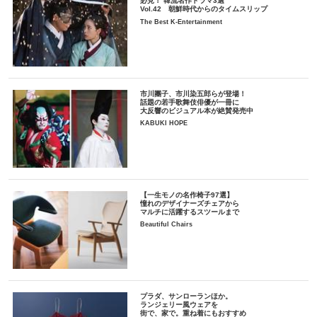
必見！ 韓流名作ドラマ3選
Vol.42 朝鮮時代からのタイムスリップ
The Best K-Entertainment
市川團子、市川染五郎らが登場！
話題の若手歌舞伎俳優が一冊に
大反響のビジュアル本が絶賛発売中
KABUKI HOPE
【一生モノの名作椅子97選】
憧れのデザイナーズチェアから
マルチに活躍するスツールまで
Beautiful Chairs
プラダ、サンローランほか。
ランジェリー風ウェアを
街で、家で。重ね着にもおすすめ