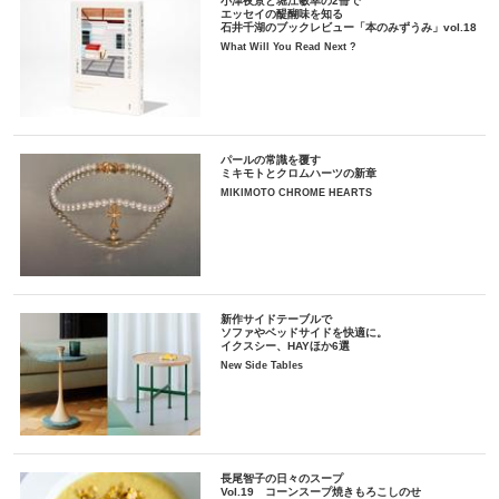
小津夜景と堀江敏幸の2冊で
エッセイの醍醐味を知る
石井千湖のブックレビュー「本のみずうみ」vol.18
What Will You Read Next ?
パールの常識を覆す
ミキモトとクロムハーツの新章
MIKIMOTO CHROME HEARTS
新作サイドテーブルで
ソファやベッドサイドを快適に。
イクスシー、HAYほか6選
New Side Tables
長尾智子の日々のスープ
Vol.19 コーンスープ焼きもろこしのせ