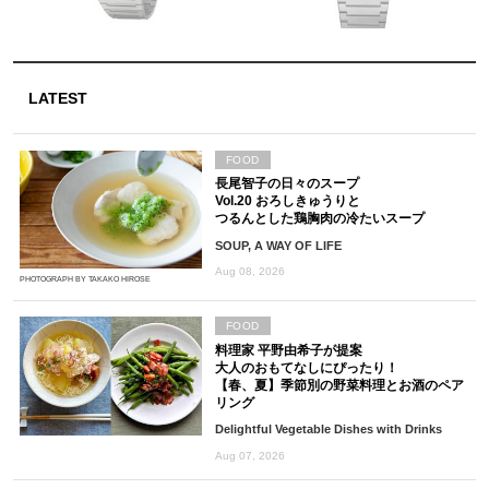
LATEST
FOOD
長尾智子の日々のスープ
Vol.20 おろしきゅうりと
つるんとした鶏胸肉の冷たいスープ
SOUP, A WAY OF LIFE
Aug 08, 2026
PHOTOGRAPH BY TAKAKO HIROSE
FOOD
料理家 平野由希子が提案
大人のおもてなしにぴったり！
【春、夏】季節別の野菜料理とお酒のペア
リング
Delightful Vegetable Dishes with Drinks
Aug 07, 2026