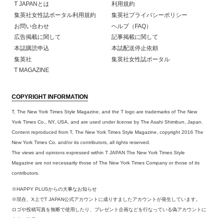
T JAPANとは
利用規約
集英社女性誌ポータル利用規約
集英社プライバシーポリシー
お問い合わせ
ヘルプ（FAQ）
広告掲載に関して
記事掲載に関して
本誌購読申込
本誌配送停止依頼
集英社
集英社女性誌ポータル
T MAGAZINE
COPYRIGHT INFORMATION
T, The New York Times Style Magazine, and the T logo are trademarks of The New
York Times Co., NY, USA, and are used under license by The Asahi Shimbun, Japan.
Content reproduced from T, The New York Times Style Magazine, copyright 2016 The
New York Times Co. and/or its contributors, all rights reserved.
The views and opinions expressed within T JAPAN The New York Times Style
Magazine are not necessarily those of The New York Times Company or those of its
contributors.
※HAPPY PLUSからの大事なお知らせ
※現在、X上でT JAPAN公式アカウントに成りすましたアカウントが発生しています。
ロゴや投稿写真を無断で使用したり、プレゼント企画などを行なっている偽アカウントに