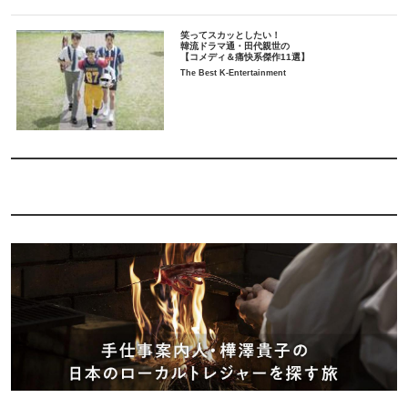
笑ってスカッとしたい！
韓流ドラマ通・田代親世の
【コメディ＆痛快系傑作11選】
The Best K-Entertainment