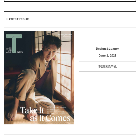
LATEST ISSUE
Design＆Luxury
June 1, 2026
本誌購読申込