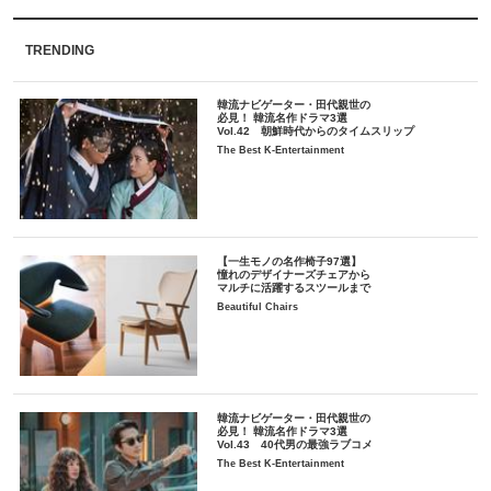
TRENDING
韓流ナビゲーター・田代親世の
必見！ 韓流名作ドラマ3選
Vol.42 朝鮮時代からのタイムスリップ
The Best K-Entertainment
【一生モノの名作椅子97選】
憧れのデザイナーズチェアから
マルチに活躍するスツールまで
Beautiful Chairs
韓流ナビゲーター・田代親世の
必見！ 韓流名作ドラマ3選
Vol.43 40代男の最強ラブコメ
The Best K-Entertainment