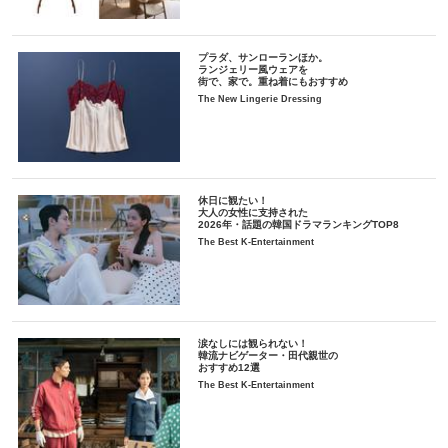
プラダ、サンローランほか。
ランジェリー風ウェアを
街で、家で。重ね着にもおすすめ
The New Lingerie Dressing
休日に観たい！
大人の女性に支持された
2026年・話題の韓国ドラマランキングTOP8
The Best K-Entertainment
涙なしには観られない！
韓流ナビゲーター・田代親世の
おすすめ12選
The Best K-Entertainment