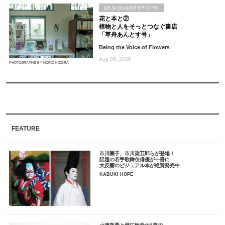
DESIGN&INTERIORS
花と本と②
植物と人をそっとつなぐ書店
「草舟あんとす号」
Being the Voice of Flowers
Aug 06, 2026
PHOTOGRAPHS BY NORIO KIDERA
FEATURE
市川團子、市川染五郎らが登場！
話題の若手歌舞伎俳優が一冊に
大反響のビジュアル本が絶賛発売中
KABUKI HOPE