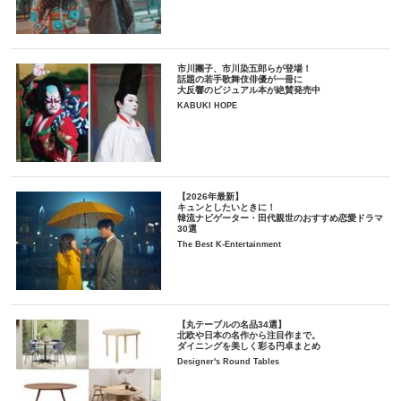
市川團子、市川染五郎らが登場！
話題の若手歌舞伎俳優が一冊に
大反響のビジュアル本が絶賛発売中
KABUKI HOPE
【2026年最新】
キュンとしたいときに！
韓流ナビゲーター・田代親世のおすすめ恋愛ドラマ
30選
The Best K-Entertainment
【丸テーブルの名品34選】
北欧や日本の名作から注目作まで。
ダイニングを美しく彩る円卓まとめ
Designer's Round Tables