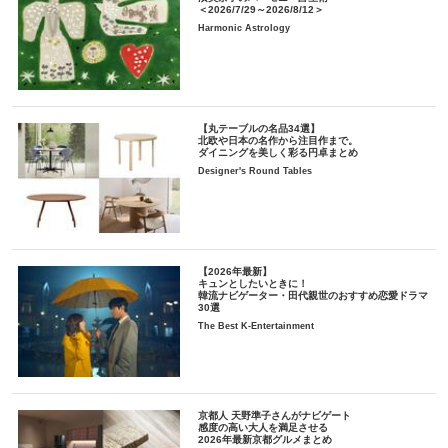
＜2026/7/29～2026/8/12＞
Harmonic Astrology
【丸テーブルの名品34選】
北欧や日本の名作から注目作まで。
ダイニングを美しく彩る円卓まとめ
Designer's Round Tables
【2026年最新】
キュンとしたいときに！
韓流ナビゲーター・田代親世のおすすめ恋愛ドラマ
30選
The Best K-Entertainment
京都人 天野準子さんがナビゲート
感度の高い大人を満足させる
2026年最新京都グルメまとめ