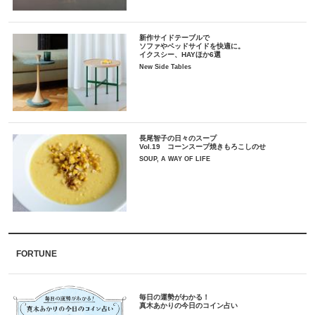
新作サイドテーブルで
ソファやベッドサイドを快適に。
イクスシー、HAYほか6選
New Side Tables
長尾智子の日々のスープ
Vol.19 コーンスープ焼きもろこしのせ
SOUP, A WAY OF LIFE
FORTUNE
毎日の運勢がわかる！