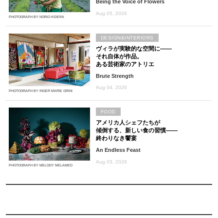
Being the Voice of Flowers
Aug 05, 2026
PHOTOGRAPH BY NORIO KIDERA
DESIGN&INTERIORS
ヴィラが実験的な空間に――
それ自体が作品。
ある芸術家のアトリエ
Brute Strength
Aug 04, 2026
PHOTOGRAPH BY INGER MARIE GRINI
FOOD
アメリカ人シェフたちが
傾倒する、新しい食の習慣――
終わりなき饗宴
An Endless Feast
Aug 03, 2026
PHOTOGRAPH BY MELODY MELAMED