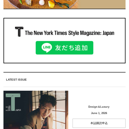
LATEST ISSUE
Design＆Luxury
June 1, 2026
本誌購読申込