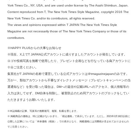
York Times Co., NY, USA, and are used under license by The Asahi Shimbun, Japan.
Content reproduced from T, The New York Times Style Magazine, copyright 2016 The
New York Times Co. and/or its contributors, all rights reserved.
The views and opinions expressed within T JAPAN The New York Times Style
Magazine are not necessarily those of The New York Times Company or those of its
contributors.
※HAPPY PLUSからの大事なお知らせ
※現在、X上でT JAPAN公式アカウントに成りすましたアカウントが発生しています。
ロゴや投稿写真を無断で使用したり、プレゼント企画などを行なっている偽アカウントに
十分ご注意ください。
集英社がT JAPANの名称で運営している公式アカウントは＠tmagazinejapanのみです。
万が一、類似アカウントから不審なダイレクトメッセージ（プレゼントキャンペーンの当
選通知など）を受け取った場合は、DMへの返信や記載URLへのアクセス、個人情報等の
入力は決してせず、DM自体を削除し、被害防止のため同アカウントのブロックをしてい
ただきますようお願いいたします。
※本誌掲載の記事、写真等の無断複写、複製、転載を禁じます。
※ 掲載商品の価格は、特に記載がないかぎり、「税込価格」で表示しています。ただし、2021年3月18日以前に
公開した記事については「本体価格（税抜）」での表示となり、 掲載価格には消費税が含まれておりませんの
でご注意ください。