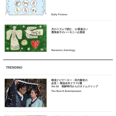
月のリズムで読む、12星座占い
TRENDING
韓流ナビゲーター・田代親世の
必見！ 韓流名作ドラマ3選
Vol.42 朝鮮時代からのタイムスリップ
The Best K-Entertainment