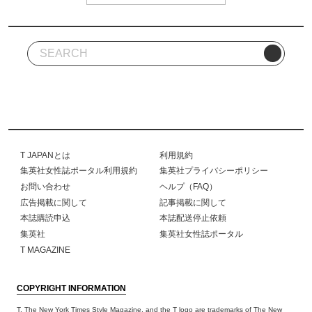
T JAPANとは
利用規約
集英社女性誌ポータル利用規約
集英社プライバシーポリシー
お問い合わせ
ヘルプ（FAQ）
広告掲載に関して
記事掲載に関して
本誌購読申込
本誌配送停止依頼
集英社
集英社女性誌ポータル
T MAGAZINE
COPYRIGHT INFORMATION
T, The New York Times Style Magazine, and the T logo are trademarks of The New