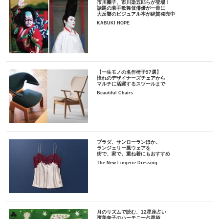
市川團子、市川染五郎らが登場！
話題の若手歌舞伎俳優が一冊に
大反響のビジュアル本が絶賛発売中
KABUKI HOPE
【一生モノの名作椅子97選】
憧れのデザイナーズチェアから
マルチに活躍するスツールまで
Beautiful Chairs
プラダ、サンローランほか。
ランジェリー風ウェアを
街で、家で。重ね着にもおすすめ
The New Lingerie Dressing
月のリズムで読む、12星座占い
濱美奈子のハーモニー占星術