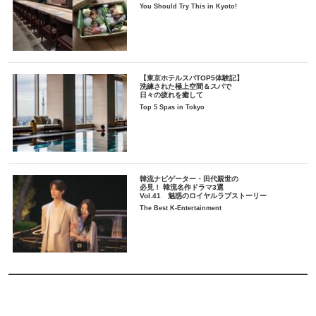
You Should Try This in Kyoto!
【東京ホテルスパTOP5体験記】
洗練された極上空間＆スパで
日々の疲れを癒して
Top 5 Spas in Tokyo
韓流ナビゲーター・田代親世の
必見！ 韓流名作ドラマ3選
Vol.41 魅惑のロイヤルラブストーリー
The Best K-Entertainment