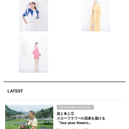
LATEST
DESIGN&INTERIORS
花と本と①
スローフラワーの花束を届ける
「four peas flowers」