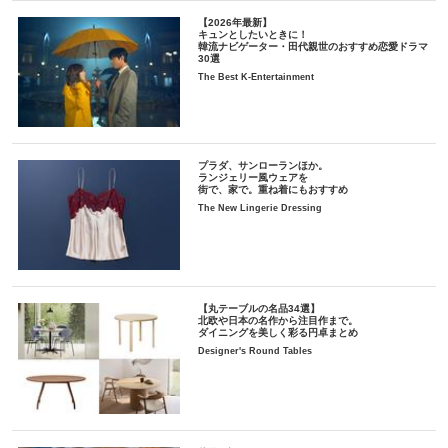
【2026年最新】
キュンとしたいときに！
韓流ナビゲーター・田代親世のおすすめ恋愛ドラマ
30選
The Best K-Entertainment
プラダ、サンローランほか。
ランジェリー風ウェアを
街で、家で。重ね着にもおすすめ
The New Lingerie Dressing
【丸テーブルの名品34選】
北欧や日本の名作から注目作まで。
ダイニングを美しく彩る円卓まとめ
Designer's Round Tables