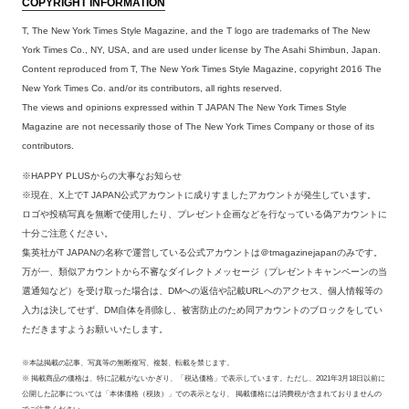
COPYRIGHT INFORMATION
T, The New York Times Style Magazine, and the T logo are trademarks of The New
York Times Co., NY, USA, and are used under license by The Asahi Shimbun, Japan.
Content reproduced from T, The New York Times Style Magazine, copyright 2016 The
New York Times Co. and/or its contributors, all rights reserved.
The views and opinions expressed within T JAPAN The New York Times Style
Magazine are not necessarily those of The New York Times Company or those of its
contributors.
※HAPPY PLUSからの大事なお知らせ
※現在、X上でT JAPAN公式アカウントに成りすましたアカウントが発生しています。
ロゴや投稿写真を無断で使用したり、プレゼント企画などを行なっている偽アカウントに
十分ご注意ください。
集英社がT JAPANの名称で運営している公式アカウントは＠tmagazinejapanのみです。
万が一、類似アカウントから不審なダイレクトメッセージ（プレゼントキャンペーンの当
選通知など）を受け取った場合は、DMへの返信や記載URLへのアクセス、個人情報等の
入力は決してせず、DM自体を削除し、被害防止のため同アカウントのブロックをしてい
ただきますようお願いいたします。
※本誌掲載の記事、写真等の無断複写、複製、転載を禁じます。
※ 掲載商品の価格は、特に記載がないかぎり、「税込価格」で表示しています。ただし、2021年3月18日以前に
公開した記事については「本体価格（税抜）」での表示となり、 掲載価格には消費税が含まれておりませんの