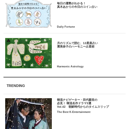
毎日の運勢がわかる！
月のリズムで読む、12星座占い
TRENDING
韓流ナビゲーター・田代親世の
必見！ 韓流名作ドラマ3選
Vol.42 朝鮮時代からのタイムスリップ
The Best K-Entertainment