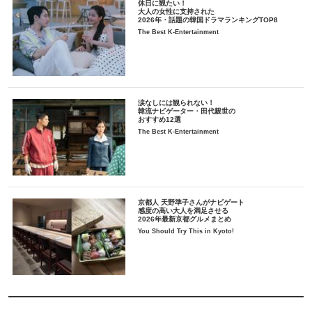
休日に観たい！
大人の女性に支持された
2026年・話題の韓国ドラマランキングTOP8
The Best K-Entertainment
涙なしには観られない！
韓流ナビゲーター・田代親世の
おすすめ12選
The Best K-Entertainment
京都人 天野準子さんがナビゲート
感度の高い大人を満足させる
2026年最新京都グルメまとめ
You Should Try This in Kyoto!