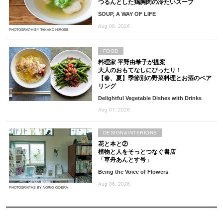
つるんとした鶏胸肉の冷たいスープ
SOUP, A WAY OF LIFE
Aug 08, 2026
PHOTOGRAPH BY TAKAKO HIROSE
FOOD
料理家 平野由希子が提案
大人のおもてなしにぴったり！
【春、夏】季節別の野菜料理とお酒のペア
リング
Delightful Vegetable Dishes with Drinks
Aug 07, 2026
DESIGN&INTERIORS
花と本と②
植物と人をそっとつなぐ書店
「草舟あんとす号」
Being the Voice of Flowers
Aug 06, 2026
PHOTOGRAPHS BY NORIO KIDERA