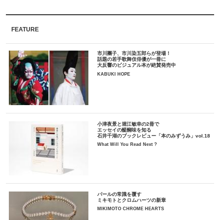
FEATURE
市川團子、市川染五郎らが登場！
話題の若手歌舞伎俳優が一冊に
大反響のビジュアル本が絶賛発売中
KABUKI HOPE
小津夜景と堀江敏幸の2冊で
エッセイの醍醐味を知る
石井千湖のブックレビュー「本のみずうみ」vol.18
What Will You Read Next ?
パールの常識を覆す
ミキモトとクロムハーツの新章
MIKIMOTO CHROME HEARTS