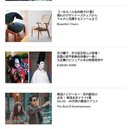
【一生モノの名作椅子97選】
憧れのデザイナーズチェアから
マルチに活躍するスツールまで
Beautiful Chairs
市川團子、市川染五郎らが登場！
話題の若手歌舞伎俳優が一冊に
大反響のビジュアル本が絶賛発売中
KABUKI HOPE
韓流ナビゲーター・田代親世の
必見！ 韓流名作ドラマ3選
Vol.43 40代男の最強ラブコメ
The Best K-Entertainment