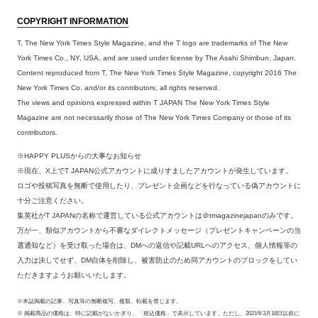
COPYRIGHT INFORMATION
T, The New York Times Style Magazine, and the T logo are trademarks of The New
York Times Co., NY, USA, and are used under license by The Asahi Shimbun, Japan.
Content reproduced from T, The New York Times Style Magazine, copyright 2016 The
New York Times Co. and/or its contributors, all rights reserved.
The views and opinions expressed within T JAPAN The New York Times Style
Magazine are not necessarily those of The New York Times Company or those of its
contributors.
※HAPPY PLUSからの大事なお知らせ
※現在、X上でT JAPAN公式アカウントに成りすましたアカウントが発生しています。
ロゴや投稿写真を無断で使用したり、プレゼント企画などを行なっている偽アカウントに
十分ご注意ください。
集英社がT JAPANの名称で運営している公式アカウントは＠tmagazinejapanのみです。
万が一、類似アカウントから不審なダイレクトメッセージ（プレゼントキャンペーンの当
選通知など）を受け取った場合は、DMへの返信や記載URLへのアクセス、個人情報等の
入力は決してせず、DM自体を削除し、被害防止のため同アカウントのブロックをしてい
ただきますようお願いいたします。
※本誌掲載の記事、写真等の無断複写、複製、転載を禁じます。
※ 掲載商品の価格は、特に記載がないかぎり、「税込価格」で表示しています。ただし、2021年3月18日以前に