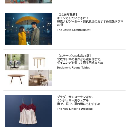
【2026年最新】
キュンとしたいときに！
韓流ナビゲーター・田代親世のおすすめ恋愛ドラマ
30選
The Best K-Entertainment
【丸テーブルの名品34選】
北欧や日本の名作から注目作まで。
ダイニングを美しく彩る円卓まとめ
Designer's Round Tables
プラダ、サンローランほか。
ランジェリー風ウェアを
街で、家で。重ね着にもおすすめ
The New Lingerie Dressing