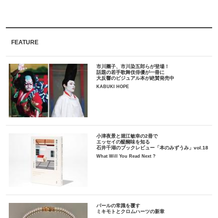
FEATURE
市川團子、市川染五郎らが登場！
話題の若手歌舞伎俳優が一冊に
大反響のビジュアル本が絶賛発売中
KABUKI HOPE
小津夜景と堀江敏幸の2冊で
エッセイの醍醐味を知る
石井千湖のブックレビュー「本のみずうみ」vol.18
What Will You Read Next ?
パールの常識を覆す
ミキモトとクロムハーツの新章