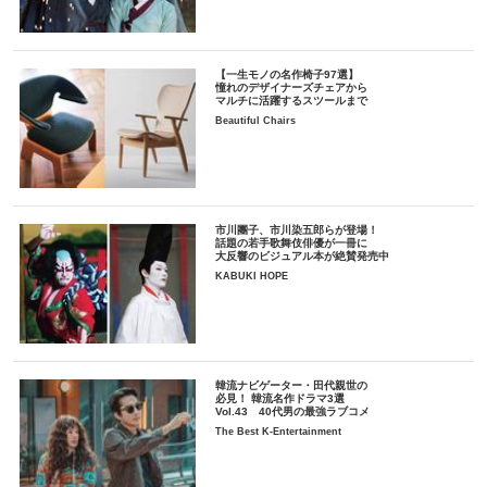
【一生モノの名作椅子97選】
憧れのデザイナーズチェアから
マルチに活躍するスツールまで
Beautiful Chairs
市川團子、市川染五郎らが登場！
話題の若手歌舞伎俳優が一冊に
大反響のビジュアル本が絶賛発売中
KABUKI HOPE
韓流ナビゲーター・田代親世の
必見！ 韓流名作ドラマ3選
Vol.43 40代男の最強ラブコメ
The Best K-Entertainment