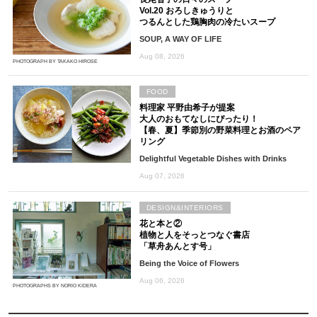
Vol.20 おろしきゅうりと
つるんとした鶏胸肉の冷たいスープ
SOUP, A WAY OF LIFE
Aug 08, 2026
PHOTOGRAPH BY TAKAKO HIROSE
FOOD
料理家 平野由希子が提案
大人のおもてなしにぴったり！
【春、夏】季節別の野菜料理とお酒のペア
リング
Delightful Vegetable Dishes with Drinks
Aug 07, 2026
DESIGN&INTERIORS
花と本と②
植物と人をそっとつなぐ書店
「草舟あんとす号」
Being the Voice of Flowers
Aug 06, 2026
PHOTOGRAPHS BY NORIO KIDERA