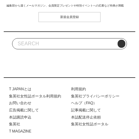
編集部から届くメールマガジン、会員限定プレゼントや特別イベントへの応募など特典が満載
新規会員登録
T JAPANとは
利用規約
集英社女性誌ポータル利用規約
集英社プライバシーポリシー
お問い合わせ
ヘルプ（FAQ）
広告掲載に関して
記事掲載に関して
本誌購読申込
本誌配送停止依頼
集英社
集英社女性誌ポータル
T MAGAZINE