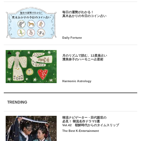
毎日の運勢がわかる！
月のリズムで読む、12星座占い
TRENDING
韓流ナビゲーター・田代親世の
必見！ 韓流名作ドラマ3選
Vol.42 朝鮮時代からのタイムスリップ
The Best K-Entertainment