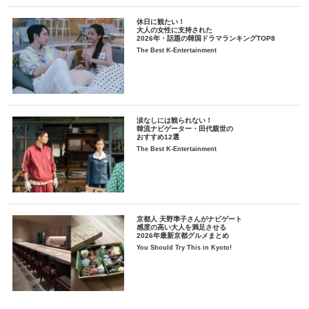
休日に観たい！
大人の女性に支持された
2026年・話題の韓国ドラマランキングTOP8
The Best K-Entertainment
涙なしには観られない！
韓流ナビゲーター・田代親世の
おすすめ12選
The Best K-Entertainment
京都人 天野準子さんがナビゲート
感度の高い大人を満足させる
2026年最新京都グルメまとめ
You Should Try This in Kyoto!