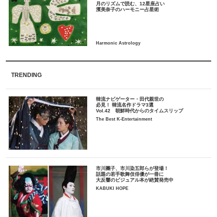
月のリズムで読む、12星座占い
TRENDING
韓流ナビゲーター・田代親世の
必見！ 韓流名作ドラマ3選
Vol.42 朝鮮時代からのタイムスリップ
The Best K-Entertainment
市川團子、市川染五郎らが登場！
話題の若手歌舞伎俳優が一冊に
大反響のビジュアル本が絶賛発売中
KABUKI HOPE