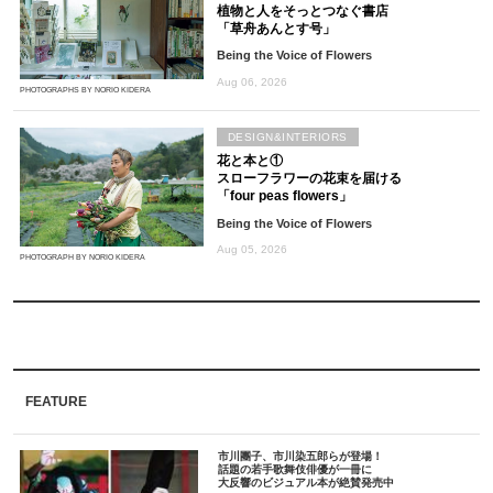
植物と人をそっとつなぐ書店
「草舟あんとす号」
Being the Voice of Flowers
Aug 06, 2026
PHOTOGRAPHS BY NORIO KIDERA
DESIGN&INTERIORS
花と本と①
スローフラワーの花束を届ける
「four peas flowers」
Being the Voice of Flowers
Aug 05, 2026
PHOTOGRAPH BY NORIO KIDERA
FEATURE
市川團子、市川染五郎らが登場！
話題の若手歌舞伎俳優が一冊に
大反響のビジュアル本が絶賛発売中