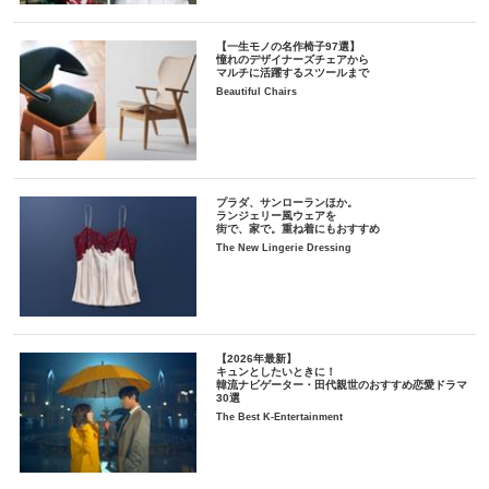
【一生モノの名作椅子97選】
憧れのデザイナーズチェアから
マルチに活躍するスツールまで
Beautiful Chairs
プラダ、サンローランほか。
ランジェリー風ウェアを
街で、家で。重ね着にもおすすめ
The New Lingerie Dressing
【2026年最新】
キュンとしたいときに！
韓流ナビゲーター・田代親世のおすすめ恋愛ドラマ
30選
The Best K-Entertainment