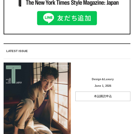
LATEST ISSUE
Design＆Luxury
June 1, 2026
本誌購読申込