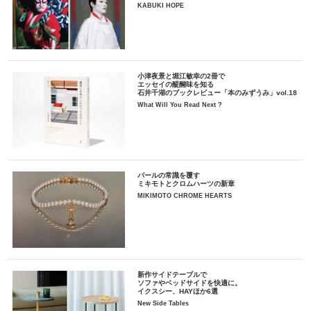
KABUKI HOPE
小津夜景と堀江敏幸の2冊で
エッセイの醍醐味を知る
石井千湖のブックレビュー「本のみずうみ」vol.18
What Will You Read Next ?
パールの常識を覆す
ミキモトとクロムハーツの新章
MIKIMOTO CHROME HEARTS
新作サイドテーブルで
ソファやベッドサイドを快適に。
イクスシー、HAYほか6選
New Side Tables