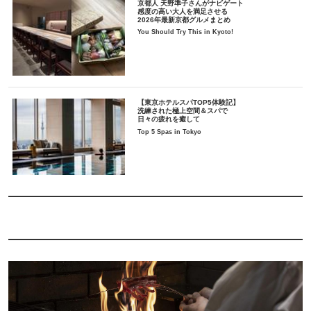
京都人 天野準子さんがナビゲート
感度の高い大人を満足させる
2026年最新京都グルメまとめ
You Should Try This in Kyoto!
【東京ホテルスパTOP5体験記】
洗練された極上空間＆スパで
日々の疲れを癒して
Top 5 Spas in Tokyo