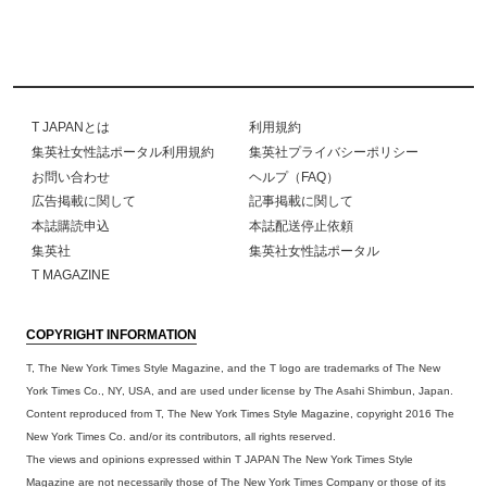
T JAPANとは
利用規約
集英社女性誌ポータル利用規約
集英社プライバシーポリシー
お問い合わせ
ヘルプ（FAQ）
広告掲載に関して
記事掲載に関して
本誌購読申込
本誌配送停止依頼
集英社
集英社女性誌ポータル
T MAGAZINE
COPYRIGHT INFORMATION
T, The New York Times Style Magazine, and the T logo are trademarks of The New
York Times Co., NY, USA, and are used under license by The Asahi Shimbun, Japan.
Content reproduced from T, The New York Times Style Magazine, copyright 2016 The
New York Times Co. and/or its contributors, all rights reserved.
The views and opinions expressed within T JAPAN The New York Times Style
Magazine are not necessarily those of The New York Times Company or those of its