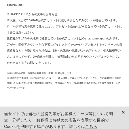
contributors.
※HAPPY PLUSからの大事なお知らせ
※現在、X上でT JAPAN公式アカウントに成りすましたアカウントが発生しています。
ロゴや投稿写真を無断で使用したり、プレゼント企画などを行なっている偽アカウントに
十分ご注意ください。
集英社がT JAPANの名称で運営している公式アカウントは＠tmagazinejapanのみです。
万が一、類似アカウントから不審なダイレクトメッセージ（プレゼントキャンペーンの当
選通知など）を受け取った場合は、DMへの返信や記載URLへのアクセス、個人情報等の
入力は決してせず、DM自体を削除し、被害防止のため同アカウントのブロックをしてい
ただきますようお願いいたします。
※本誌掲載の記事、写真等の無断複写、複製、転載を禁じます。
※ 掲載商品の価格は、特に記載がないかぎり、「税込価格」で表示しています。ただし、2021年3月18日以前に
公開した記事については「本体価格（税抜）」での表示となり、 掲載価格には消費税が含まれておりませんの
でご注意ください。
当サイトでは当社の提携先等がお客様のニーズ等について調
査・分析したり、お客様にお勧めの広告を表示する目的で
Cookieを利用する場合があります。詳しくは
こちら