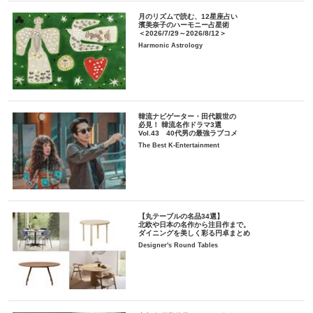
月のリズムで読む、12星座占い
濱美奈子のハーモニー占星術
＜2026/7/29～2026/8/12＞
Harmonic Astrology
韓流ナビゲーター・田代親世の
必見！ 韓流名作ドラマ3選
Vol.43 40代男の最強ラブコメ
The Best K-Entertainment
【丸テーブルの名品34選】
北欧や日本の名作から注目作まで。
ダイニングを美しく彩る円卓まとめ
Designer's Round Tables