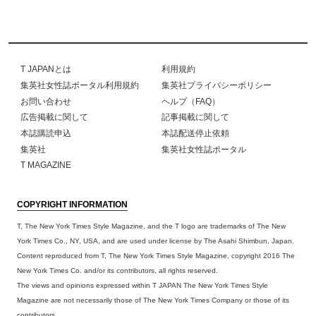
T JAPANとは
利用規約
集英社女性誌ポータル利用規約
集英社プライバシーポリシー
お問い合わせ
ヘルプ（FAQ）
広告掲載に関して
記事掲載に関して
本誌購読申込
本誌配送停止依頼
集英社
集英社女性誌ポータル
T MAGAZINE
COPYRIGHT INFORMATION
T, The New York Times Style Magazine, and the T logo are trademarks of The New
York Times Co., NY, USA, and are used under license by The Asahi Shimbun, Japan.
Content reproduced from T, The New York Times Style Magazine, copyright 2016 The
New York Times Co. and/or its contributors, all rights reserved.
The views and opinions expressed within T JAPAN The New York Times Style
Magazine are not necessarily those of The New York Times Company or those of its
contributors.