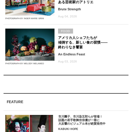
ある芸術家のアトリエ
Brute Strength
Aug 04, 2026
PHOTOGRAPH BY INGER MARIE GRINI
FOOD
アメリカ人シェフたちが
傾倒する、新しい食の習慣――
終わりなき饗宴
An Endless Feast
Aug 03, 2026
PHOTOGRAPH BY MELODY MELAMED
FEATURE
市川團子、市川染五郎らが登場！
話題の若手歌舞伎俳優が一冊に
大反響のビジュアル本が絶賛発売中
KABUKI HOPE