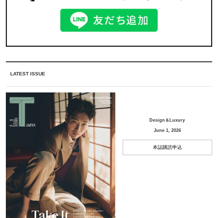
LATEST ISSUE
Design＆Luxury
June 1, 2026
本誌購読申込