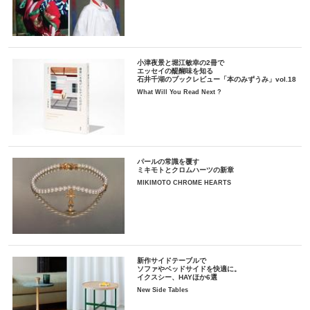
小津夜景と堀江敏幸の2冊で
エッセイの醍醐味を知る
石井千湖のブックレビュー「本のみずうみ」vol.18
What Will You Read Next ?
パールの常識を覆す
ミキモトとクロムハーツの新章
MIKIMOTO CHROME HEARTS
新作サイドテーブルで
ソファやベッドサイドを快適に。
イクスシー、HAYほか6選
New Side Tables