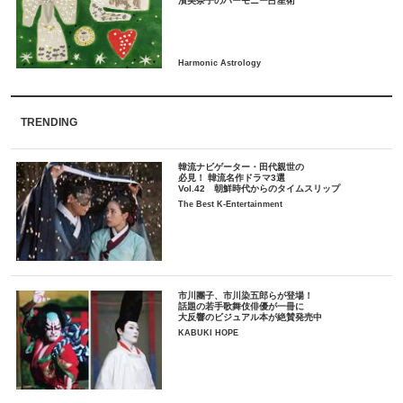
TRENDING
韓流ナビゲーター・田代親世の
必見！ 韓流名作ドラマ3選
Vol.42 朝鮮時代からのタイムスリップ
The Best K-Entertainment
市川團子、市川染五郎らが登場！
話題の若手歌舞伎俳優が一冊に
大反響のビジュアル本が絶賛発売中
KABUKI HOPE