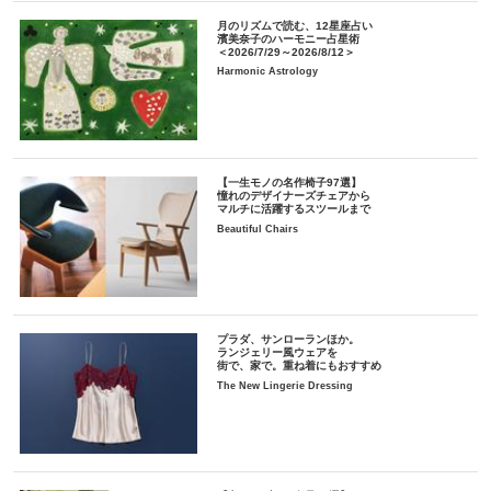
月のリズムで読む、12星座占い
濱美奈子のハーモニー占星術
＜2026/7/29～2026/8/12＞
Harmonic Astrology
【一生モノの名作椅子97選】
憧れのデザイナーズチェアから
マルチに活躍するスツールまで
Beautiful Chairs
プラダ、サンローランほか。
ランジェリー風ウェアを
街で、家で。重ね着にもおすすめ
The New Lingerie Dressing