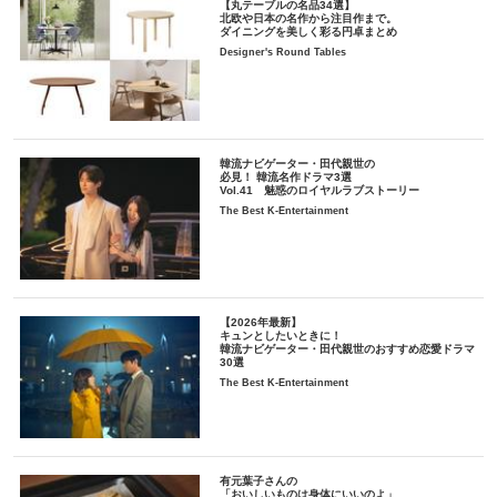
【丸テーブルの名品34選】
北欧や日本の名作から注目作まで。
ダイニングを美しく彩る円卓まとめ
Designer's Round Tables
韓流ナビゲーター・田代親世の
必見！ 韓流名作ドラマ3選
Vol.41 魅惑のロイヤルラブストーリー
The Best K-Entertainment
【2026年最新】
キュンとしたいときに！
韓流ナビゲーター・田代親世のおすすめ恋愛ドラマ
30選
The Best K-Entertainment
有元葉子さんの
「おいしいものは身体にいいのよ」