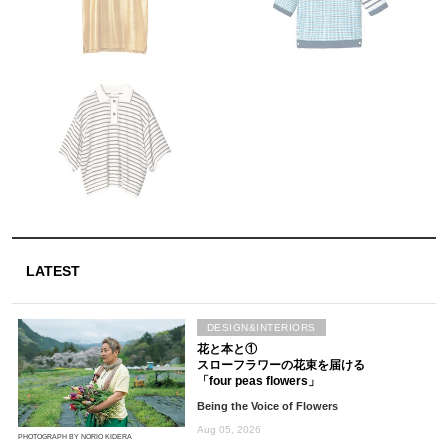
LATEST
DESIGN&INTERIORS
花と本と①
スローフラワーの花束を届ける
「four peas flowers」
Being the Voice of Flowers
Aug 05, 2026
PHOTOGRAPH BY NORIO KIDERA