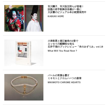
市川團子、市川染五郎らが登場！
話題の若手歌舞伎俳優が一冊に
大反響のビジュアル本が絶賛発売中
KABUKI HOPE
小津夜景と堀江敏幸の2冊で
エッセイの醍醐味を知る
石井千湖のブックレビュー「本のみずうみ」vol.18
What Will You Read Next ?
パールの常識を覆す
ミキモトとクロムハーツの新章
MIKIMOTO CHROME HEARTS