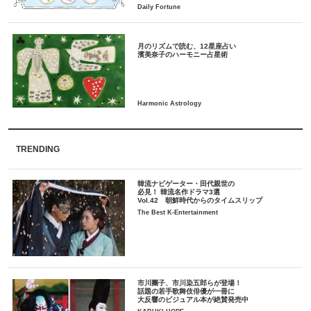
月のリズムで読む、12星座占い
TRENDING
韓流ナビゲーター・田代親世の
必見！ 韓流名作ドラマ3選
Vol.42 朝鮮時代からのタイムスリップ
The Best K-Entertainment
市川團子、市川染五郎らが登場！
話題の若手歌舞伎俳優が一冊に
大反響のビジュアル本が絶賛発売中