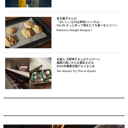
有元葉子さんの
「おいしいものは身体にいいのよ」
Vol.36 さっと作って焼きたてを食べるスコーン
Delicious Delight Recipes！
京都人 天野準子さんがナビゲート
感度の高い大人を満足させる
2026年最新京都グルメまとめ
You Should Try This in Kyoto!