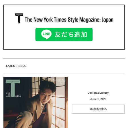
LATEST ISSUE
Design＆Luxury
June 1, 2026
本誌購読申込