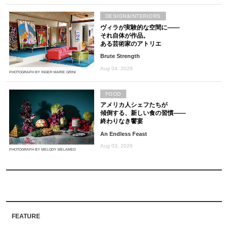
DESIGN&INTERIORS
ヴィラが実験的な空間に――
それ自体が作品。
ある芸術家のアトリエ
Brute Strength
Aug 04, 2026
PHOTOGRAPH BY INGER MARIE GRINI
FOOD
アメリカ人シェフたちが
傾倒する、新しい食の習慣――
終わりなき饗宴
An Endless Feast
Aug 03, 2026
PHOTOGRAPH BY MELODY MELAMED
FEATURE