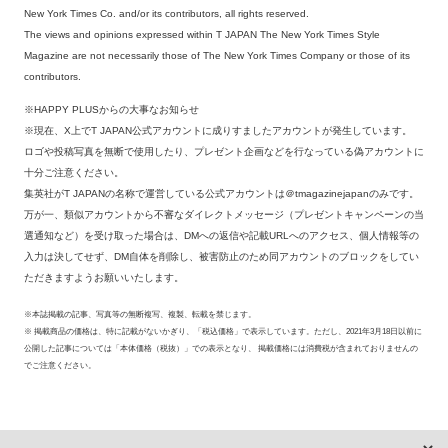
New York Times Co. and/or its contributors, all rights reserved.
The views and opinions expressed within T JAPAN The New York Times Style
Magazine are not necessarily those of The New York Times Company or those of its
contributors.
※HAPPY PLUSからの大事なお知らせ
※現在、X上でT JAPAN公式アカウントに成りすましたアカウントが発生しています。
ロゴや投稿写真を無断で使用したり、プレゼント企画などを行なっている偽アカウントに
十分ご注意ください。
集英社がT JAPANの名称で運営している公式アカウントは＠tmagazinejapanのみです。
万が一、類似アカウントから不審なダイレクトメッセージ（プレゼントキャンペーンの当
選通知など）を受け取った場合は、DMへの返信や記載URLへのアクセス、個人情報等の
入力は決してせず、DM自体を削除し、被害防止のため同アカウントのブロックをしてい
ただきますようお願いいたします。
※本誌掲載の記事、写真等の無断複写、複製、転載を禁じます。
※ 掲載商品の価格は、特に記載がないかぎり、「税込価格」で表示しています。ただし、2021年3月18日以前に
公開した記事については「本体価格（税抜）」での表示となり、 掲載価格には消費税が含まれておりませんの
でご注意ください。