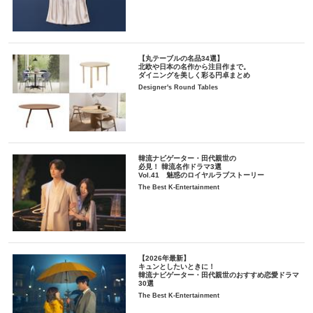
【丸テーブルの名品34選】
北欧や日本の名作から注目作まで。
ダイニングを美しく彩る円卓まとめ
Designer's Round Tables
韓流ナビゲーター・田代親世の
必見！ 韓流名作ドラマ3選
Vol.41 魅惑のロイヤルラブストーリー
The Best K-Entertainment
【2026年最新】
キュンとしたいときに！
韓流ナビゲーター・田代親世のおすすめ恋愛ドラマ
30選
The Best K-Entertainment