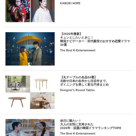
KABUKI HOPE
【2026年最新】
キュンとしたいときに！
韓流ナビゲーター・田代親世のおすすめ恋愛ドラマ
30選
The Best K-Entertainment
【丸テーブルの名品34選】
北欧や日本の名作から注目作まで。
ダイニングを美しく彩る円卓まとめ
Designer's Round Tables
休日に観たい！
大人の女性に支持された
2026年・話題の韓国ドラマランキングTOP8
The Best K-Entertainment