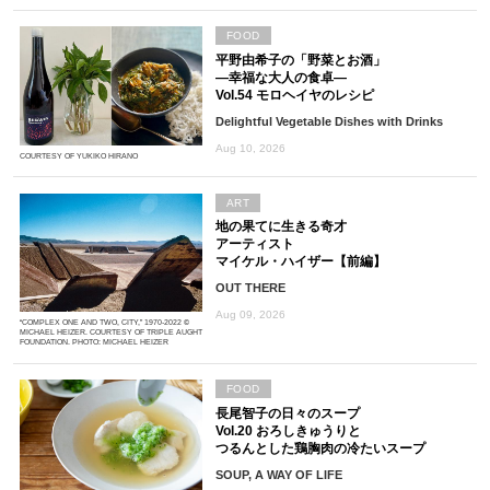
FOOD
平野由希子の「野菜とお酒」
―幸福な大人の食卓―
Vol.54 モロヘイヤのレシピ
Delightful Vegetable Dishes with Drinks
Aug 10, 2026
COURTESY OF YUKIKO HIRANO
ART
地の果てに生きる奇才
アーティスト
マイケル・ハイザー【前編】
OUT THERE
Aug 09, 2026
“COMPLEX ONE AND TWO, CITY,” 1970-2022 ©
MICHAEL HEIZER. COURTESY OF TRIPLE AUGHT
FOUNDATION. PHOTO: MICHAEL HEIZER
FOOD
長尾智子の日々のスープ
Vol.20 おろしきゅうりと
つるんとした鶏胸肉の冷たいスープ
SOUP, A WAY OF LIFE