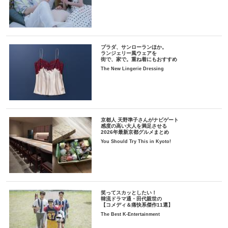
プラダ、サンローランほか。
ランジェリー風ウェアを
街で、家で。重ね着にもおすすめ
The New Lingerie Dressing
京都人 天野準子さんがナビゲート
感度の高い大人を満足させる
2026年最新京都グルメまとめ
You Should Try This in Kyoto!
笑ってスカッとしたい！
韓流ドラマ通・田代親世の
【コメディ＆痛快系傑作11選】
The Best K-Entertainment