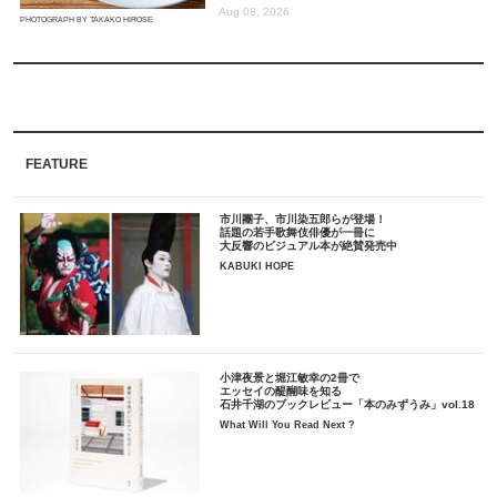
Aug 08, 2026
PHOTOGRAPH BY TAKAKO HIROSE
FEATURE
市川團子、市川染五郎らが登場！
話題の若手歌舞伎俳優が一冊に
大反響のビジュアル本が絶賛発売中
KABUKI HOPE
小津夜景と堀江敏幸の2冊で
エッセイの醍醐味を知る
石井千湖のブックレビュー「本のみずうみ」vol.18
What Will You Read Next ?