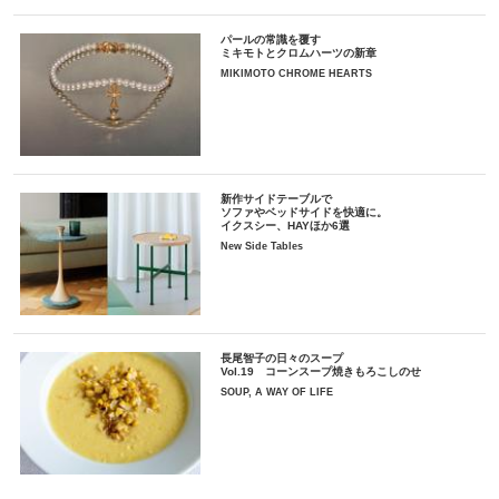
パールの常識を覆す
ミキモトとクロムハーツの新章
MIKIMOTO CHROME HEARTS
新作サイドテーブルで
ソファやベッドサイドを快適に。
イクスシー、HAYほか6選
New Side Tables
長尾智子の日々のスープ
Vol.19 コーンスープ焼きもろこしのせ
SOUP, A WAY OF LIFE