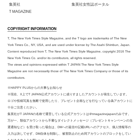
集英社
集英社女性誌ポータル
T MAGAZINE
COPYRIGHT INFORMATION
T, The New York Times Style Magazine, and the T logo are trademarks of The New
York Times Co., NY, USA, and are used under license by The Asahi Shimbun, Japan.
Content reproduced from T, The New York Times Style Magazine, copyright 2016 The
New York Times Co. and/or its contributors, all rights reserved.
The views and opinions expressed within T JAPAN The New York Times Style
Magazine are not necessarily those of The New York Times Company or those of its
contributors.
※HAPPY PLUSからの大事なお知らせ
※現在、X上でT JAPAN公式アカウントに成りすましたアカウントが発生しています。
ロゴや投稿写真を無断で使用したり、プレゼント企画などを行なっている偽アカウントに
十分ご注意ください。
集英社がT JAPANの名称で運営している公式アカウントは＠tmagazinejapanのみです。
万が一、類似アカウントから不審なダイレクトメッセージ（プレゼントキャンペーンの当
選通知など）を受け取った場合は、DMへの返信や記載URLへのアクセス、個人情報等の
入力は決してせず、DM自体を削除し、被害防止のため同アカウントのブロックをしてい