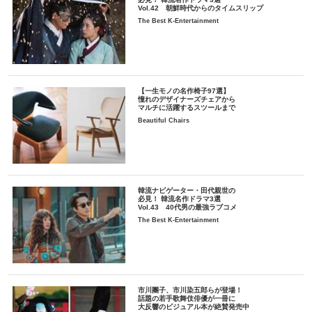
Vol.42 朝鮮時代からのタイムスリップ
The Best K-Entertainment
【一生モノの名作椅子97選】
憧れのデザイナーズチェアから
マルチに活躍するスツールまで
Beautiful Chairs
韓流ナビゲーター・田代親世の
必見！ 韓流名作ドラマ3選
Vol.43 40代男の最強ラブコメ
The Best K-Entertainment
市川團子、市川染五郎らが登場！
話題の若手歌舞伎俳優が一冊に
大反響のビジュアル本が絶賛発売中