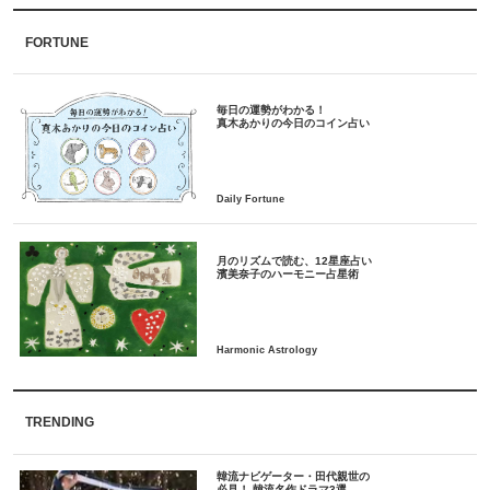
FORTUNE
毎日の運勢がわかる！
月のリズムで読む、12星座占い
TRENDING
韓流ナビゲーター・田代親世の
必見！ 韓流名作ドラマ3選