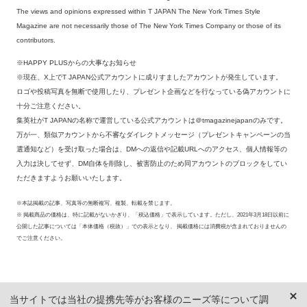
The views and opinions expressed within T JAPAN The New York Times Style
Magazine are not necessarily those of The New York Times Company or those of its
contributors.
※HAPPY PLUSからの大事なお知らせ
※現在、X上でT JAPAN公式アカウントに成りすましたアカウントが発生しています。
ロゴや投稿写真を無断で使用したり、プレゼント企画などを行なっている偽アカウントに
十分ご注意ください。
集英社がT JAPANの名称で運営している公式アカウントは＠tmagazinejapanのみです。
万が一、類似アカウントから不審なダイレクトメッセージ（プレゼントキャンペーンの当
選通知など）を受け取った場合は、DMへの返信や記載URLへのアクセス、個人情報等の
入力は決してせず、DM自体を削除し、被害防止のため同アカウントのブロックをしてい
ただきますようお願いいたします。
※本誌掲載の記事、写真等の無断複写、複製、転載を禁じます。
※ 掲載商品の価格は、特に記載がないかぎり、「税込価格」で表示しています。ただし、2021年3月18日以前に
公開した記事については「本体価格（税抜）」での表示となり、 掲載価格には消費税が含まれておりませんの
でご注意ください。
当サイトでは当社の提携先等がお客様のニーズ等について調