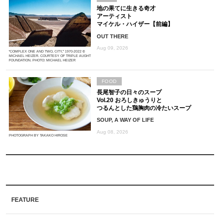
地の果てに生きる奇才
アーティスト
マイケル・ハイザー【前編】
OUT THERE
Aug 09, 2026
“COMPLEX ONE AND TWO, CITY,” 1970-2022 ©
MICHAEL HEIZER. COURTESY OF TRIPLE AUGHT
FOUNDATION. PHOTO: MICHAEL HEIZER
FOOD
長尾智子の日々のスープ
Vol.20 おろしきゅうりと
つるんとした鶏胸肉の冷たいスープ
SOUP, A WAY OF LIFE
Aug 08, 2026
PHOTOGRAPH BY TAKAKO HIROSE
FEATURE