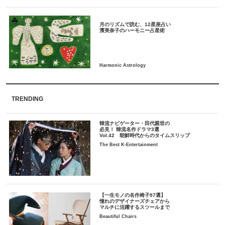
月のリズムで読む、12星座占い
TRENDING
韓流ナビゲーター・田代親世の
必見！ 韓流名作ドラマ3選
Vol.42 朝鮮時代からのタイムスリップ
The Best K-Entertainment
【一生モノの名作椅子97選】
憧れのデザイナーズチェアから
マルチに活躍するスツールまで
Beautiful Chairs