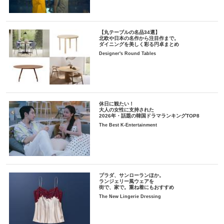
【丸テーブルの名品34選】
北欧や日本の名作から注目作まで。
ダイニングを美しく彩る円卓まとめ
Designer's Round Tables
休日に観たい！
大人の女性に支持された
2026年・話題の韓国ドラマランキングTOP8
The Best K-Entertainment
プラダ、サンローランほか。
ランジェリー風ウェアを
街で、家で。重ね着にもおすすめ
The New Lingerie Dressing