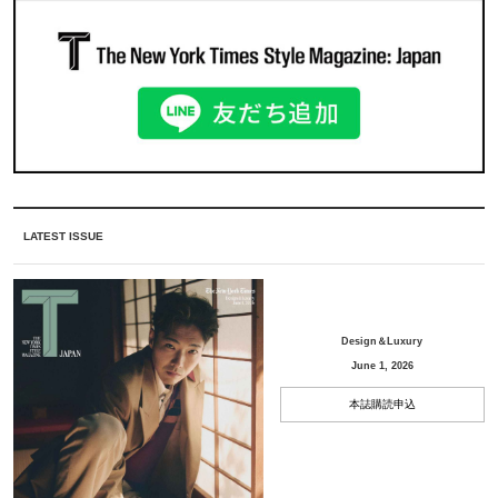
LATEST ISSUE
Design＆Luxury
June 1, 2026
本誌購読申込