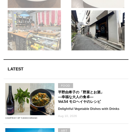
LATEST
FOOD
平野由希子の「野菜とお酒」
―幸福な大人の食卓―
Vol.54 モロヘイヤのレシピ
Delightful Vegetable Dishes with Drinks
Aug 10, 2026
COURTESY OF YUKIKO HIRANO
ART