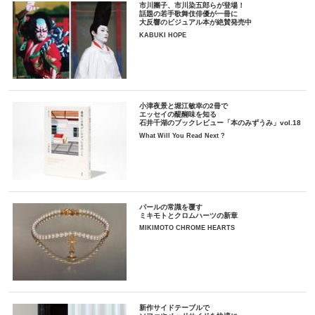
市川團子、市川染五郎らが登場！
話題の若手歌舞伎俳優が一冊に
大反響のビジュアル本が絶賛発売中
KABUKI HOPE
小津夜景と堀江敏幸の2冊で
エッセイの醍醐味を知る
石井千湖のブックレビュー「本のみずうみ」vol.18
What Will You Read Next ?
パールの常識を覆す
ミキモトとクロムハーツの新章
MIKIMOTO CHROME HEARTS
新作サイドテーブルで