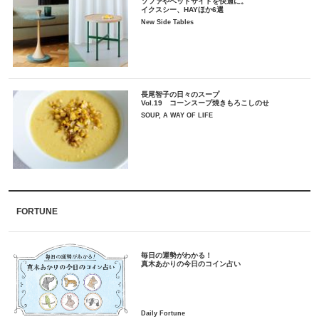
ソファやベッドサイドを快適に。
イクスシー、HAYほか6選
New Side Tables
長尾智子の日々のスープ
Vol.19 コーンスープ焼きもろこしのせ
SOUP, A WAY OF LIFE
FORTUNE
毎日の運勢がわかる！