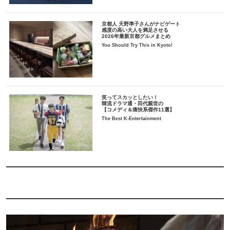
京都人 天野準子さんがナビゲート
感度の高い大人を満足させる
2026年最新京都グルメまとめ
You Should Try This in Kyoto!
笑ってスカッとしたい！
韓流ドラマ通・田代親世の
【コメディ＆痛快系傑作11選】
The Best K-Entertainment