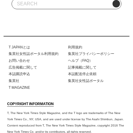
T JAPANとは
利用規約
集英社女性誌ポータル利用規約
集英社プライバシーポリシー
お問い合わせ
ヘルプ（FAQ）
広告掲載に関して
記事掲載に関して
本誌購読申込
本誌配送停止依頼
集英社
集英社女性誌ポータル
T MAGAZINE
COPYRIGHT INFORMATION
T, The New York Times Style Magazine, and the T logo are trademarks of The New
York Times Co., NY, USA, and are used under license by The Asahi Shimbun, Japan.
Content reproduced from T, The New York Times Style Magazine, copyright 2016 The
New York Times Co. and/or its contributors, all rights reserved.