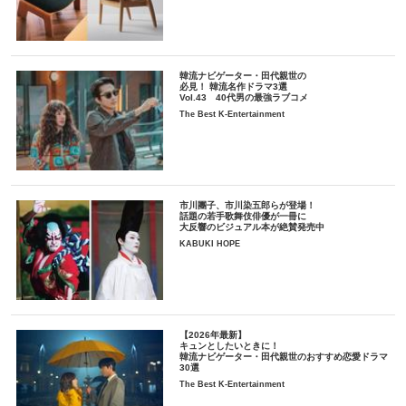
韓流ナビゲーター・田代親世の
必見！ 韓流名作ドラマ3選
Vol.43 40代男の最強ラブコメ
The Best K-Entertainment
市川團子、市川染五郎らが登場！
話題の若手歌舞伎俳優が一冊に
大反響のビジュアル本が絶賛発売中
KABUKI HOPE
【2026年最新】
キュンとしたいときに！
韓流ナビゲーター・田代親世のおすすめ恋愛ドラマ
30選
The Best K-Entertainment