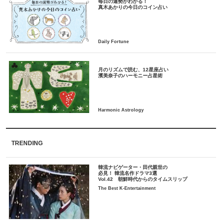
毎日の運勢がわかる！
月のリズムで読む、12星座占い
TRENDING
韓流ナビゲーター・田代親世の
必見！ 韓流名作ドラマ3選
Vol.42 朝鮮時代からのタイムスリップ
The Best K-Entertainment