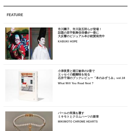
FEATURE
市川團子、市川染五郎らが登場！
話題の若手歌舞伎俳優が一冊に
大反響のビジュアル本が絶賛発売中
KABUKI HOPE
小津夜景と堀江敏幸の2冊で
エッセイの醍醐味を知る
石井千湖のブックレビュー「本のみずうみ」vol.18
What Will You Read Next ?
パールの常識を覆す
ミキモトとクロムハーツの新章
MIKIMOTO CHROME HEARTS