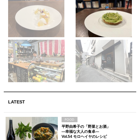
LATEST
FOOD
平野由希子の「野菜とお酒」
―幸福な大人の食卓―
Vol.54 モロヘイヤのレシピ