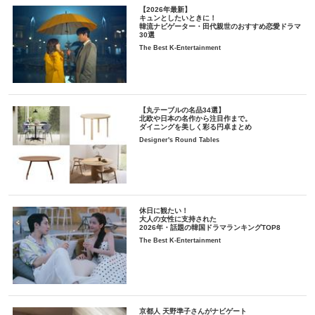
【2026年最新】
キュンとしたいときに！
韓流ナビゲーター・田代親世のおすすめ恋愛ドラマ
30選
The Best K-Entertainment
【丸テーブルの名品34選】
北欧や日本の名作から注目作まで。
ダイニングを美しく彩る円卓まとめ
Designer's Round Tables
休日に観たい！
大人の女性に支持された
2026年・話題の韓国ドラマランキングTOP8
The Best K-Entertainment
京都人 天野準子さんがナビゲート