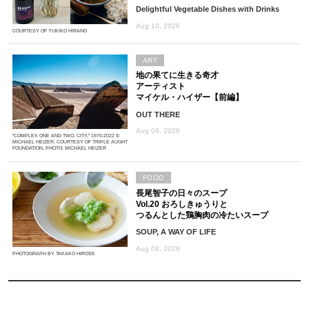
Delightful Vegetable Dishes with Drinks
Aug 10, 2026
COURTESY OF YUKIKO HIRANO
ART
地の果てに生きる奇才
アーティスト
マイケル・ハイザー【前編】
OUT THERE
Aug 09, 2026
“COMPLEX ONE AND TWO, CITY,” 1970-2022 ©
MICHAEL HEIZER. COURTESY OF TRIPLE AUGHT
FOUNDATION. PHOTO: MICHAEL HEIZER
FOOD
長尾智子の日々のスープ
Vol.20 おろしきゅうりと
つるんとした鶏胸肉の冷たいスープ
SOUP, A WAY OF LIFE
Aug 08, 2026
PHOTOGRAPH BY TAKAKO HIROSE