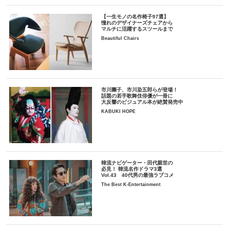
【一生モノの名作椅子97選】
憧れのデザイナーズチェアから
マルチに活躍するスツールまで
Beautiful Chairs
市川團子、市川染五郎らが登場！
話題の若手歌舞伎俳優が一冊に
大反響のビジュアル本が絶賛発売中
KABUKI HOPE
韓流ナビゲーター・田代親世の
必見！ 韓流名作ドラマ3選
Vol.43 40代男の最強ラブコメ
The Best K-Entertainment