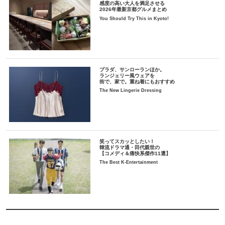
感度の高い大人を満足させる
2026年最新京都グルメまとめ
You Should Try This in Kyoto!
プラダ、サンローランほか。
ランジェリー風ウェアを
街で、家で。重ね着にもおすすめ
The New Lingerie Dressing
笑ってスカッとしたい！
韓流ドラマ通・田代親世の
【コメディ＆痛快系傑作11選】
The Best K-Entertainment