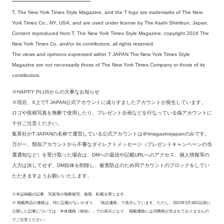
T, The New York Times Style Magazine, and the T logo are trademarks of The New
York Times Co., NY, USA, and are used under license by The Asahi Shimbun, Japan.
Content reproduced from T, The New York Times Style Magazine, copyright 2016 The
New York Times Co. and/or its contributors, all rights reserved.
The views and opinions expressed within T JAPAN The New York Times Style
Magazine are not necessarily those of The New York Times Company or those of its
contributors.
※HAPPY PLUSからの大事なお知らせ
※現在、X上でT JAPAN公式アカウントに成りすましたアカウントが発生しています。
ロゴや投稿写真を無断で使用したり、プレゼント企画などを行なっている偽アカウントに
十分ご注意ください。
集英社がT JAPANの名称で運営している公式アカウントは＠tmagazinejapanのみです。
万が一、類似アカウントから不審なダイレクトメッセージ（プレゼントキャンペーンの当
選通知など）を受け取った場合は、DMへの返信や記載URLへのアクセス、個人情報等の
入力は決してせず、DM自体を削除し、被害防止のため同アカウントのブロックをしてい
ただきますようお願いいたします。
※本誌掲載の記事、写真等の無断複写、複製、転載を禁じます。
※ 掲載商品の価格は、特に記載がないかぎり、「税込価格」で表示しています。ただし、2021年3月18日以前に
公開した記事については「本体価格（税抜）」での表示となり、 掲載価格には消費税が含まれておりませんの
でご注意ください。