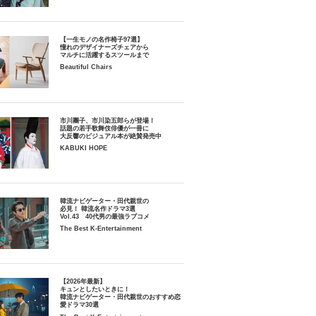
【一生モノの名作椅子97選】
憧れのデザイナーズチェアから
マルチに活躍するスツールまで
Beautiful Chairs
市川團子、市川染五郎らが登場！
話題の若手歌舞伎俳優が一冊に
大反響のビジュアル本が絶賛発売中
KABUKI HOPE
韓流ナビゲーター・田代親世の
必見！ 韓流名作ドラマ3選
Vol.43 40代男の最強ラブコメ
The Best K-Entertainment
【2026年最新】
キュンとしたいときに！
韓流ナビゲーター・田代親世のおすすめ恋
愛ドラマ30選