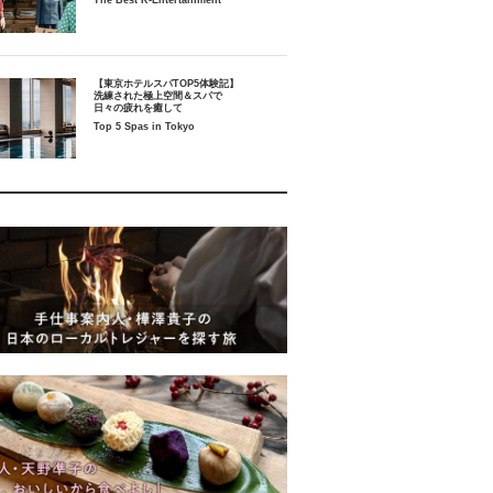
The Best K-Entertainment
【東京ホテルスパTOP5体験記】
洗練された極上空間＆スパで
日々の疲れを癒して
Top 5 Spas in Tokyo