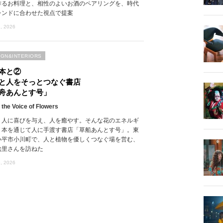
作るお料理と、相性のよいお酒のペアリングを、時代
レンドに合わせた視点で提案
, 2026
IGN&INTERIORS
本と②
と人をそっとつなぐ書店
舟あんとす号」
 the Voice of Flowers
、人に喜びを与え、人を癒やす。そんな花のエネルギ
、本を通じて人に手渡す書店「草船あんとす号」。東
小平市小川町で、人と植物を優しくつなぐ場を営む、
絵里さんを訪ねた
, 2026