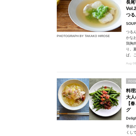
長尾
Vo
つる
SOUP,
つる
PHOTOGRAPH BY TAKAKO HIROSE
かな
鶏胸
り。
ば、
Aug 08
FOO
料理
大人
【春
グ
Delig
季節
くし