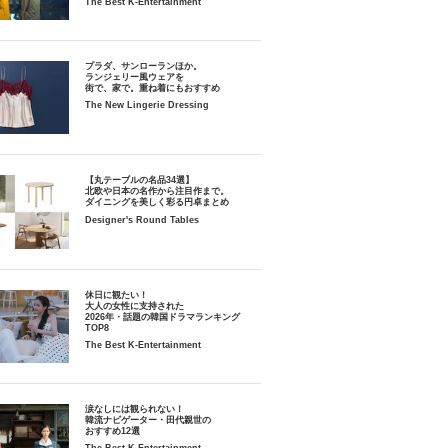
The Best K-Entertainment
プラダ、サンローランほか。
ランジェリー風ウェアを
街で、家で。重ね着にもおすすめ
The New Lingerie Dressing
【丸テーブルの名品34選】
北欧や日本の名作から注目作まで。
ダイニングを美しく彩る円卓まとめ
Designer's Round Tables
休日に観たい！
大人の女性に支持された
2026年・話題の韓国ドラマランキング
TOP8
The Best K-Entertainment
涙なしには観られない！
韓流ナビゲーター・田代親世の
おすすめ12選