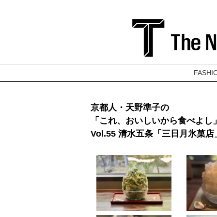
FASHI
京都人・天野準子の
「これ、おいしいから食べよし
Vol.55 清水五条「三日月氷菓店