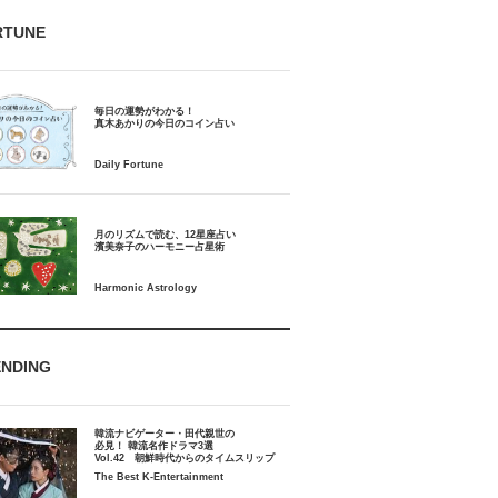
RTUNE
毎日の運勢がわかる！
月のリズムで読む、12星座占い
ENDING
韓流ナビゲーター・田代親世の
必見！ 韓流名作ドラマ3選
Vol.42 朝鮮時代からのタイムスリップ
The Best K-Entertainment