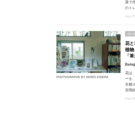
菜で
のト
Aug 07
DES
花と
植物
「草
Being
花は
PHOTOGRAPHS BY NORIO KIDERA
ーを
京都
宮岡
Aug 06