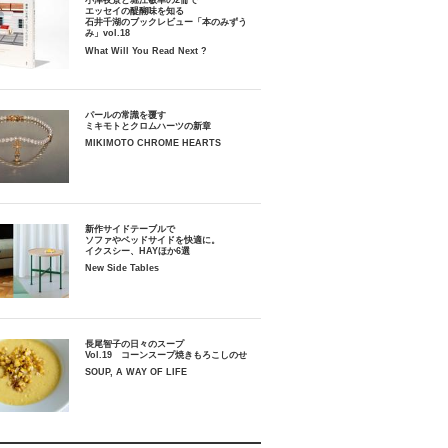
小津夜景と堀江敏幸の2冊で
エッセイの醍醐味を知る
石井千湖のブックレビュー「本のみずう
み」vol.18
What Will You Read Next ?
パールの常識を覆す
ミキモトとクロムハーツの新章
MIKIMOTO CHROME HEARTS
新作サイドテーブルで
ソファやベッドサイドを快適に。
イクスシー、HAYほか6選
New Side Tables
長尾智子の日々のスープ
Vol.19 コーンスープ焼きもろこしのせ
SOUP, A WAY OF LIFE