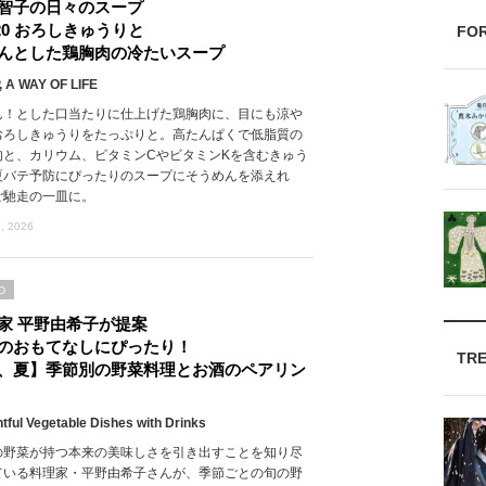
智子の日々のスープ
l.20 おろしきゅうりと
FO
んとした鶏胸肉の冷たいスープ
 A WAY OF LIFE
ん！とした口当たりに仕上げた鶏胸肉に、目にも涼や
おろしきゅうりをたっぷりと。高たんぱくで低脂質の
肉と、カリウム、ビタミンCやビタミンKを含むきゅう
夏バテ予防にぴったりのスープにそうめんを添えれ
ご馳走の一皿に。
, 2026
D
家 平野由希子が提案
のおもてなしにぴったり！
TR
、夏】季節別の野菜料理とお酒のペアリン
htful Vegetable Dishes with Drinks
の野菜が持つ本来の美味しさを引き出すことを知り尽
ている料理家・平野由希子さんが、季節ごとの旬の野