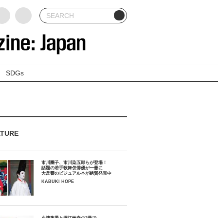
SDGs
ATURE
市川團子、市川染五郎らが登場！
話題の若手歌舞伎俳優が一冊に
大反響のビジュアル本が絶賛発売中
KABUKI HOPE