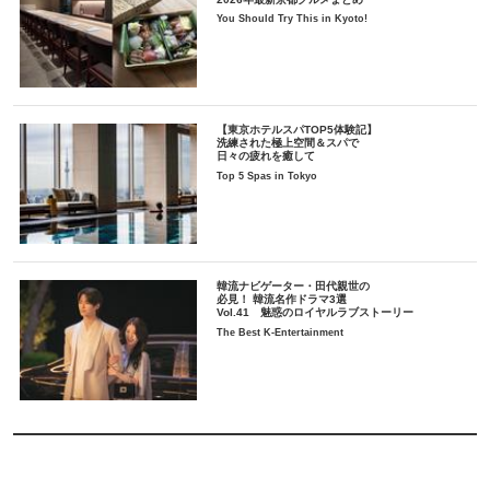
You Should Try This in Kyoto!
【東京ホテルスパTOP5体験記】
洗練された極上空間＆スパで
日々の疲れを癒して
Top 5 Spas in Tokyo
韓流ナビゲーター・田代親世の
必見！ 韓流名作ドラマ3選
Vol.41 魅惑のロイヤルラブストーリー
The Best K-Entertainment