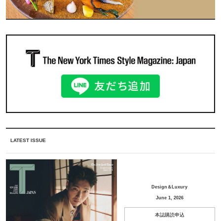
LATEST ISSUE
Design＆Luxury
June 1, 2026
本誌購読申込