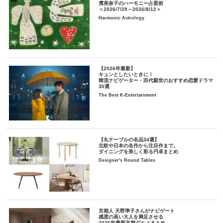
濱美奈子のハーモニー占星術
＜2026/7/29～2026/8/12＞
Harmonic Astrology
【2026年最新】
キュンとしたいときに！
韓流ナビゲーター・田代親世のおすすめ恋愛ドラマ
30選
The Best K-Entertainment
【丸テーブルの名品34選】
北欧や日本の名作から注目作まで。
ダイニングを美しく彩る円卓まとめ
Designer's Round Tables
京都人 天野準子さんがナビゲート
感度の高い大人を満足させる
2026年最新京都グルメまとめ