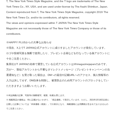
T, The New York Times Style Magazine, and the T logo are trademarks of The New
York Times Co., NY, USA, and are used under license by The Asahi Shimbun, Japan.
Content reproduced from T, The New York Times Style Magazine, copyright 2016 The
New York Times Co. and/or its contributors, all rights reserved.
The views and opinions expressed within T JAPAN The New York Times Style
Magazine are not necessarily those of The New York Times Company or those of its
contributors.
※HAPPY PLUSからの大事なお知らせ
※現在、X上でT JAPAN公式アカウントに成りすましたアカウントが発生しています。
ロゴや投稿写真を無断で使用したり、プレゼント企画などを行なっている偽アカウントに
十分ご注意ください。
集英社がT JAPANの名称で運営している公式アカウントは＠tmagazinejapanのみです。
万が一、類似アカウントから不審なダイレクトメッセージ（プレゼントキャンペーンの当
選通知など）を受け取った場合は、DMへの返信や記載URLへのアクセス、個人情報等の
入力は決してせず、DM自体を削除し、被害防止のため同アカウントのブロックをしてい
ただきますようお願いいたします。
※本誌掲載の記事、写真等の無断複写、複製、転載を禁じます。
※ 掲載商品の価格は、特に記載がないかぎり、「税込価格」で表示しています。ただし、2021年3月18日以前に
公開した記事については「本体価格（税抜）」での表示となり、 掲載価格には消費税が含まれておりませんの
でご注意ください。