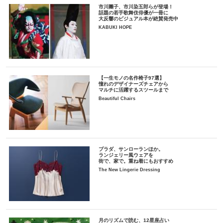
市川團子、市川染五郎らが登場！
話題の若手歌舞伎俳優が一冊に
大反響のビジュアル本が絶賛発売中
KABUKI HOPE
【一生モノの名作椅子97選】
憧れのデザイナーズチェアから
マルチに活躍するスツールまで
Beautiful Chairs
プラダ、サンローランほか。
ランジェリー風ウェアを
街で、家で。重ね着にもおすすめ
The New Lingerie Dressing
月のリズムで読む、12星座占い