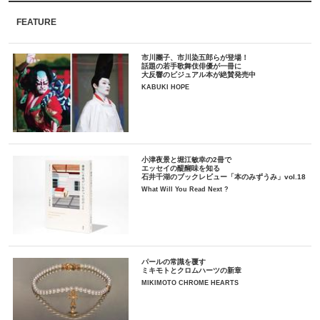
FEATURE
市川團子、市川染五郎らが登場！
話題の若手歌舞伎俳優が一冊に
大反響のビジュアル本が絶賛発売中
KABUKI HOPE
小津夜景と堀江敏幸の2冊で
エッセイの醍醐味を知る
石井千湖のブックレビュー「本のみずうみ」vol.18
What Will You Read Next ?
パールの常識を覆す
ミキモトとクロムハーツの新章
MIKIMOTO CHROME HEARTS