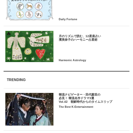
月のリズムで読む、12星座占い
TRENDING
韓流ナビゲーター・田代親世の
必見！ 韓流名作ドラマ3選
Vol.42 朝鮮時代からのタイムスリップ
The Best K-Entertainment