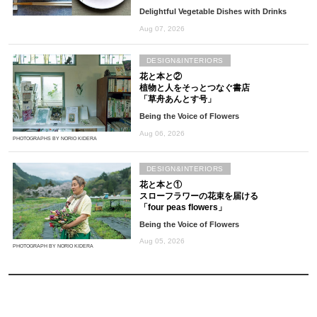
Delightful Vegetable Dishes with Drinks
Aug 07, 2026
DESIGN&INTERIORS
花と本と②
植物と人をそっとつなぐ書店
「草舟あんとす号」
Being the Voice of Flowers
Aug 06, 2026
PHOTOGRAPHS BY NORIO KIDERA
DESIGN&INTERIORS
花と本と①
スローフラワーの花束を届ける
「four peas flowers」
Being the Voice of Flowers
Aug 05, 2026
PHOTOGRAPH BY NORIO KIDERA