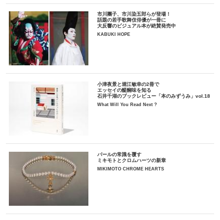
市川團子、市川染五郎らが登場！
話題の若手歌舞伎俳優が一冊に
大反響のビジュアル本が絶賛発売中
KABUKI HOPE
小津夜景と堀江敏幸の2冊で
エッセイの醍醐味を知る
石井千湖のブックレビュー「本のみずうみ」vol.18
What Will You Read Next ?
パールの常識を覆す
ミキモトとクロムハーツの新章
MIKIMOTO CHROME HEARTS