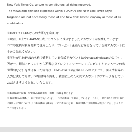
New York Times Co. and/or its contributors, all rights reserved.
The views and opinions expressed within T JAPAN The New York Times Style
Magazine are not necessarily those of The New York Times Company or those of its
contributors.
※HAPPY PLUSからの大事なお知らせ
※現在、X上でT JAPAN公式アカウントに成りすましたアカウントが発生しています。
ロゴや投稿写真を無断で使用したり、プレゼント企画などを行なっている偽アカウントに
十分ご注意ください。
集英社がT JAPANの名称で運営している公式アカウントは＠tmagazinejapanのみです。
万が一、類似アカウントから不審なダイレクトメッセージ（プレゼントキャンペーンの当
選通知など）を受け取った場合は、DMへの返信や記載URLへのアクセス、個人情報等の
入力は決してせず、DM自体を削除し、被害防止のため同アカウントのブロックをしてい
ただきますようお願いいたします。
※本誌掲載の記事、写真等の無断複写、複製、転載を禁じます。
※ 掲載商品の価格は、特に記載がないかぎり、「税込価格」で表示しています。ただし、2021年3月18日以前に
公開した記事については「本体価格（税抜）」での表示となり、 掲載価格には消費税が含まれておりませんの
でご注意ください。