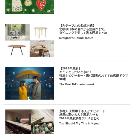
【丸テーブルの名品34選】
北欧や日本の名作から注目作まで。
ダイニングを美しく彩る円卓まとめ
Designer's Round Tables
【2026年最新】
キュンとしたいときに！
韓流ナビゲーター・田代親世のおすすめ恋愛ドラマ
30選
The Best K-Entertainment
京都人 天野準子さんがナビゲート
感度の高い大人を満足させる
2026年最新京都グルメまとめ
You Should Try This in Kyoto!