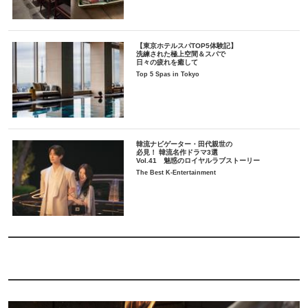
【東京ホテルスパTOP5体験記】
洗練された極上空間＆スパで
日々の疲れを癒して
Top 5 Spas in Tokyo
韓流ナビゲーター・田代親世の
必見！ 韓流名作ドラマ3選
Vol.41 魅惑のロイヤルラブストーリー
The Best K-Entertainment