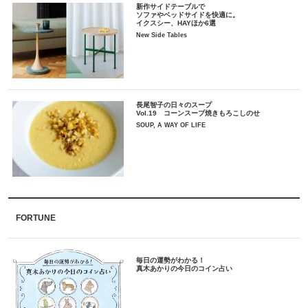
新作サイドテーブルで
ソファやベッドサイドを快適に。
イクスシー、HAYほか6選
New Side Tables
長尾智子の日々のスープ
Vol.19 コーンスープ焼きもろこしのせ
SOUP, A WAY OF LIFE
FORTUNE
毎日の運勢がわかる！