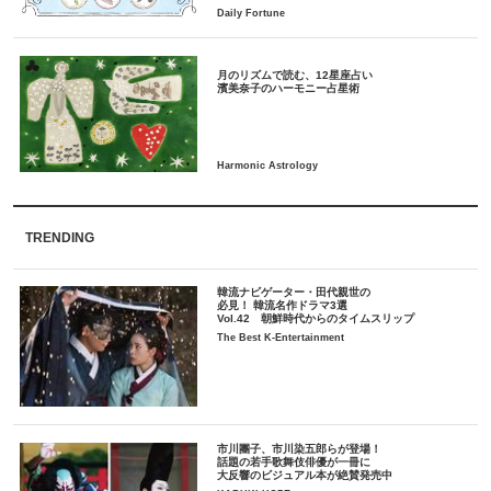
月のリズムで読む、12星座占い
TRENDING
韓流ナビゲーター・田代親世の
必見！ 韓流名作ドラマ3選
Vol.42 朝鮮時代からのタイムスリップ
The Best K-Entertainment
市川團子、市川染五郎らが登場！
話題の若手歌舞伎俳優が一冊に
大反響のビジュアル本が絶賛発売中