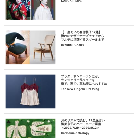
KABUKI HOPE
【一生モノの名作椅子97選】
憧れのデザイナーズチェアから
マルチに活躍するスツールまで
Beautiful Chairs
プラダ、サンローランほか。
ランジェリー風ウェアを
街で、家で。重ね着にもおすすめ
The New Lingerie Dressing
月のリズムで読む、12星座占い
濱美奈子のハーモニー占星術
＜2026/7/29～2026/8/12＞
Harmonic Astrology