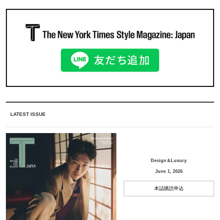
LATEST ISSUE
Design＆Luxury
June 1, 2026
本誌購読申込