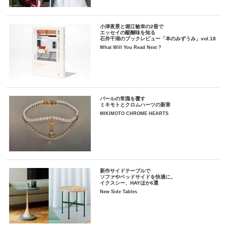
小津夜景と堀江敏幸の2冊で
エッセイの醍醐味を知る
石井千湖のブックレビュー「本のみずうみ」vol.18
What Will You Read Next ?
パールの常識を覆す
ミキモトとクロムハーツの新章
MIKIMOTO CHROME HEARTS
新作サイドテーブルで
ソファやベッドサイドを快適に。
イクスシー、HAYほか6選
New Side Tables