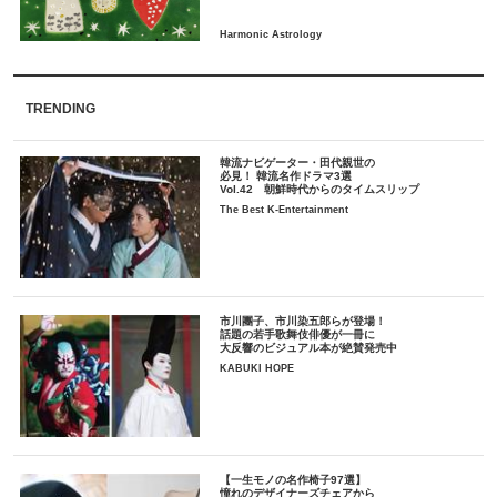
TRENDING
韓流ナビゲーター・田代親世の
必見！ 韓流名作ドラマ3選
Vol.42 朝鮮時代からのタイムスリップ
The Best K-Entertainment
市川團子、市川染五郎らが登場！
話題の若手歌舞伎俳優が一冊に
大反響のビジュアル本が絶賛発売中
KABUKI HOPE
【一生モノの名作椅子97選】
憧れのデザイナーズチェアから