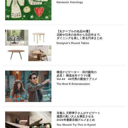
Harmonic Astrology
【丸テーブルの名品34選】
北欧や日本の名作から注目作まで。
ダイニングを美しく彩る円卓まとめ
Designer's Round Tables
韓流ナビゲーター・田代親世の
必見！ 韓流名作ドラマ3選
Vol.43 40代男の最強ラブコメ
The Best K-Entertainment
京都人 天野準子さんがナビゲート
感度の高い大人を満足させる
2026年最新京都グルメまとめ
You Should Try This in Kyoto!