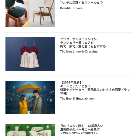
マルチに活躍するスツールまで
Beautiful Chairs
プラダ、サンローランほか。
ランジェリー風ウェアを
街で、家で。重ね着にもおすすめ
The New Lingerie Dressing
【2026年最新】
キュンとしたいときに！
韓流ナビゲーター・田代親世のおすすめ恋愛ドラマ
30選
The Best K-Entertainment
月のリズムで読む、12星座占い
濱美奈子のハーモニー占星術
＜2026/7/29～2026/8/12＞