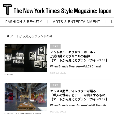
FASHION & BEAUTY
ARTS & ENTERTAINMENT
L
アートから見えるブランドの今
ART
＜シャネル・ネクサス・ホール＞
が受け継ぐガブリエルの精神
【アートから見えるブランドの今 vol.03】
When Brands Meet Art—Vol.03 Chanel
Sep 22, 2022
©CHANEL
ART
エルメス財団ディレクターが語る
「職人の世界」とアートが共有するもの
【アートから見えるブランドの今 vol.02】
When Brands meet Art ―― Vol.02 Hermēs
Mar 22, 2022
COURTESY OF FONDATION D'ENTREPRISE