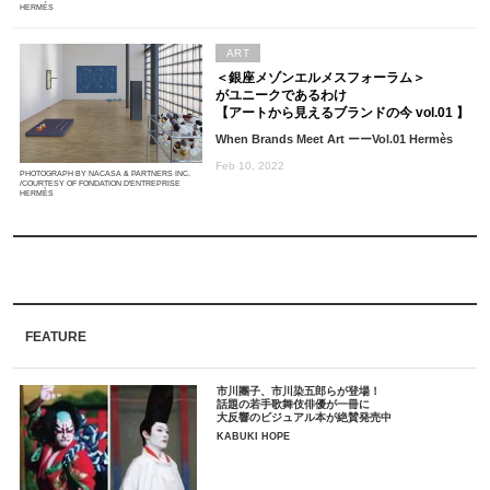
HERMÉS
ART
＜銀座メゾンエルメスフォーラム＞
がユニークであるわけ
【アートから見えるブランドの今 vol.01 】
When Brands Meet Art ーーVol.01 Hermès
Feb 10, 2022
PHOTOGRAPH BY NACASA & PARTNERS INC.
/COURTESY OF FONDATION D'ENTREPRISE
HERMÈS
FEATURE
市川團子、市川染五郎らが登場！
話題の若手歌舞伎俳優が一冊に
大反響のビジュアル本が絶賛発売中
KABUKI HOPE