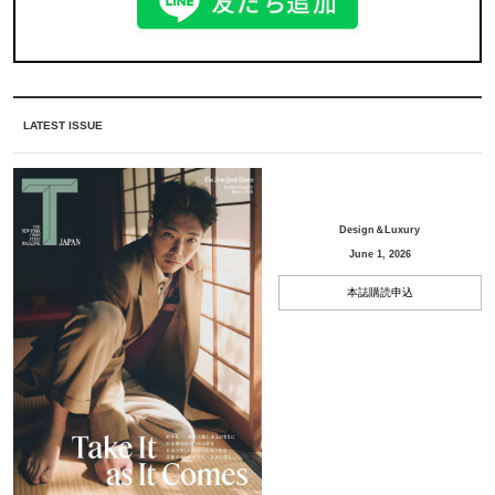
LATEST ISSUE
Design＆Luxury
June 1, 2026
本誌購読申込