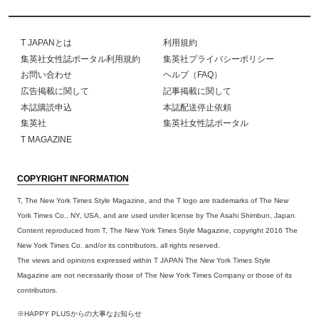
T JAPANとは
利用規約
集英社女性誌ポータル利用規約
集英社プライバシーポリシー
お問い合わせ
ヘルプ（FAQ）
広告掲載に関して
記事掲載に関して
本誌購読申込
本誌配送停止依頼
集英社
集英社女性誌ポータル
T MAGAZINE
COPYRIGHT INFORMATION
T, The New York Times Style Magazine, and the T logo are trademarks of The New
York Times Co., NY, USA, and are used under license by The Asahi Shimbun, Japan.
Content reproduced from T, The New York Times Style Magazine, copyright 2016 The
New York Times Co. and/or its contributors, all rights reserved.
The views and opinions expressed within T JAPAN The New York Times Style
Magazine are not necessarily those of The New York Times Company or those of its
contributors.
※HAPPY PLUSからの大事なお知らせ