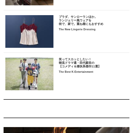
プラダ、サンローランほか。
ランジェリー風ウェアを
街で、家で。重ね着にもおすすめ
The New Lingerie Dressing
笑ってスカッとしたい！
韓流ドラマ通・田代親世の
【コメディ＆痛快系傑作11選】
The Best K-Entertainment