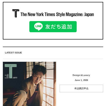
LATEST ISSUE
Design＆Luxury
June 1, 2026
本誌購読申込