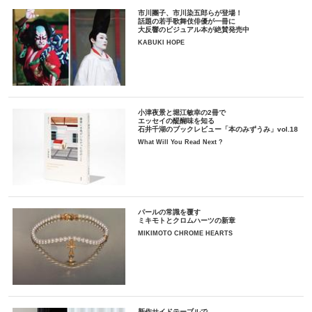
市川團子、市川染五郎らが登場！
話題の若手歌舞伎俳優が一冊に
大反響のビジュアル本が絶賛発売中
KABUKI HOPE
小津夜景と堀江敏幸の2冊で
エッセイの醍醐味を知る
石井千湖のブックレビュー「本のみずうみ」vol.18
What Will You Read Next ?
パールの常識を覆す
ミキモトとクロムハーツの新章
MIKIMOTO CHROME HEARTS
新作サイドテーブルで