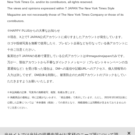
New York Times Co. and/or its contributors, all rights reserved.
The views and opinions expressed within T JAPAN The New York Times Style
Magazine are not necessarily those of The New York Times Company or those of its
contributors.
※HAPPY PLUSからの大事なお知らせ
※現在、X上でT JAPAN公式アカウントに成りすましたアカウントが発生しています。
ロゴや投稿写真を無断で使用したり、プレゼント企画などを行なっている偽アカウントに
十分ご注意ください。
集英社がT JAPANの名称で運営している公式アカウントは＠tmagazinejapanのみです。
万が一、類似アカウントから不審なダイレクトメッセージ（プレゼントキャンペーンの当
選通知など）を受け取った場合は、DMへの返信や記載URLへのアクセス、個人情報等の
入力は決してせず、DM自体を削除し、被害防止のため同アカウントのブロックをしてい
ただきますようお願いいたします。
※本誌掲載の記事、写真等の無断複写、複製、転載を禁じます。
※ 掲載商品の価格は、特に記載がないかぎり、「税込価格」で表示しています。ただし、2021年3月18日以前に
公開した記事については「本体価格（税抜）」での表示となり、 掲載価格には消費税が含まれておりませんの
でご注意ください。
当サイトでは当社の提携先等がお客様のニーズ等について調