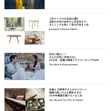
【丸テーブルの名品34選】
北欧や日本の名作から注目作まで。
ダイニングを美しく彩る円卓まとめ
Designer's Round Tables
休日に観たい！
大人の女性に支持された
2026年・話題の韓国ドラマランキングTOP8
The Best K-Entertainment
京都人 天野準子さんがナビゲート
感度の高い大人を満足させる
2026年最新京都グルメまとめ
You Should Try This in Kyoto!