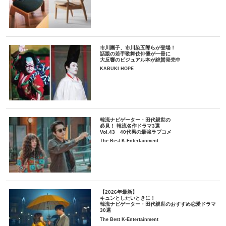
市川團子、市川染五郎らが登場！
話題の若手歌舞伎俳優が一冊に
大反響のビジュアル本が絶賛発売中
KABUKI HOPE
韓流ナビゲーター・田代親世の
必見！ 韓流名作ドラマ3選
Vol.43 40代男の最強ラブコメ
The Best K-Entertainment
【2026年最新】
キュンとしたいときに！
韓流ナビゲーター・田代親世のおすすめ恋愛ドラマ
30選
The Best K-Entertainment