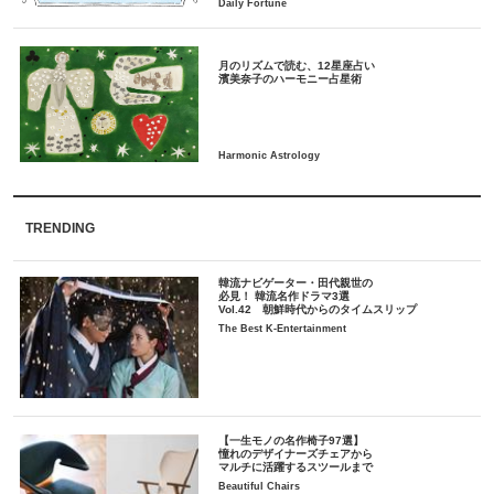
月のリズムで読む、12星座占い
TRENDING
韓流ナビゲーター・田代親世の
必見！ 韓流名作ドラマ3選
Vol.42 朝鮮時代からのタイムスリップ
The Best K-Entertainment
【一生モノの名作椅子97選】
憧れのデザイナーズチェアから
マルチに活躍するスツールまで
Beautiful Chairs