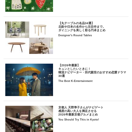
【丸テーブルの名品34選】
北欧や日本の名作から注目作まで。
ダイニングを美しく彩る円卓まとめ
Designer's Round Tables
【2026年最新】
キュンとしたいときに！
韓流ナビゲーター・田代親世のおすすめ恋愛ドラマ
30選
The Best K-Entertainment
京都人 天野準子さんがナビゲート
感度の高い大人を満足させる
2026年最新京都グルメまとめ
You Should Try This in Kyoto!