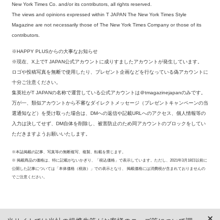
New York Times Co. and/or its contributors, all rights reserved.
The views and opinions expressed within T JAPAN The New York Times Style
Magazine are not necessarily those of The New York Times Company or those of its
contributors.
※HAPPY PLUSからの大事なお知らせ
※現在、X上でT JAPAN公式アカウントに成りすましたアカウントが発生しています。
ロゴや投稿写真を無断で使用したり、プレゼント企画などを行なっている偽アカウントに
十分ご注意ください。
集英社がT JAPANの名称で運営している公式アカウントは＠tmagazinejapanのみです。
万が一、類似アカウントから不審なダイレクトメッセージ（プレゼントキャンペーンの当
選通知など）を受け取った場合は、DMへの返信や記載URLへのアクセス、個人情報等の
入力は決してせず、DM自体を削除し、被害防止のため同アカウントのブロックをしてい
ただきますようお願いいたします。
※本誌掲載の記事、写真等の無断複写、複製、転載を禁じます。
※ 掲載商品の価格は、特に記載がないかぎり、「税込価格」で表示しています。ただし、2021年3月18日以前に
公開した記事については「本体価格（税抜）」での表示となり、 掲載価格には消費税が含まれておりませんの
でご注意ください。