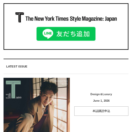
LATEST ISSUE
Design＆Luxury
June 1, 2026
本誌購読申込