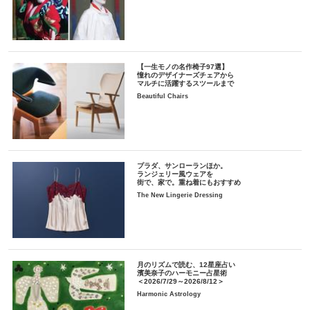
【一生モノの名作椅子97選】
憧れのデザイナーズチェアから
マルチに活躍するスツールまで
Beautiful Chairs
プラダ、サンローランほか。
ランジェリー風ウェアを
街で、家で。重ね着にもおすすめ
The New Lingerie Dressing
月のリズムで読む、12星座占い
濱美奈子のハーモニー占星術
＜2026/7/29～2026/8/12＞
Harmonic Astrology