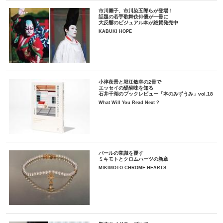
市川團子、市川染五郎らが登場！
話題の若手歌舞伎俳優が一冊に
大反響のビジュアル本が絶賛発売中
KABUKI HOPE
小津夜景と堀江敏幸の2冊で
エッセイの醍醐味を知る
石井千湖のブックレビュー「本のみずうみ」vol.18
What Will You Read Next ?
パールの常識を覆す
ミキモトとクロムハーツの新章
MIKIMOTO CHROME HEARTS