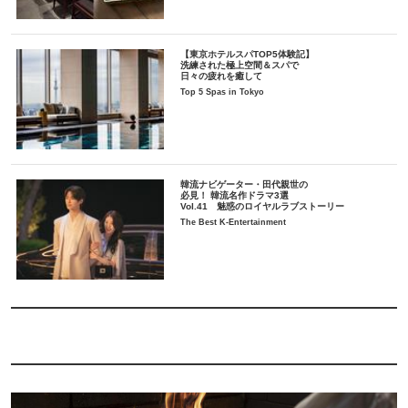
【東京ホテルスパTOP5体験記】
洗練された極上空間＆スパで
日々の疲れを癒して
Top 5 Spas in Tokyo
韓流ナビゲーター・田代親世の
必見！ 韓流名作ドラマ3選
Vol.41 魅惑のロイヤルラブストーリー
The Best K-Entertainment