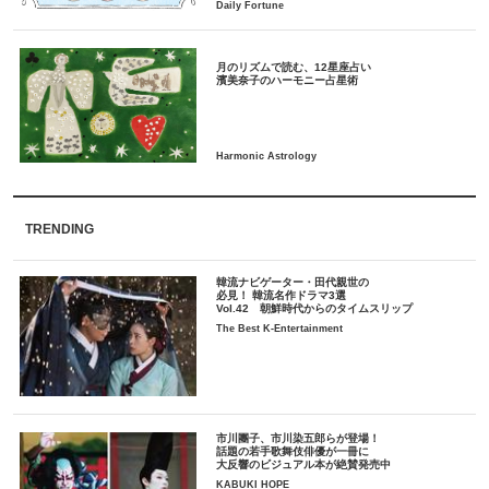
月のリズムで読む、12星座占い
TRENDING
韓流ナビゲーター・田代親世の
必見！ 韓流名作ドラマ3選
Vol.42 朝鮮時代からのタイムスリップ
The Best K-Entertainment
市川團子、市川染五郎らが登場！
話題の若手歌舞伎俳優が一冊に
大反響のビジュアル本が絶賛発売中
KABUKI HOPE