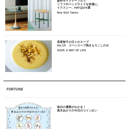
新作サイドテーブルで
ソファやベッドサイドを快適に。
イクスシー、HAYほか6選
New Side Tables
長尾智子の日々のスープ
Vol.19 コーンスープ焼きもろこしのせ
SOUP, A WAY OF LIFE
FORTUNE
毎日の運勢がわかる！