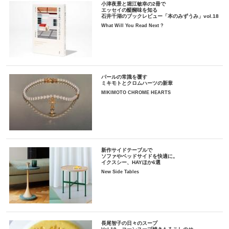
小津夜景と堀江敏幸の2冊で
エッセイの醍醐味を知る
石井千湖のブックレビュー「本のみずうみ」vol.18
What Will You Read Next ?
パールの常識を覆す
ミキモトとクロムハーツの新章
MIKIMOTO CHROME HEARTS
新作サイドテーブルで
ソファやベッドサイドを快適に。
イクスシー、HAYほか6選
New Side Tables
長尾智子の日々のスープ