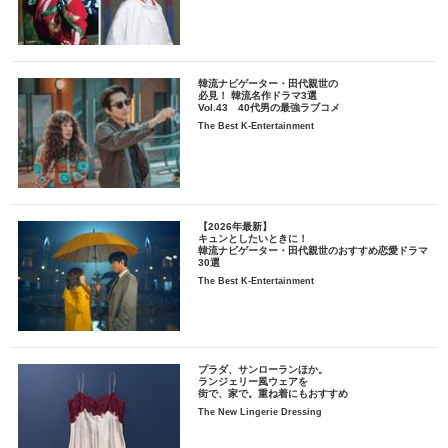
韓流ナビゲーター・田代親世の
必見！ 韓流名作ドラマ3選
Vol.43 40代男の最強ラブコメ
The Best K-Entertainment
【2026年最新】
キュンとしたいときに！
韓流ナビゲーター・田代親世のおすすめ恋愛ドラマ
30選
The Best K-Entertainment
プラダ、サンローランほか。
ランジェリー風ウェアを
街で、家で。重ね着にもおすすめ
The New Lingerie Dressing