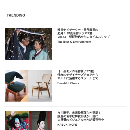
TRENDING
韓流ナビゲーター・田代親世の
必見！ 韓流名作ドラマ3選
Vol.42 朝鮮時代からのタイムスリップ
The Best K-Entertainment
【一生モノの名作椅子97選】
憧れのデザイナーズチェアから
マルチに活躍するスツールまで
Beautiful Chairs
市川團子、市川染五郎らが登場！
話題の若手歌舞伎俳優が一冊に
大反響のビジュアル本が絶賛発売中
KABUKI HOPE