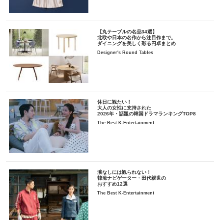
【丸テーブルの名品34選】
北欧や日本の名作から注目作まで。
ダイニングを美しく彩る円卓まとめ
Designer's Round Tables
休日に観たい！
大人の女性に支持された
2026年・話題の韓国ドラマランキングTOP8
The Best K-Entertainment
涙なしには観られない！
韓流ナビゲーター・田代親世の
おすすめ12選
The Best K-Entertainment