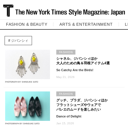
FASHION & BEAUTY
ARTS & ENTERTAINMENT
L
ジバンシィ
FASHION
シャネル、ジバンシィほか
大人のための鳥＆羽根アイテム4選
So Catchy Are the Birds!
May 21, 2026
PHOTGRAPH BY SHINSUKE SATO
FASHION
グッチ、プラダ、ジバンシィほか
フラットシューズやウェアで
バレエのムードを楽しみたい
Dance of Delight
Jan 15, 2026
PHOTOGRAPH BY SHINSUKE SATO