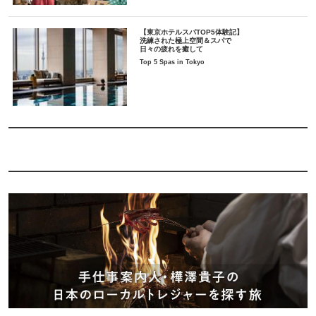
【東京ホテルスパTOP5体験記】
洗練された極上空間＆スパで
日々の疲れを癒して
Top 5 Spas in Tokyo