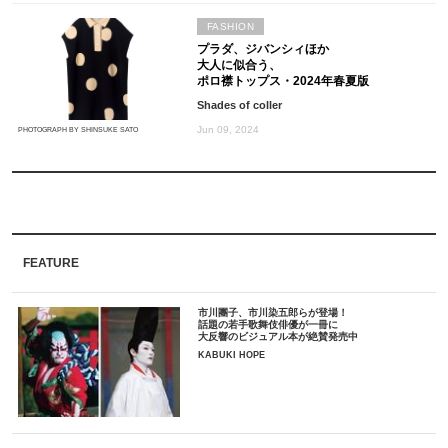
FASHION
プラダ、ジバンシィほか
大人に似合う、
ポロ襟トップス・2024年春夏版
Shades of coller
Jun 09, 2024
PHOTOGRAPH BY SHINSUKE SATO
FEATURE
市川團子、市川染五郎らが登場！
話題の若手歌舞伎俳優が一冊に
大反響のビジュアル本が絶賛発売中
KABUKI HOPE