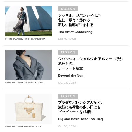
FASHION
シャネル、ジバンシィほか
包む・添う・形作る
新しい輪郭が生まれる
The Art of Contouring
Dec 02, 2025
PHOTOGRAPH BY HIROKO MATSUBARA
FASHION
ジバンシィ、ジョルジオ アルマーニほか
私たちの、
テーラード新章
Beyond the Norm
Oct 03, 2025
PHOTOGRAPH BY OSAMU YOKONAMI
FASHION
プラダやバレンシアガなど。
旅行にも荷物の多い日にも
ビッグトートを相棒に
Big and Basic Tone Tote Bag
Oct 30, 2024
PHOTOGRAPH BY SHINSUKE SATO