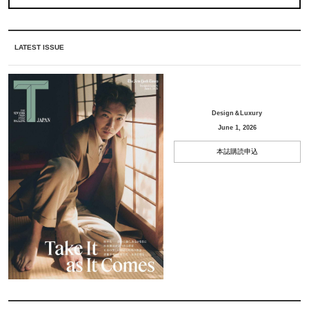
LATEST ISSUE
Design＆Luxury
June 1, 2026
本誌購読申込