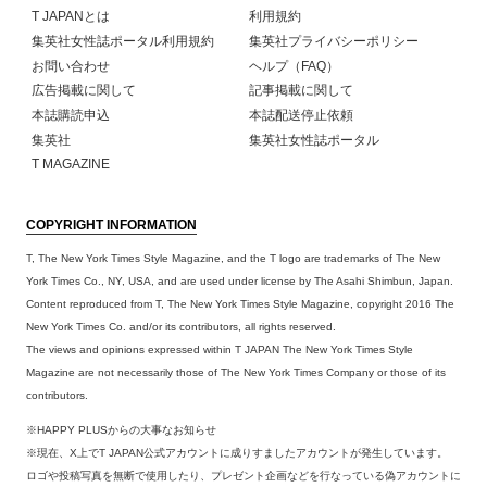
T JAPANとは
利用規約
集英社女性誌ポータル利用規約
集英社プライバシーポリシー
お問い合わせ
ヘルプ（FAQ）
広告掲載に関して
記事掲載に関して
本誌購読申込
本誌配送停止依頼
集英社
集英社女性誌ポータル
T MAGAZINE
COPYRIGHT INFORMATION
T, The New York Times Style Magazine, and the T logo are trademarks of The New
York Times Co., NY, USA, and are used under license by The Asahi Shimbun, Japan.
Content reproduced from T, The New York Times Style Magazine, copyright 2016 The
New York Times Co. and/or its contributors, all rights reserved.
The views and opinions expressed within T JAPAN The New York Times Style
Magazine are not necessarily those of The New York Times Company or those of its
contributors.
※HAPPY PLUSからの大事なお知らせ
※現在、X上でT JAPAN公式アカウントに成りすましたアカウントが発生しています。
ロゴや投稿写真を無断で使用したり、プレゼント企画などを行なっている偽アカウントに