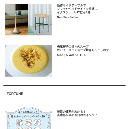
新作サイドテーブルで
ソファやベッドサイドを快適に。
イクスシー、HAYほか6選
New Side Tables
長尾智子の日々のスープ
Vol.19 コーンスープ焼きもろこしのせ
SOUP, A WAY OF LIFE
FORTUNE
毎日の運勢がわかる！