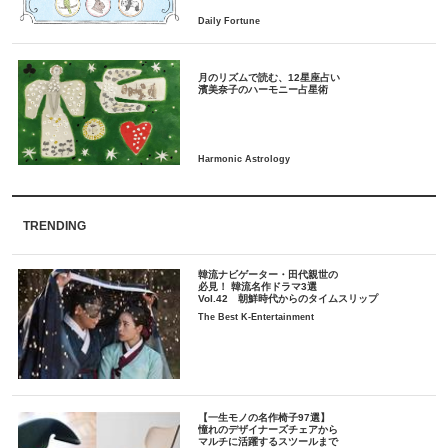
月のリズムで読む、12星座占い
TRENDING
韓流ナビゲーター・田代親世の
必見！ 韓流名作ドラマ3選
Vol.42 朝鮮時代からのタイムスリップ
The Best K-Entertainment
【一生モノの名作椅子97選】
憧れのデザイナーズチェアから
マルチに活躍するスツールまで