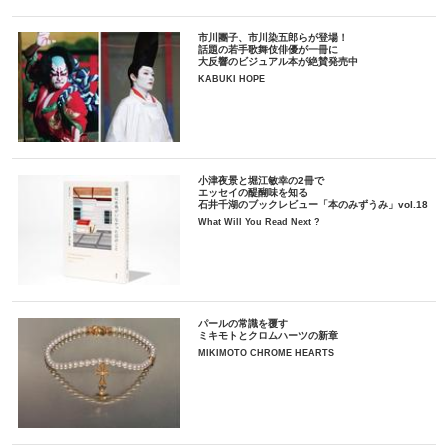
市川團子、市川染五郎らが登場！
話題の若手歌舞伎俳優が一冊に
大反響のビジュアル本が絶賛発売中
KABUKI HOPE
小津夜景と堀江敏幸の2冊で
エッセイの醍醐味を知る
石井千湖のブックレビュー「本のみずうみ」vol.18
What Will You Read Next ?
パールの常識を覆す
ミキモトとクロムハーツの新章
MIKIMOTO CHROME HEARTS