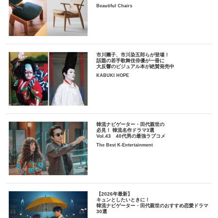
Beautiful Chairs
市川團子、市川染五郎らが登場！
話題の若手歌舞伎俳優が一冊に
大反響のビジュアル本が絶賛発売中
KABUKI HOPE
韓流ナビゲーター・田代親世の
必見！ 韓流名作ドラマ3選
Vol.43 40代男の最強ラブコメ
The Best K-Entertainment
【2026年最新】
キュンとしたいときに！
韓流ナビゲーター・田代親世のおすすめ恋愛ドラマ
30選