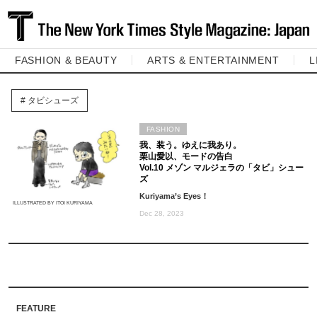
FASHION & BEAUTY
ARTS & ENTERTAINMENT
L
タビシューズ
FASHION
我、装う。ゆえに我あり。
栗山愛以、モードの告白
Vol.10 メゾン マルジェラの「タビ」シュー
ズ
Kuriyama’s Eyes！
ILLUSTRATED BY ITOI KURIYAMA
Dec 28, 2023
FEATURE