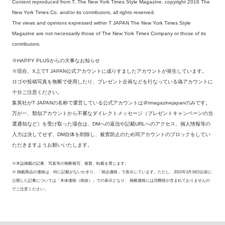
Content reproduced from T, The New York Times Style Magazine, copyright 2016 The
New York Times Co. and/or its contributors, all rights reserved.
The views and opinions expressed within T JAPAN The New York Times Style
Magazine are not necessarily those of The New York Times Company or those of its
contributors.
※HAPPY PLUSからの大事なお知らせ
※現在、X上でT JAPAN公式アカウントに成りすましたアカウントが発生しています。
ロゴや投稿写真を無断で使用したり、プレゼント企画などを行なっている偽アカウントに
十分ご注意ください。
集英社がT JAPANの名称で運営している公式アカウントは＠tmagazinejapanのみです。
万が一、類似アカウントから不審なダイレクトメッセージ（プレゼントキャンペーンの当
選通知など）を受け取った場合は、DMへの返信や記載URLへのアクセス、個人情報等の
入力は決してせず、DM自体を削除し、被害防止のため同アカウントのブロックをしてい
ただきますようお願いいたします。
※本誌掲載の記事、写真等の無断複写、複製、転載を禁じます。
※ 掲載商品の価格は、特に記載がないかぎり、「税込価格」で表示しています。ただし、2021年3月18日以前に
公開した記事については「本体価格（税抜）」での表示となり、 掲載価格には消費税が含まれておりませんの
でご注意ください。