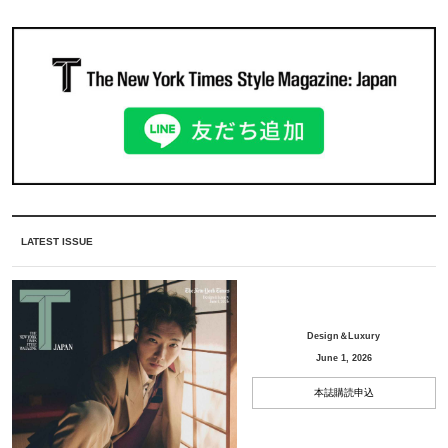
LATEST ISSUE
Design＆Luxury
June 1, 2026
本誌購読申込