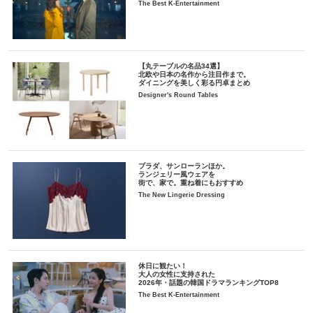
The Best K-Entertainment
【丸テーブルの名品34選】
北欧や日本の名作から注目作まで。
ダイニングを美しく彩る円卓まとめ
Designer's Round Tables
プラダ、サンローランほか。
ランジェリー風ウェアを
街で、家で。重ね着にもおすすめ
The New Lingerie Dressing
休日に観たい！
大人の女性に支持された
2026年・話題の韓国ドラマランキングTOP8
The Best K-Entertainment