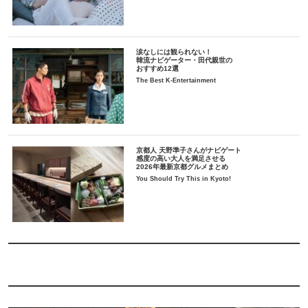
涙なしには観られない！
韓流ナビゲーター・田代親世の
おすすめ12選
The Best K-Entertainment
京都人 天野準子さんがナビゲート
感度の高い大人を満足させる
2026年最新京都グルメまとめ
You Should Try This in Kyoto!