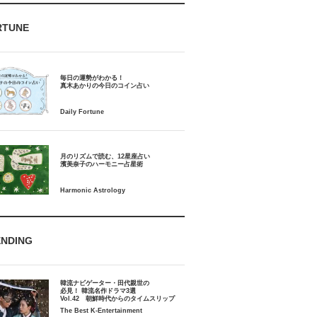
RTUNE
毎日の運勢がわかる！
月のリズムで読む、12星座占い
ENDING
韓流ナビゲーター・田代親世の
必見！ 韓流名作ドラマ3選
Vol.42 朝鮮時代からのタイムスリップ
The Best K-Entertainment