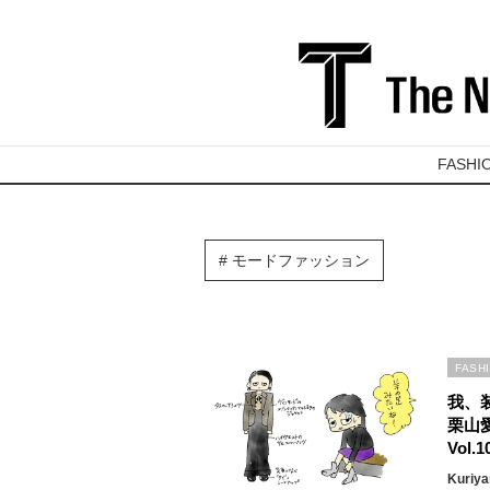
FASHI
モードファッション
FASH
我、
栗山
Vol
Kuriy