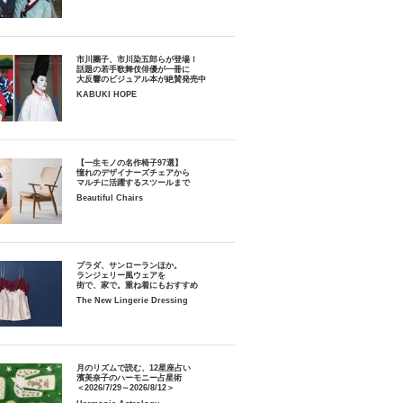
市川團子、市川染五郎らが登場！
話題の若手歌舞伎俳優が一冊に
大反響のビジュアル本が絶賛発売中
KABUKI HOPE
【一生モノの名作椅子97選】
憧れのデザイナーズチェアから
マルチに活躍するスツールまで
Beautiful Chairs
プラダ、サンローランほか。
ランジェリー風ウェアを
街で、家で。重ね着にもおすすめ
The New Lingerie Dressing
月のリズムで読む、12星座占い
濱美奈子のハーモニー占星術
＜2026/7/29～2026/8/12＞