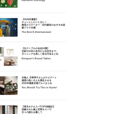
Harmonic Astrology
【2026年最新】
キュンとしたいときに！
韓流ナビゲーター・田代親世のおすすめ恋
愛ドラマ30選
The Best K-Entertainment
【丸テーブルの名品34選】
北欧や日本の名作から注目作まで。
ダイニングを美しく彩る円卓まとめ
Designer's Round Tables
京都人 天野準子さんがナビゲート
感度の高い大人を満足させる
2026年最新京都グルメまとめ
You Should Try This in Kyoto!
【東京ホテルスパTOP5体験記】
洗練された極上空間＆スパで
日々の疲れを癒して