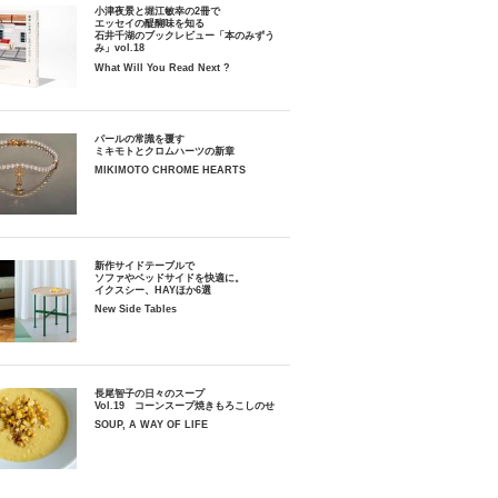
小津夜景と堀江敏幸の2冊で
エッセイの醍醐味を知る
石井千湖のブックレビュー「本のみずう
み」vol.18
What Will You Read Next ?
パールの常識を覆す
ミキモトとクロムハーツの新章
MIKIMOTO CHROME HEARTS
新作サイドテーブルで
ソファやベッドサイドを快適に。
イクスシー、HAYほか6選
New Side Tables
長尾智子の日々のスープ
Vol.19 コーンスープ焼きもろこしのせ
SOUP, A WAY OF LIFE