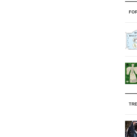
FO
TR