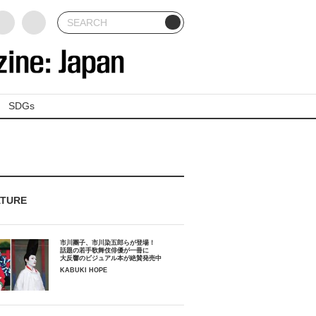
SDGs
ATURE
市川團子、市川染五郎らが登場！
話題の若手歌舞伎俳優が一冊に
大反響のビジュアル本が絶賛発売中
KABUKI HOPE