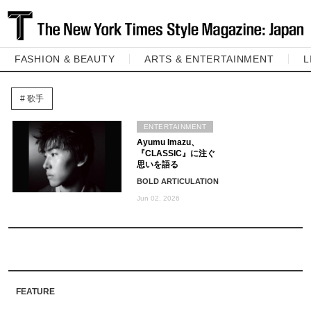
FASHION & BEAUTY
ARTS & ENTERTAINMENT
L
歌手
ENTERTAINMENT
Ayumu Imazu、
『CLASSIC』に注ぐ
思いを語る
BOLD ARTICULATION
Jun 02, 2026
FEATURE