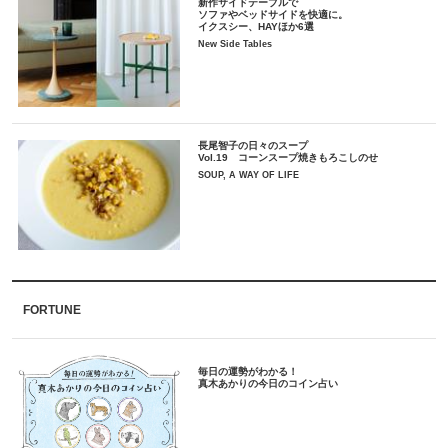
新作サイドテーブルで
ソファやベッドサイドを快適に。
イクスシー、HAYほか6選
New Side Tables
長尾智子の日々のスープ
Vol.19 コーンスープ焼きもろこしのせ
SOUP, A WAY OF LIFE
FORTUNE
毎日の運勢がわかる！