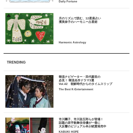
月のリズムで読む、12星座占い
TRENDING
韓流ナビゲーター・田代親世の
必見！ 韓流名作ドラマ3選
Vol.42 朝鮮時代からのタイムスリップ
The Best K-Entertainment
市川團子、市川染五郎らが登場！
話題の若手歌舞伎俳優が一冊に
大反響のビジュアル本が絶賛発売中
KABUKI HOPE