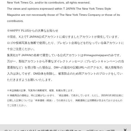
New York Times Co. and/or its contributors, all rights reserved.
The views and opinions expressed within T JAPAN The New York Times Style
Magazine are not necessarily those of The New York Times Company or those of its
contributors.
※HAPPY PLUSからの大事なお知らせ
※現在、X上でT JAPAN公式アカウントに成りすましたアカウントが発生しています。
ロゴや投稿写真を無断で使用したり、プレゼント企画などを行なっている偽アカウントに
十分ご注意ください。
集英社がT JAPANの名称で運営している公式アカウントは＠tmagazinejapanのみです。
万が一、類似アカウントから不審なダイレクトメッセージ（プレゼントキャンペーンの当
選通知など）を受け取った場合は、DMへの返信や記載URLへのアクセス、個人情報等の
入力は決してせず、DM自体を削除し、被害防止のため同アカウントのブロックをしてい
ただきますようお願いいたします。
※本誌掲載の記事、写真等の無断複写、複製、転載を禁じます。
※ 掲載商品の価格は、特に記載がないかぎり、「税込価格」で表示しています。ただし、2021年3月18日以前に
公開した記事については「本体価格（税抜）」での表示となり、 掲載価格には消費税が含まれておりませんの
でご注意ください。