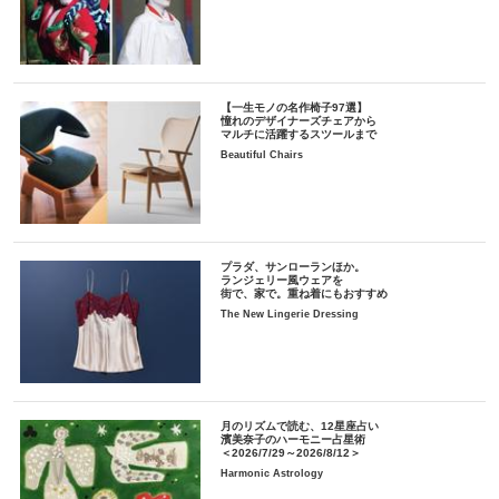
【一生モノの名作椅子97選】
憧れのデザイナーズチェアから
マルチに活躍するスツールまで
Beautiful Chairs
プラダ、サンローランほか。
ランジェリー風ウェアを
街で、家で。重ね着にもおすすめ
The New Lingerie Dressing
月のリズムで読む、12星座占い
濱美奈子のハーモニー占星術
＜2026/7/29～2026/8/12＞
Harmonic Astrology