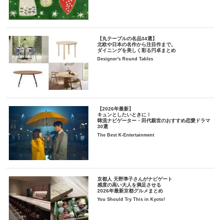
【丸テーブルの名品34選】
北欧や日本の名作から注目作まで。
ダイニングを美しく彩る円卓まとめ
Designer's Round Tables
【2026年最新】
キュンとしたいときに！
韓流ナビゲーター・田代親世のおすすめ恋愛ドラマ
30選
The Best K-Entertainment
京都人 天野準子さんがナビゲート
感度の高い大人を満足させる
2026年最新京都グルメまとめ
You Should Try This in Kyoto!