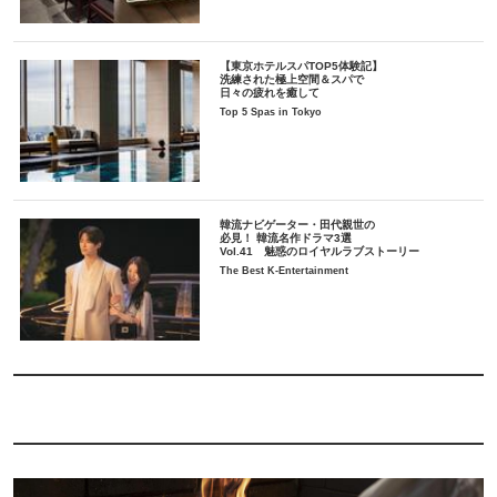
【東京ホテルスパTOP5体験記】
洗練された極上空間＆スパで
日々の疲れを癒して
Top 5 Spas in Tokyo
韓流ナビゲーター・田代親世の
必見！ 韓流名作ドラマ3選
Vol.41 魅惑のロイヤルラブストーリー
The Best K-Entertainment