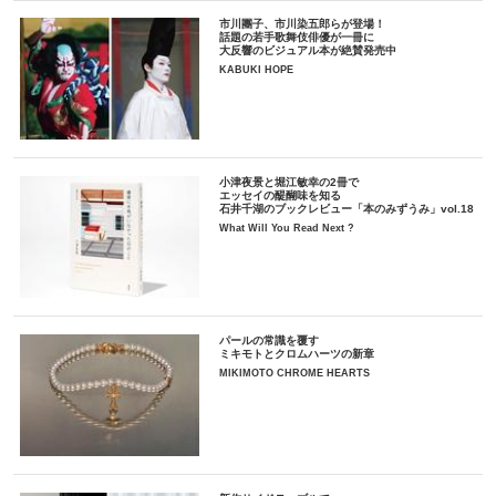
市川團子、市川染五郎らが登場！
話題の若手歌舞伎俳優が一冊に
大反響のビジュアル本が絶賛発売中
KABUKI HOPE
小津夜景と堀江敏幸の2冊で
エッセイの醍醐味を知る
石井千湖のブックレビュー「本のみずうみ」vol.18
What Will You Read Next ?
パールの常識を覆す
ミキモトとクロムハーツの新章
MIKIMOTO CHROME HEARTS