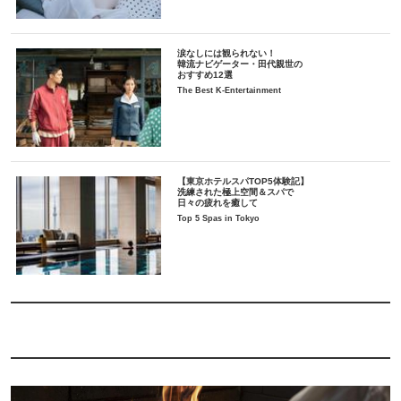
涙なしには観られない！
韓流ナビゲーター・田代親世の
おすすめ12選
The Best K-Entertainment
【東京ホテルスパTOP5体験記】
洗練された極上空間＆スパで
日々の疲れを癒して
Top 5 Spas in Tokyo