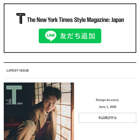
LATEST ISSUE
Design＆Luxury
June 1, 2026
本誌購読申込