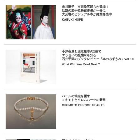
市川團子、市川染五郎らが登場！
話題の若手歌舞伎俳優が一冊に
大反響のビジュアル本が絶賛発売中
KABUKI HOPE
小津夜景と堀江敏幸の2冊で
エッセイの醍醐味を知る
石井千湖のブックレビュー「本のみずうみ」vol.18
What Will You Read Next ?
パールの常識を覆す
ミキモトとクロムハーツの新章
MIKIMOTO CHROME HEARTS