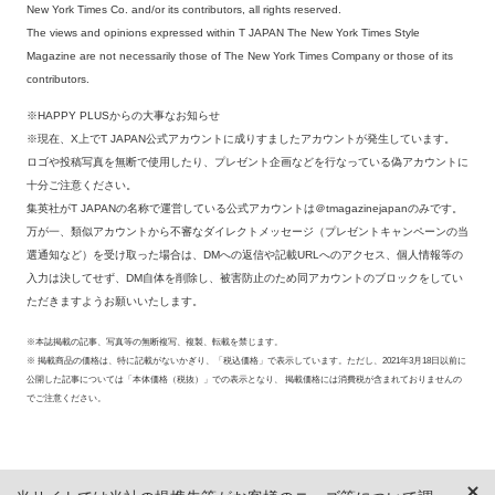
New York Times Co. and/or its contributors, all rights reserved.
The views and opinions expressed within T JAPAN The New York Times Style
Magazine are not necessarily those of The New York Times Company or those of its
contributors.
※HAPPY PLUSからの大事なお知らせ
※現在、X上でT JAPAN公式アカウントに成りすましたアカウントが発生しています。
ロゴや投稿写真を無断で使用したり、プレゼント企画などを行なっている偽アカウントに
十分ご注意ください。
集英社がT JAPANの名称で運営している公式アカウントは＠tmagazinejapanのみです。
万が一、類似アカウントから不審なダイレクトメッセージ（プレゼントキャンペーンの当
選通知など）を受け取った場合は、DMへの返信や記載URLへのアクセス、個人情報等の
入力は決してせず、DM自体を削除し、被害防止のため同アカウントのブロックをしてい
ただきますようお願いいたします。
※本誌掲載の記事、写真等の無断複写、複製、転載を禁じます。
※ 掲載商品の価格は、特に記載がないかぎり、「税込価格」で表示しています。ただし、2021年3月18日以前に
公開した記事については「本体価格（税抜）」での表示となり、 掲載価格には消費税が含まれておりませんの
でご注意ください。