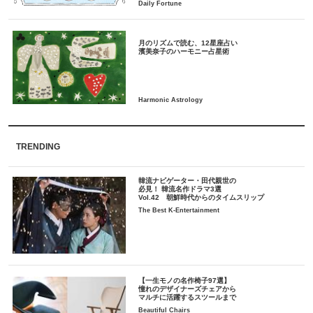
月のリズムで読む、12星座占い
TRENDING
韓流ナビゲーター・田代親世の
必見！ 韓流名作ドラマ3選
Vol.42 朝鮮時代からのタイムスリップ
The Best K-Entertainment
【一生モノの名作椅子97選】
憧れのデザイナーズチェアから
マルチに活躍するスツールまで
Beautiful Chairs