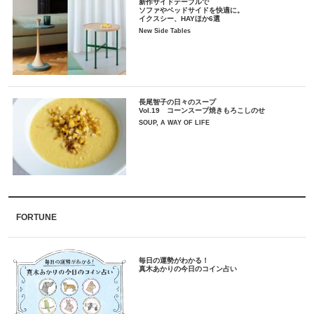
新作サイドテーブルで
ソファやベッドサイドを快適に。
イクスシー、HAYほか6選
New Side Tables
長尾智子の日々のスープ
Vol.19 コーンスープ焼きもろこしのせ
SOUP, A WAY OF LIFE
FORTUNE
毎日の運勢がわかる！