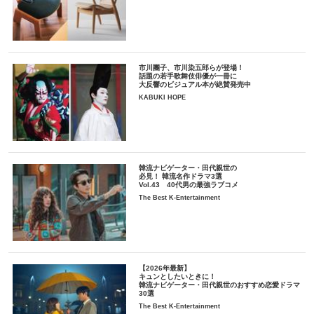
市川團子、市川染五郎らが登場！
話題の若手歌舞伎俳優が一冊に
大反響のビジュアル本が絶賛発売中
KABUKI HOPE
韓流ナビゲーター・田代親世の
必見！ 韓流名作ドラマ3選
Vol.43 40代男の最強ラブコメ
The Best K-Entertainment
【2026年最新】
キュンとしたいときに！
韓流ナビゲーター・田代親世のおすすめ恋愛ドラマ
30選
The Best K-Entertainment