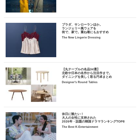
プラダ、サンローランほか。
ランジェリー風ウェアを
街で、家で。重ね着にもおすすめ
The New Lingerie Dressing
【丸テーブルの名品34選】
北欧や日本の名作から注目作まで。
ダイニングを美しく彩る円卓まとめ
Designer's Round Tables
休日に観たい！
大人の女性に支持された
2026年・話題の韓国ドラマランキングTOP8
The Best K-Entertainment