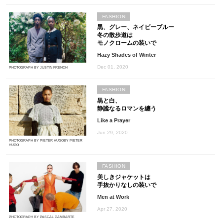
FASHION
黒、グレー、ネイビーブルー
冬の散歩道は
モノクロームの装いで
Hazy Shades of Winter
Dec 01, 2020
PHOTOGRAPH BY JUSTIN FRENCH
FASHION
黒と白、
静謐なるロマンを纏う
Like a Prayer
Jun 29, 2020
PHOTOGRAPH BY PIETER HUGOBY PIETER
HUGO
FASHION
美しきジャケットは
手抜かりなしの装いで
Men at Work
Apr 27, 2020
PHOTOGRAPH BY PASCAL GAMBARTE