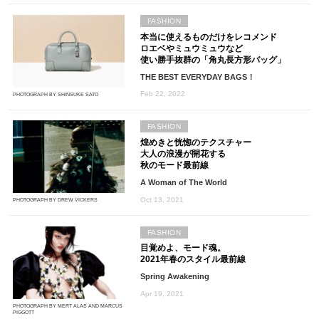
FASHION
本当に使えるものだけをレコメンド
ロエベやミュウミュウなど
使い勝手抜群の「角丸長方形バッグ」
THE BEST EVERYDAY BAGS！
Feb 22, 2022
PHOTOGRAPH BY SHINSUKE SATO
FASHION
煌めきと恍惚のテクスチャー
大人の浪漫が開花する
秋のモード最前線
A Woman of The World
Oct 13, 2021
PHOTOGRAPH BY DREW VICKERS
FASHION
目覚めよ、モード魂。
2021年春のスタイル最前線
Spring Awakening
Apr 19, 2021
PHOTOGRAPH BY MERT ALAS AND MARCUS
PIGGOTT