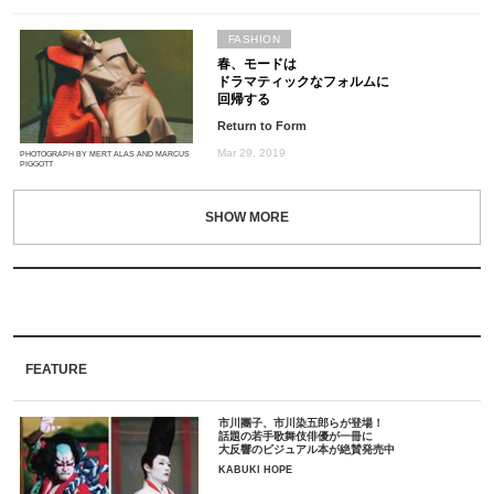
FASHION
春、モードは
ドラマティックなフォルムに
回帰する
Return to Form
Mar 29, 2019
PHOTOGRAPH BY MERT ALAS AND MARCUS
PIGGOTT
FEATURE
市川團子、市川染五郎らが登場！
話題の若手歌舞伎俳優が一冊に
大反響のビジュアル本が絶賛発売中
KABUKI HOPE