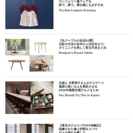
ランジェリー風ウェアを
街で、家で。重ね着にもおすすめ
The New Lingerie Dressing
【丸テーブルの名品34選】
北欧や日本の名作から注目作まで。
ダイニングを美しく彩る円卓まとめ
Designer's Round Tables
京都人 天野準子さんがナビゲート
感度の高い大人を満足させる
2026年最新京都グルメまとめ
You Should Try This in Kyoto!
【東京ホテルスパTOP5体験記】
洗練された極上空間＆スパで
日々の疲れを癒して