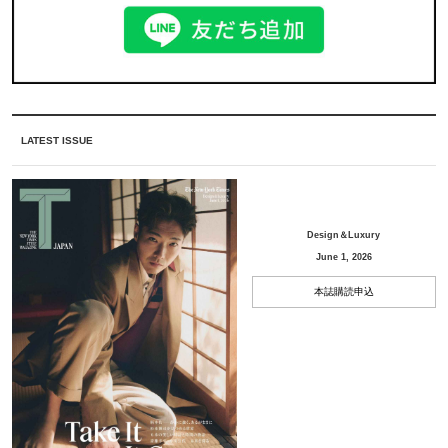
LATEST ISSUE
Design＆Luxury
June 1, 2026
本誌購読申込