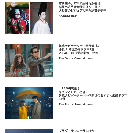
市川團子、市川染五郎らが登場！
話題の若手歌舞伎俳優が一冊に
大反響のビジュアル本が絶賛発売中
KABUKI HOPE
韓流ナビゲーター・田代親世の
必見！ 韓流名作ドラマ3選
Vol.43 40代男の最強ラブコメ
The Best K-Entertainment
【2026年最新】
キュンとしたいときに！
韓流ナビゲーター・田代親世のおすすめ恋愛ドラマ
30選
The Best K-Entertainment
プラダ、サンローランほか。