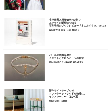
小津夜景と堀江敏幸の2冊で
エッセイの醍醐味を知る
石井千湖のブックレビュー「本のみずうみ」vol.18
What Will You Read Next ?
パールの常識を覆す
ミキモトとクロムハーツの新章
MIKIMOTO CHROME HEARTS
新作サイドテーブルで
ソファやベッドサイドを快適に。
イクスシー、HAYほか6選
New Side Tables