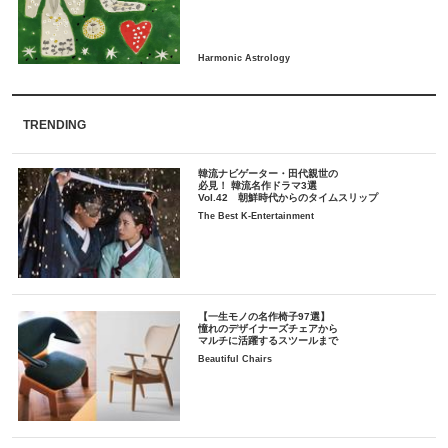
TRENDING
韓流ナビゲーター・田代親世の
必見！ 韓流名作ドラマ3選
Vol.42 朝鮮時代からのタイムスリップ
The Best K-Entertainment
【一生モノの名作椅子97選】
憧れのデザイナーズチェアから
マルチに活躍するスツールまで
Beautiful Chairs