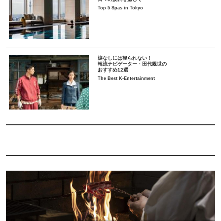
Top 5 Spas in Tokyo
涙なしには観られない！
韓流ナビゲーター・田代親世の
おすすめ12選
The Best K-Entertainment