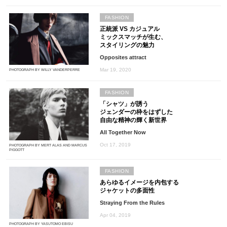
FASHION
正統派 VS カジュアル
ミックスマッチが生む、
スタイリングの魅力
Opposites attract
Mar 19, 2020
PHOTOGRAPH BY WILLY VANDERPERRE
FASHION
「シャツ」が誘う
ジェンダーの枠をはずした
自由な精神の輝く新世界
All Together Now
Oct 17, 2019
PHOTOGRAPH BY MERT ALAS AND MARCUS
PIGGOTT
FASHION
あらゆるイメージを内包する
ジャケットの多面性
Straying From the Rules
Apr 04, 2019
PHOTOGRAPH BY YASUTOMO EBISU