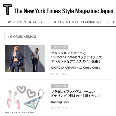
FASHION & BEAUTY
ARTS & ENTERTAINMENT
L
GIORGIO ARMANI
FASHION
ジョルジオ アルマーニと
10 Corso Comoのコラボアイテムで
エレガントなデニムスタイルを纏う
GIORGIO ARMANI × 10 Corso Como
Mar 07, 2023
FASHION
プラダのピアスやアルマーニの
イヤリングで顔まわりを華やかに！
Roaring Back
May 22, 2022
PHOTOGRAPHS BY KEVIN CHAN