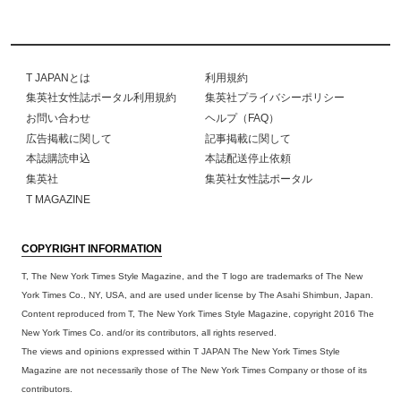
T JAPANとは
利用規約
集英社女性誌ポータル利用規約
集英社プライバシーポリシー
お問い合わせ
ヘルプ（FAQ）
広告掲載に関して
記事掲載に関して
本誌購読申込
本誌配送停止依頼
集英社
集英社女性誌ポータル
T MAGAZINE
COPYRIGHT INFORMATION
T, The New York Times Style Magazine, and the T logo are trademarks of The New
York Times Co., NY, USA, and are used under license by The Asahi Shimbun, Japan.
Content reproduced from T, The New York Times Style Magazine, copyright 2016 The
New York Times Co. and/or its contributors, all rights reserved.
The views and opinions expressed within T JAPAN The New York Times Style
Magazine are not necessarily those of The New York Times Company or those of its
contributors.