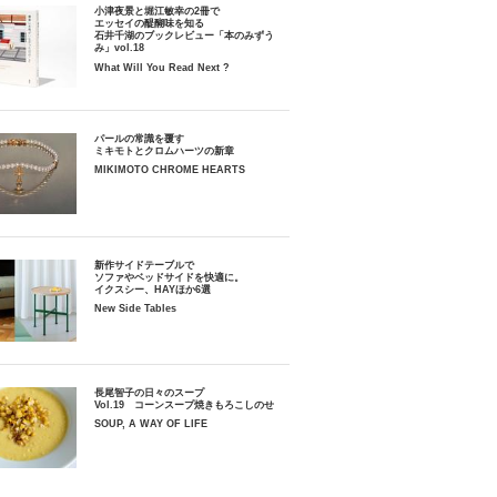
小津夜景と堀江敏幸の2冊で
エッセイの醍醐味を知る
石井千湖のブックレビュー「本のみずう
み」vol.18
What Will You Read Next ?
パールの常識を覆す
ミキモトとクロムハーツの新章
MIKIMOTO CHROME HEARTS
新作サイドテーブルで
ソファやベッドサイドを快適に。
イクスシー、HAYほか6選
New Side Tables
長尾智子の日々のスープ
Vol.19 コーンスープ焼きもろこしのせ
SOUP, A WAY OF LIFE