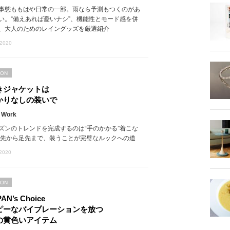
事態ももはや日常の一部。雨なら予測もつくのがあ
い。“備えあれば憂いナシ”、機能性とモード感を併
、大人のためのレイングッズを厳選紹介
 2020
ION
きジャケットは
かりなしの装いで
 Work
ズンのトレンドを完成するのは“手のかかる”着こな
手先から足先まで、装うことが完璧なルックへの道
 2020
ION
PAN’s Choice
ピーなバイブレーションを放つ
の黄色いアイテム