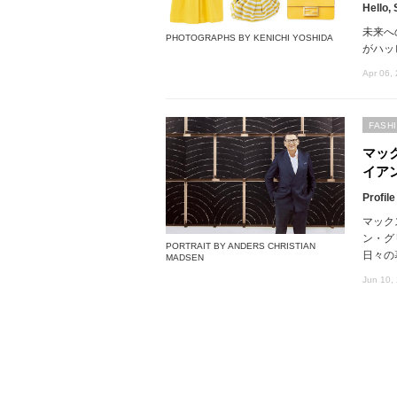
Hello,
未来へ
PHOTOGRAPHS BY KENICHI YOSHIDA
がハッ
Apr 06,
FASH
マッ
イア
Profile
マック
ン・グ
PORTRAIT BY ANDERS CHRISTIAN
日々の
MADSEN
Jun 10,