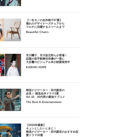
【一生モノの名作椅子97選】
憧れのデザイナーズチェアから
マルチに活躍するスツールまで
Beautiful Chairs
市川團子、市川染五郎らが登場！
話題の若手歌舞伎俳優が一冊に
大反響のビジュアル本が絶賛発売中
KABUKI HOPE
韓流ナビゲーター・田代親世の
必見！ 韓流名作ドラマ3選
Vol.43 40代男の最強ラブコメ
The Best K-Entertainment
【2026年最新】
キュンとしたいときに！
韓流ナビゲーター・田代親世のおすすめ恋
愛ドラマ30選