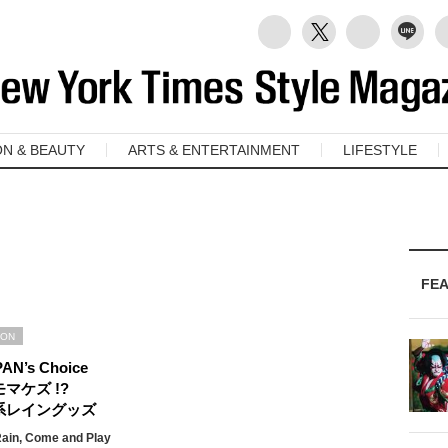
ON & BEAUTY
ARTS & ENTERTAINMENT
LIFESTYLE
FE
ION
PAN’s Choice
マケズ !?
系レイングッズ
Rain, Come and Play