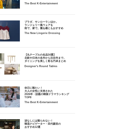
The Best K-Entertainment
プラダ、サンローランほか。
ランジェリー風ウェアを
街で、家で。重ね着にもおすすめ
The New Lingerie Dressing
【丸テーブルの名品34選】
北欧や日本の名作から注目作まで。
ダイニングを美しく彩る円卓まとめ
Designer's Round Tables
休日に観たい！
大人の女性に支持された
2026年・話題の韓国ドラマランキング
TOP8
The Best K-Entertainment
涙なしには観られない！
韓流ナビゲーター・田代親世の
おすすめ12選