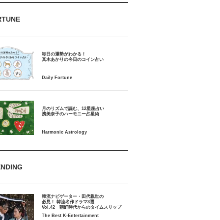
RTUNE
毎日の運勢がわかる！
月のリズムで読む、12星座占い
ENDING
韓流ナビゲーター・田代親世の
必見！ 韓流名作ドラマ3選
Vol.42 朝鮮時代からのタイムスリップ
The Best K-Entertainment