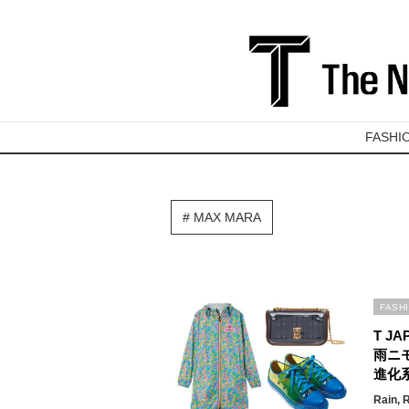
FASHI
MAX MARA
FASH
T JA
雨ニモ
進化
Rain, 