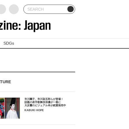
SDGs
ATURE
市川團子、市川染五郎らが登場！
話題の若手歌舞伎俳優が一冊に
大反響のビジュアル本が絶賛発売中
KABUKI HOPE