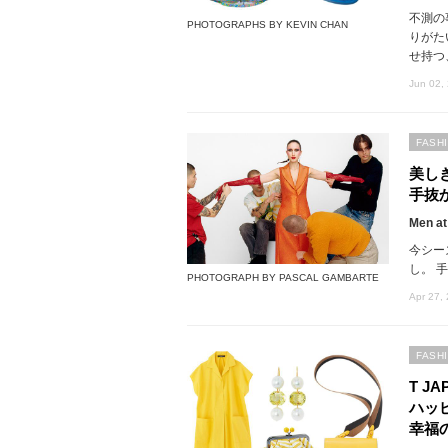
不測の
PHOTOGRAPHS BY KEVIN CHAN
りがた
せ持つ
Jun 02,
FASH
美し
手抜
Men at
今シー
し。 
PHOTOGRAPH BY PASCAL GAMBARTE
Apr 27,
FASH
T JA
ハッ
幸福