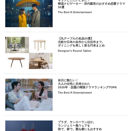
キュンとしたいときに！
韓流ナビゲーター・田代親世のおすすめ恋愛ドラマ
30選
The Best K-Entertainment
【丸テーブルの名品34選】
北欧や日本の名作から注目作まで。
ダイニングを美しく彩る円卓まとめ
Designer's Round Tables
休日に観たい！
大人の女性に支持された
2026年・話題の韓国ドラマランキングTOP8
The Best K-Entertainment
プラダ、サンローランほか。
ランジェリー風ウェアを
街で、家で。重ね着にもおすすめ