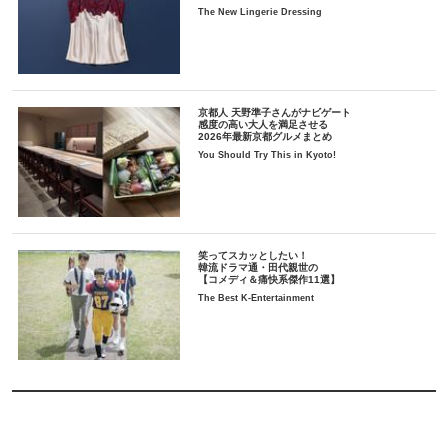
The New Lingerie Dressing
京都人 天野準子さんがナビゲート
感度の高い大人を満足させる
2026年最新京都グルメまとめ
You Should Try This in Kyoto!
笑ってスカッとしたい！
韓流ドラマ通・田代親世の
【コメディ＆痛快系傑作11選】
The Best K-Entertainment