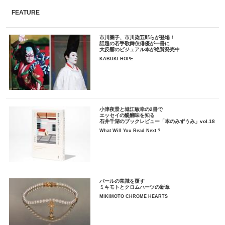
FEATURE
市川團子、市川染五郎らが登場！
話題の若手歌舞伎俳優が一冊に
大反響のビジュアル本が絶賛発売中
KABUKI HOPE
小津夜景と堀江敏幸の2冊で
エッセイの醍醐味を知る
石井千湖のブックレビュー「本のみずうみ」vol.18
What Will You Read Next ?
パールの常識を覆す
ミキモトとクロムハーツの新章
MIKIMOTO CHROME HEARTS