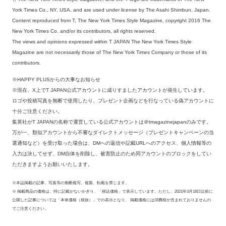
York Times Co., NY, USA, and are used under license by The Asahi Shimbun, Japan.
Content reproduced from T, The New York Times Style Magazine, copyright 2016 The
New York Times Co. and/or its contributors, all rights reserved.
The views and opinions expressed within T JAPAN The New York Times Style
Magazine are not necessarily those of The New York Times Company or those of its
contributors.
※HAPPY PLUSからの大事なお知らせ
※現在、X上でT JAPAN公式アカウントに成りすましたアカウントが発生しています。
ロゴや投稿写真を無断で使用したり、プレゼント企画などを行なっている偽アカウントに
十分ご注意ください。
集英社がT JAPANの名称で運営している公式アカウントは＠tmagazinejapanのみです。
万が一、類似アカウントから不審なダイレクトメッセージ（プレゼントキャンペーンの当
選通知など）を受け取った場合は、DMへの返信や記載URLへのアクセス、個人情報等の
入力は決してせず、DM自体を削除し、被害防止のため同アカウントのブロックをしてい
ただきますようお願いいたします。
※本誌掲載の記事、写真等の無断複写、複製、転載を禁じます。
※ 掲載商品の価格は、特に記載がないかぎり、「税込価格」で表示しています。ただし、2021年3月18日以前に
公開した記事については「本体価格（税抜）」での表示となり、 掲載価格には消費税が含まれておりませんの
でご注意ください。