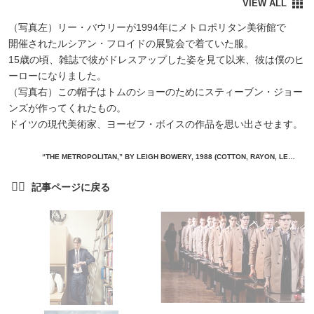
（写真左）リー・バウリーが1994年にメトロポリタン美術館で
開催されたルシアン・フロイドの展覧会で着ていた服。
15歳の頃、雑誌で彼がドレスアップした姿を見て以来、彼は僕のヒ
ーローになりました。
（写真右）この帽子はトムのショーのためにスティーブン・ジョー
ンズが作ってくれたもの。
ドイツの現代美術家、ヨーゼフ・ボイスの作品を思い出させます。
“THE METROPOLITAN,” BY LEIGH BOWERY, 1988 (COTTON, RAYON, LEATHER, SEQUINS, METAL, PAINT, NATIONAL GALLERY OF VMELBOURNE, PURCHASED 1999, COURTESY OF THE ARTIST’S ESTATE) / BLAINE DAVIS