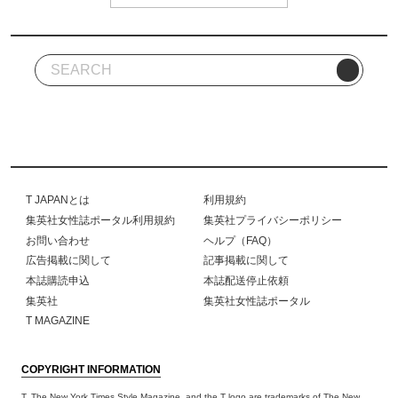
T JAPANとは
利用規約
集英社女性誌ポータル利用規約
集英社プライバシーポリシー
お問い合わせ
ヘルプ（FAQ）
広告掲載に関して
記事掲載に関して
本誌購読申込
本誌配送停止依頼
集英社
集英社女性誌ポータル
T MAGAZINE
COPYRIGHT INFORMATION
T, The New York Times Style Magazine, and the T logo are trademarks of The New