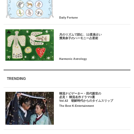
月のリズムで読む、12星座占い
TRENDING
韓流ナビゲーター・田代親世の
必見！ 韓流名作ドラマ3選
Vol.42 朝鮮時代からのタイムスリップ
The Best K-Entertainment