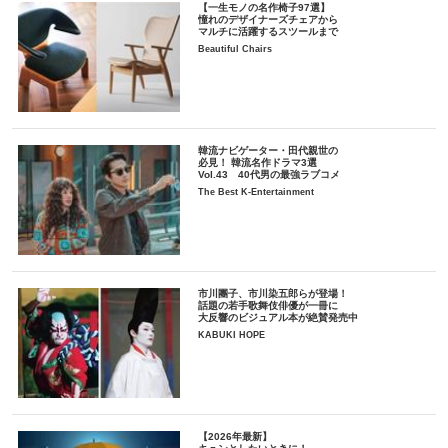
【一生モノの名作椅子97選】
憧れのデザイナーズチェアから
マルチに活躍するスツールまで
Beautiful Chairs
韓流ナビゲーター・田代親世の
必見！ 韓流名作ドラマ3選
Vol.43 40代男の最強ラブコメ
The Best K-Entertainment
市川團子、市川染五郎らが登場！
話題の若手歌舞伎俳優が一冊に
大反響のビジュアル本が絶賛発売中
KABUKI HOPE
【2026年最新】