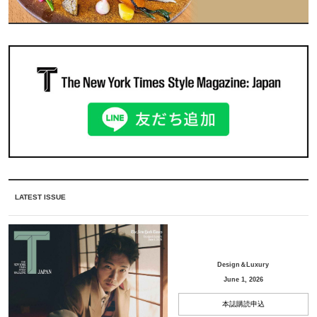
LATEST ISSUE
Design＆Luxury
June 1, 2026
本誌購読申込