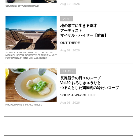
Aug 10, 2026
COURTESY OF YUKIKO HIRANO
ART
地の果てに生きる奇才
アーティスト
マイケル・ハイザー【前編】
OUT THERE
Aug 09, 2026
“COMPLEX ONE AND TWO, CITY,” 1970-2022 ©
MICHAEL HEIZER. COURTESY OF TRIPLE AUGHT
FOUNDATION. PHOTO: MICHAEL HEIZER
FOOD
長尾智子の日々のスープ
Vol.20 おろしきゅうりと
つるんとした鶏胸肉の冷たいスープ
SOUP, A WAY OF LIFE
Aug 08, 2026
PHOTOGRAPH BY TAKAKO HIROSE