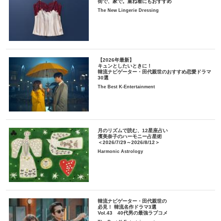
街で、家で。重ね着にもおすすめ
The New Lingerie Dressing
【2026年最新】
キュンとしたいときに！
韓流ナビゲーター・田代親世のおすすめ恋愛ドラマ
30選
The Best K-Entertainment
月のリズムで読む、12星座占い
濱美奈子のハーモニー占星術
＜2026/7/29～2026/8/12＞
Harmonic Astrology
韓流ナビゲーター・田代親世の
必見！ 韓流名作ドラマ3選
Vol.43 40代男の最強ラブコメ