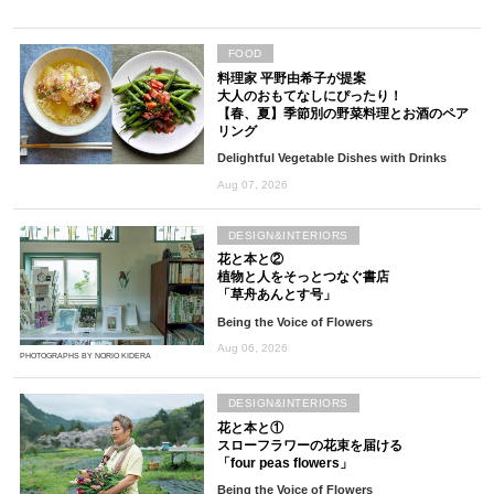
FOOD
料理家 平野由希子が提案
大人のおもてなしにぴったり！
【春、夏】季節別の野菜料理とお酒のペア
リング
Delightful Vegetable Dishes with Drinks
Aug 07, 2026
DESIGN&INTERIORS
花と本と②
植物と人をそっとつなぐ書店
「草舟あんとす号」
Being the Voice of Flowers
Aug 06, 2026
PHOTOGRAPHS BY NORIO KIDERA
DESIGN&INTERIORS
花と本と①
スローフラワーの花束を届ける
「four peas flowers」
Being the Voice of Flowers