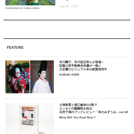
Aug 05, 2026
PHOTOGRAPH BY NORIO KIDERA
FEATURE
市川團子、市川染五郎らが登場！
話題の若手歌舞伎俳優が一冊に
大反響のビジュアル本が絶賛発売中
KABUKI HOPE
小津夜景と堀江敏幸の2冊で
エッセイの醍醐味を知る
石井千湖のブックレビュー「本のみずうみ」vol.18
What Will You Read Next ?