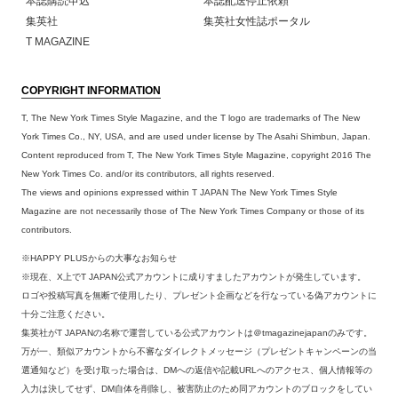
本誌購読申込
本誌配送停止依頼
集英社
集英社女性誌ポータル
T MAGAZINE
COPYRIGHT INFORMATION
T, The New York Times Style Magazine, and the T logo are trademarks of The New
York Times Co., NY, USA, and are used under license by The Asahi Shimbun, Japan.
Content reproduced from T, The New York Times Style Magazine, copyright 2016 The
New York Times Co. and/or its contributors, all rights reserved.
The views and opinions expressed within T JAPAN The New York Times Style
Magazine are not necessarily those of The New York Times Company or those of its
contributors.
※HAPPY PLUSからの大事なお知らせ
※現在、X上でT JAPAN公式アカウントに成りすましたアカウントが発生しています。
ロゴや投稿写真を無断で使用したり、プレゼント企画などを行なっている偽アカウントに
十分ご注意ください。
集英社がT JAPANの名称で運営している公式アカウントは＠tmagazinejapanのみです。
万が一、類似アカウントから不審なダイレクトメッセージ（プレゼントキャンペーンの当
選通知など）を受け取った場合は、DMへの返信や記載URLへのアクセス、個人情報等の
入力は決してせず、DM自体を削除し、被害防止のため同アカウントのブロックをしてい