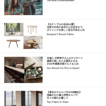
The Best K-Entertainment
【丸テーブルの名品34選】
北欧や日本の名作から注目作まで。
ダイニングを美しく彩る円卓まとめ
Designer's Round Tables
京都人 天野準子さんがナビゲート
感度の高い大人を満足させる
2026年最新京都グルメまとめ
You Should Try This in Kyoto!
【東京ホテルスパTOP5体験記】
洗練された極上空間＆スパで
日々の疲れを癒して
Top 5 Spas in Tokyo