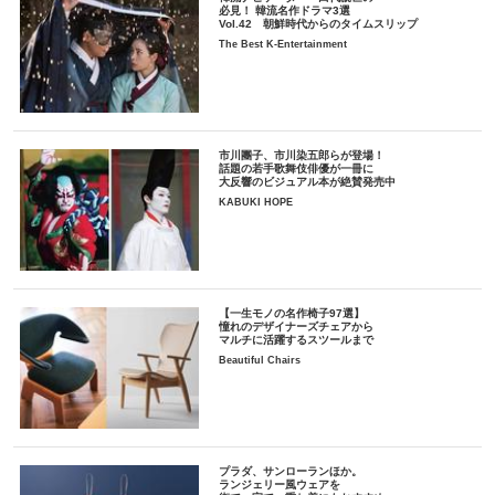
必見！ 韓流名作ドラマ3選
Vol.42 朝鮮時代からのタイムスリップ
The Best K-Entertainment
市川團子、市川染五郎らが登場！
話題の若手歌舞伎俳優が一冊に
大反響のビジュアル本が絶賛発売中
KABUKI HOPE
【一生モノの名作椅子97選】
憧れのデザイナーズチェアから
マルチに活躍するスツールまで
Beautiful Chairs
プラダ、サンローランほか。
ランジェリー風ウェアを