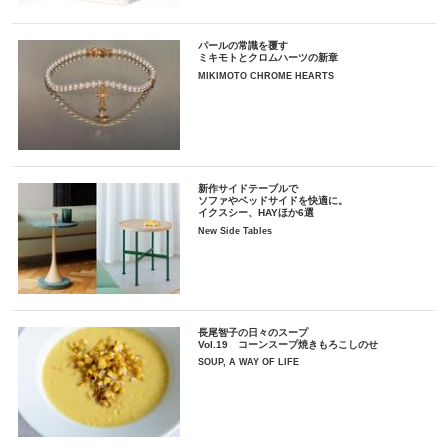
パールの常識を覆す
ミキモトとクロムハーツの新章
MIKIMOTO CHROME HEARTS
新作サイドテーブルで
ソファやベッドサイドを快適に。
イクスシー、HAYほか6選
New Side Tables
長尾智子の日々のスープ
Vol.19 コーンスープ焼きもろこしのせ
SOUP, A WAY OF LIFE