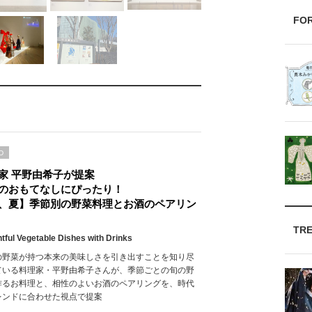
FO
D
家 平野由希子が提案
のおもてなしにぴったり！
、夏】季節別の野菜料理とお酒のペアリン
TR
htful Vegetable Dishes with Drinks
の野菜が持つ本来の美味しさを引き出すことを知り尽
ている料理家・平野由希子さんが、季節ごとの旬の野
作るお料理と、相性のよいお酒のペアリングを、時代
レンドに合わせた視点で提案