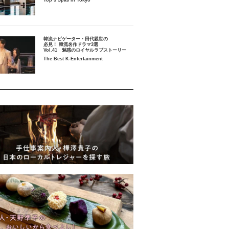
Top 5 Spas in Tokyo
韓流ナビゲーター・田代親世の
必見！ 韓流名作ドラマ3選
Vol.41 魅惑のロイヤルラブストーリー
The Best K-Entertainment