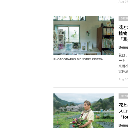
Aug 07
DES
花と
植物
「草
Being
花は
PHOTOGRAPHS BY NORIO KIDERA
ーを
京都
宮岡
Aug 06
DES
花と
スロ
「fou
Being