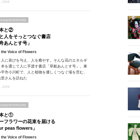
, 2026
IGN&INTERIORS
本と②
と人をそっとつなぐ書店
舟あんとす号」
 the Voice of Flowers
、人に喜びを与え、人を癒やす。そんな花のエネルギ
、本を通じて人に手渡す書店「草船あんとす号」。東
小平市小川町で、人と植物を優しくつなぐ場を営む、
絵里さんを訪ねた
, 2026
IGN&INTERIORS
本と①
ーフラワーの花束を届ける
r peas flowers」
 the Voice of Flowers