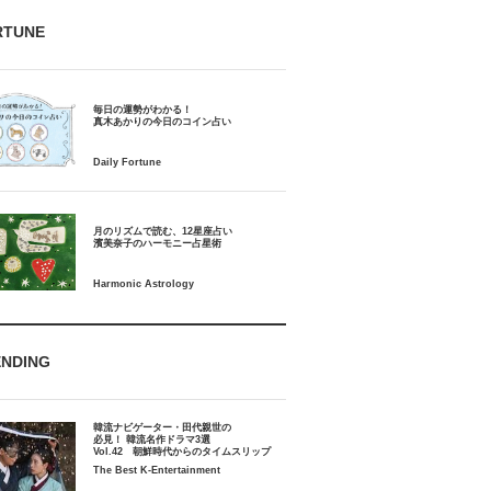
RTUNE
毎日の運勢がわかる！
月のリズムで読む、12星座占い
ENDING
韓流ナビゲーター・田代親世の
必見！ 韓流名作ドラマ3選
Vol.42 朝鮮時代からのタイムスリップ
The Best K-Entertainment