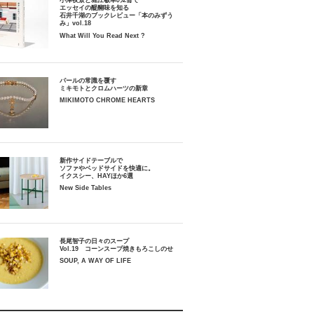
小津夜景と堀江敏幸の2冊で
エッセイの醍醐味を知る
石井千湖のブックレビュー「本のみずう
み」vol.18
What Will You Read Next ?
パールの常識を覆す
ミキモトとクロムハーツの新章
MIKIMOTO CHROME HEARTS
新作サイドテーブルで
ソファやベッドサイドを快適に。
イクスシー、HAYほか6選
New Side Tables
長尾智子の日々のスープ
Vol.19 コーンスープ焼きもろこしのせ
SOUP, A WAY OF LIFE