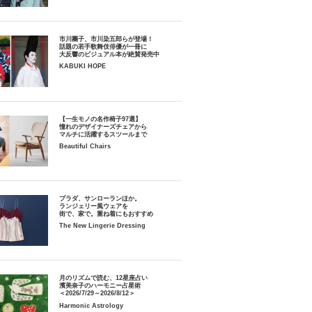
市川團子、市川染五郎らが登場！
話題の若手歌舞伎俳優が一冊に
大反響のビジュアル本が絶賛発売中
KABUKI HOPE
【一生モノの名作椅子97選】
憧れのデザイナーズチェアから
マルチに活躍するスツールまで
Beautiful Chairs
プラダ、サンローランほか。
ランジェリー風ウェアを
街で、家で。重ね着にもおすすめ
The New Lingerie Dressing
月のリズムで読む、12星座占い
濱美奈子のハーモニー占星術
＜2026/7/29～2026/8/12＞
Harmonic Astrology