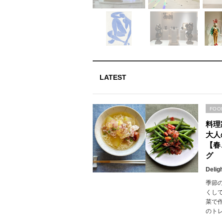
LATEST
FOO
料理
大人
【春
グ
Delig
季節
くし
菜で
のト