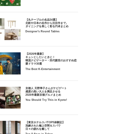
【丸テーブルの名品34選】
北欧や日本の名作から注目作まで。
ダイニングを美しく彩る円卓まとめ
Designer's Round Tables
【2026年最新】
キュンとしたいときに！
韓流ナビゲーター・田代親世のおすすめ恋
愛ドラマ30選
The Best K-Entertainment
京都人 天野準子さんがナビゲート
感度の高い大人を満足させる
2026年最新京都グルメまとめ
You Should Try This in Kyoto!
【東京ホテルスパTOP5体験記】
洗練された極上空間＆スパで
日々の疲れを癒して