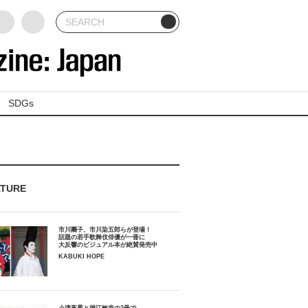
SDGs
ATURE
市川團子、市川染五郎らが登場！
話題の若手歌舞伎俳優が一冊に
大反響のビジュアル本が絶賛発売中
KABUKI HOPE