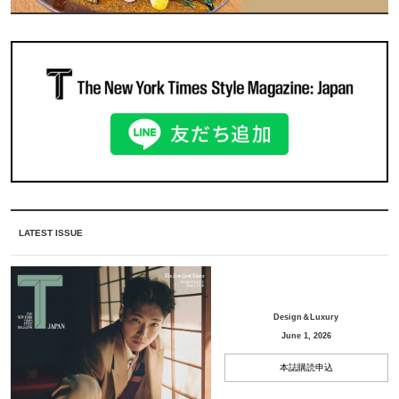
LATEST ISSUE
Design＆Luxury
June 1, 2026
本誌購読申込