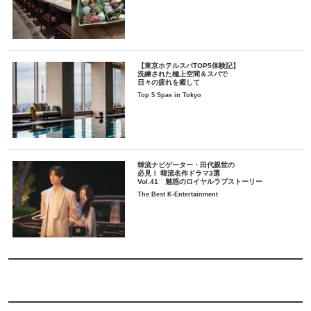
【東京ホテルスパTOP5体験記】
洗練された極上空間＆スパで
日々の疲れを癒して
Top 5 Spas in Tokyo
韓流ナビゲーター・田代親世の
必見！ 韓流名作ドラマ3選
Vol.41 魅惑のロイヤルラブストーリー
The Best K-Entertainment