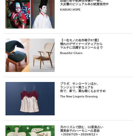
話題の若手歌舞伎俳優が一冊に
大反響のビジュアル本が絶賛発売中
KABUKI HOPE
【一生モノの名作椅子97選】
憧れのデザイナーズチェアから
マルチに活躍するスツールまで
Beautiful Chairs
プラダ、サンローランほか。
ランジェリー風ウェアを
街で、家で。重ね着にもおすすめ
The New Lingerie Dressing
月のリズムで読む、12星座占い
濱美奈子のハーモニー占星術
＜2026/7/29～2026/8/12＞