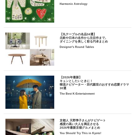
Harmonic Astrology
【丸テーブルの名品34選】
北欧や日本の名作から注目作まで。
ダイニングを美しく彩る円卓まとめ
Designer's Round Tables
【2026年最新】
キュンとしたいときに！
韓流ナビゲーター・田代親世のおすすめ恋愛ドラマ
30選
The Best K-Entertainment
京都人 天野準子さんがナビゲート
感度の高い大人を満足させる
2026年最新京都グルメまとめ
You Should Try This in Kyoto!