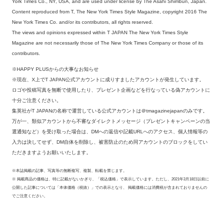
York Times Co., NY, USA, and are used under license by The Asahi Shimbun, Japan.
Content reproduced from T, The New York Times Style Magazine, copyright 2016 The
New York Times Co. and/or its contributors, all rights reserved.
The views and opinions expressed within T JAPAN The New York Times Style
Magazine are not necessarily those of The New York Times Company or those of its
contributors.
※HAPPY PLUSからの大事なお知らせ
※現在、X上でT JAPAN公式アカウントに成りすましたアカウントが発生しています。
ロゴや投稿写真を無断で使用したり、プレゼント企画などを行なっている偽アカウントに
十分ご注意ください。
集英社がT JAPANの名称で運営している公式アカウントは＠tmagazinejapanのみです。
万が一、類似アカウントから不審なダイレクトメッセージ（プレゼントキャンペーンの当
選通知など）を受け取った場合は、DMへの返信や記載URLへのアクセス、個人情報等の
入力は決してせず、DM自体を削除し、被害防止のため同アカウントのブロックをしてい
ただきますようお願いいたします。
※本誌掲載の記事、写真等の無断複写、複製、転載を禁じます。
※ 掲載商品の価格は、特に記載がないかぎり、「税込価格」で表示しています。ただし、2021年3月18日以前に
公開した記事については「本体価格（税抜）」での表示となり、 掲載価格には消費税が含まれておりませんの
でご注意ください。