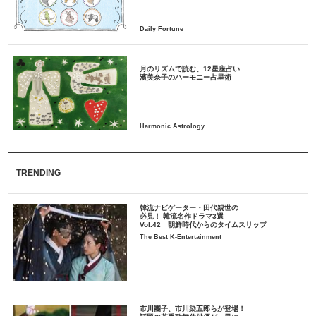
月のリズムで読む、12星座占い
TRENDING
韓流ナビゲーター・田代親世の
必見！ 韓流名作ドラマ3選
Vol.42 朝鮮時代からのタイムスリップ
The Best K-Entertainment
市川團子、市川染五郎らが登場！