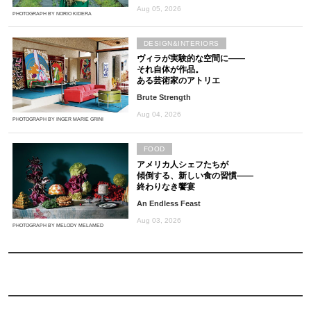
Aug 05, 2026
PHOTOGRAPH BY NORIO KIDERA
DESIGN&INTERIORS
ヴィラが実験的な空間に――
それ自体が作品。
ある芸術家のアトリエ
Brute Strength
Aug 04, 2026
PHOTOGRAPH BY INGER MARIE GRINI
FOOD
アメリカ人シェフたちが
傾倒する、新しい食の習慣――
終わりなき饗宴
An Endless Feast
Aug 03, 2026
PHOTOGRAPH BY MELODY MELAMED