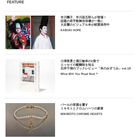
FEATURE
市川團子、市川染五郎らが登場！
話題の若手歌舞伎俳優が一冊に
大反響のビジュアル本が絶賛発売中
KABUKI HOPE
小津夜景と堀江敏幸の2冊で
エッセイの醍醐味を知る
石井千湖のブックレビュー「本のみずうみ」vol.18
What Will You Read Next ?
パールの常識を覆す
ミキモトとクロムハーツの新章
MIKIMOTO CHROME HEARTS