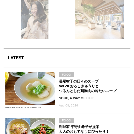
LATEST
FOOD
長尾智子の日々のスープ
Vol.20 おろしきゅうりと
つるんとした鶏胸肉の冷たいスープ
SOUP, A WAY OF LIFE
Aug 08, 2026
PHOTOGRAPH BY TAKAKO HIROSE
FOOD
料理家 平野由希子が提案
大人のおもてなしにぴったり！