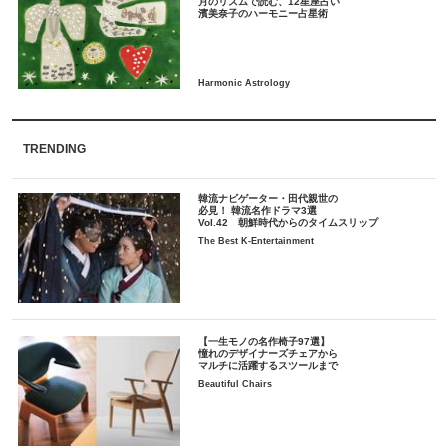
月のリズムで読む、12星座占い
TRENDING
韓流ナビゲーター・田代親世の
必見！ 韓流名作ドラマ3選
Vol.42 朝鮮時代からのタイムスリップ
The Best K-Entertainment
【一生モノの名作椅子97選】
憧れのデザイナーズチェアから
マルチに活躍するスツールまで
Beautiful Chairs