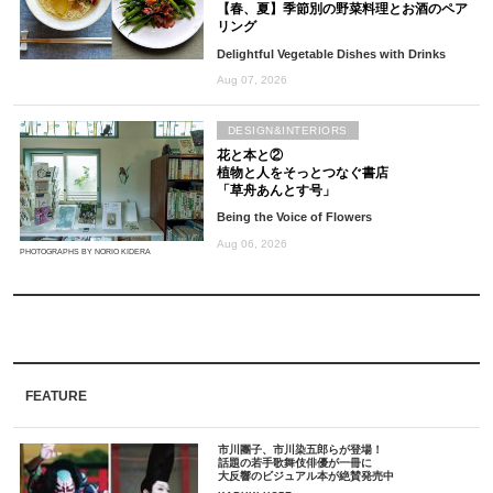
【春、夏】季節別の野菜料理とお酒のペア
リング
Delightful Vegetable Dishes with Drinks
Aug 07, 2026
DESIGN&INTERIORS
花と本と②
植物と人をそっとつなぐ書店
「草舟あんとす号」
Being the Voice of Flowers
Aug 06, 2026
PHOTOGRAPHS BY NORIO KIDERA
FEATURE
市川團子、市川染五郎らが登場！
話題の若手歌舞伎俳優が一冊に
大反響のビジュアル本が絶賛発売中