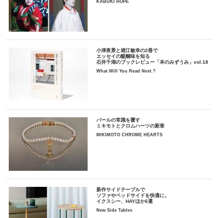
KABUKI HOPE
小津夜景と堀江敏幸の2冊で
エッセイの醍醐味を知る
石井千湖のブックレビュー「本のみずうみ」vol.18
What Will You Read Next ?
パールの常識を覆す
ミキモトとクロムハーツの新章
MIKIMOTO CHROME HEARTS
新作サイドテーブルで
ソファやベッドサイドを快適に。
イクスシー、HAYほか6選
New Side Tables