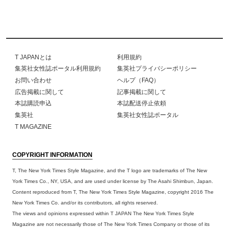
T JAPANとは
利用規約
集英社女性誌ポータル利用規約
集英社プライバシーポリシー
お問い合わせ
ヘルプ（FAQ）
広告掲載に関して
記事掲載に関して
本誌購読申込
本誌配送停止依頼
集英社
集英社女性誌ポータル
T MAGAZINE
COPYRIGHT INFORMATION
T, The New York Times Style Magazine, and the T logo are trademarks of The New
York Times Co., NY, USA, and are used under license by The Asahi Shimbun, Japan.
Content reproduced from T, The New York Times Style Magazine, copyright 2016 The
New York Times Co. and/or its contributors, all rights reserved.
The views and opinions expressed within T JAPAN The New York Times Style
Magazine are not necessarily those of The New York Times Company or those of its