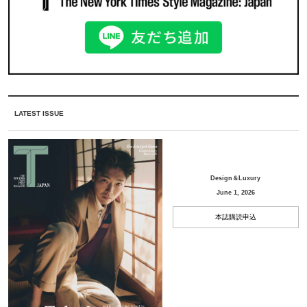
LATEST ISSUE
Design＆Luxury
June 1, 2026
本誌購読申込