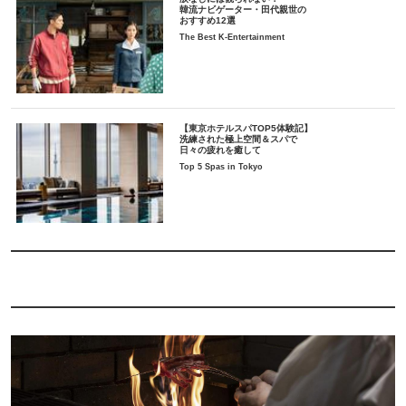
韓流ナビゲーター・田代親世の
おすすめ12選
The Best K-Entertainment
【東京ホテルスパTOP5体験記】
洗練された極上空間＆スパで
日々の疲れを癒して
Top 5 Spas in Tokyo