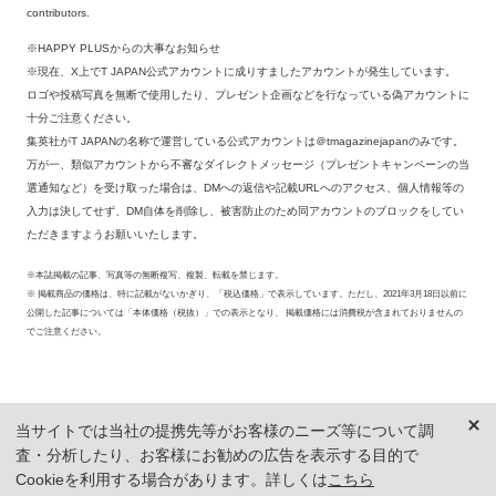
contributors.
※HAPPY PLUSからの大事なお知らせ
※現在、X上でT JAPAN公式アカウントに成りすましたアカウントが発生しています。
ロゴや投稿写真を無断で使用したり、プレゼント企画などを行なっている偽アカウントに
十分ご注意ください。
集英社がT JAPANの名称で運営している公式アカウントは＠tmagazinejapanのみです。
万が一、類似アカウントから不審なダイレクトメッセージ（プレゼントキャンペーンの当
選通知など）を受け取った場合は、DMへの返信や記載URLへのアクセス、個人情報等の
入力は決してせず、DM自体を削除し、被害防止のため同アカウントのブロックをしてい
ただきますようお願いいたします。
※本誌掲載の記事、写真等の無断複写、複製、転載を禁じます。
※ 掲載商品の価格は、特に記載がないかぎり、「税込価格」で表示しています。ただし、2021年3月18日以前に
公開した記事については「本体価格（税抜）」での表示となり、 掲載価格には消費税が含まれておりませんの
でご注意ください。
当サイトでは当社の提携先等がお客様のニーズ等について調
査・分析したり、お客様にお勧めの広告を表示する目的で
Cookieを利用する場合があります。詳しくは
こちら