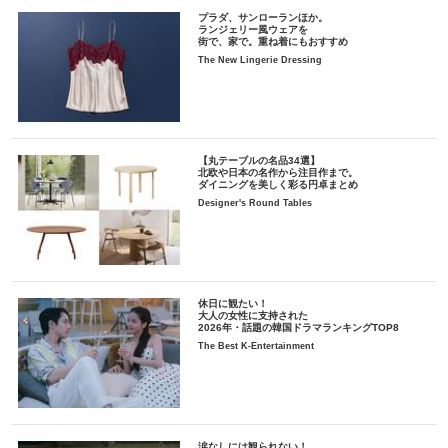
プラダ、サンローランほか。
ランジェリー風ウェアを
街で、家で。重ね着にもおすすめ
The New Lingerie Dressing
【丸テーブルの名品34選】
北欧や日本の名作から注目作まで。
ダイニングを美しく彩る円卓まとめ
Designer's Round Tables
休日に観たい！
大人の女性に支持された
2026年・話題の韓国ドラマランキングTOP8
The Best K-Entertainment
涙なしには観られない！