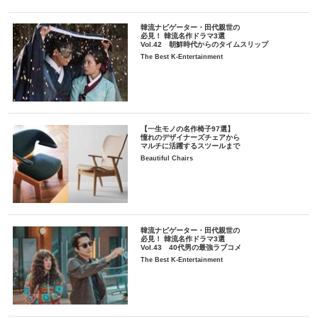
韓流ナビゲーター・田代親世の
必見！ 韓流名作ドラマ3選
Vol.42 朝鮮時代からのタイムスリップ
The Best K-Entertainment
【一生モノの名作椅子97選】
憧れのデザイナーズチェアから
マルチに活躍するスツールまで
Beautiful Chairs
韓流ナビゲーター・田代親世の
必見！ 韓流名作ドラマ3選
Vol.43 40代男の最強ラブコメ
The Best K-Entertainment