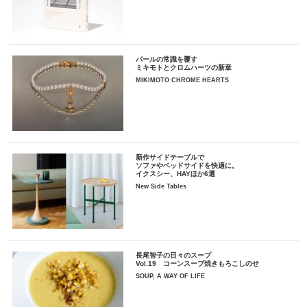
パールの常識を覆す
ミキモトとクロムハーツの新章
MIKIMOTO CHROME HEARTS
新作サイドテーブルで
ソファやベッドサイドを快適に。
イクスシー、HAYほか6選
New Side Tables
長尾智子の日々のスープ
Vol.19 コーンスープ焼きもろこしのせ
SOUP, A WAY OF LIFE