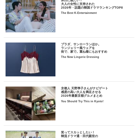
休日に観たい！
大人の女性に支持された
2026年・話題の韓国ドラマランキングTOP8
The Best K-Entertainment
プラダ、サンローランほか。
ランジェリー風ウェアを
街で、家で。重ね着にもおすすめ
The New Lingerie Dressing
京都人 天野準子さんがナビゲート
感度の高い大人を満足させる
2026年最新京都グルメまとめ
You Should Try This in Kyoto!
笑ってスカッとしたい！
韓流ドラマ通・田代親世の