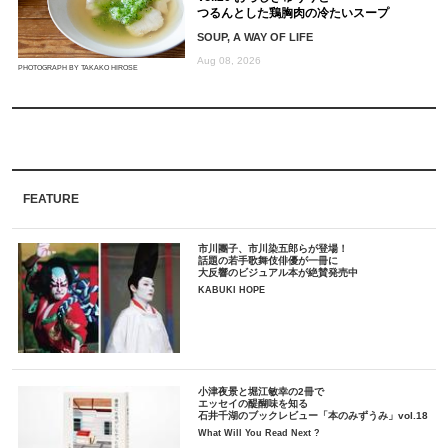
つるんとした鶏胸肉の冷たいスープ
SOUP, A WAY OF LIFE
Aug 08, 2026
PHOTOGRAPH BY TAKAKO HIROSE
FEATURE
市川團子、市川染五郎らが登場！
話題の若手歌舞伎俳優が一冊に
大反響のビジュアル本が絶賛発売中
KABUKI HOPE
小津夜景と堀江敏幸の2冊で
エッセイの醍醐味を知る
石井千湖のブックレビュー「本のみずうみ」vol.18
What Will You Read Next ?