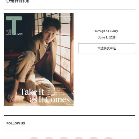
LATEST ISSUE
Design＆Luxury
June 1, 2026
本誌購読申込
FOLLOW US