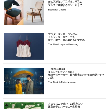
憧れのデザイナーズチェアから
マルチに活躍するスツールまで
Beautiful Chairs
プラダ、サンローランほか。
ランジェリー風ウェアを
街で、家で。重ね着にもおすすめ
The New Lingerie Dressing
【2026年最新】
キュンとしたいときに！
韓流ナビゲーター・田代親世のおすすめ恋愛ドラマ
30選
The Best K-Entertainment
月のリズムで読む、12星座占い
濱美奈子のハーモニー占星術