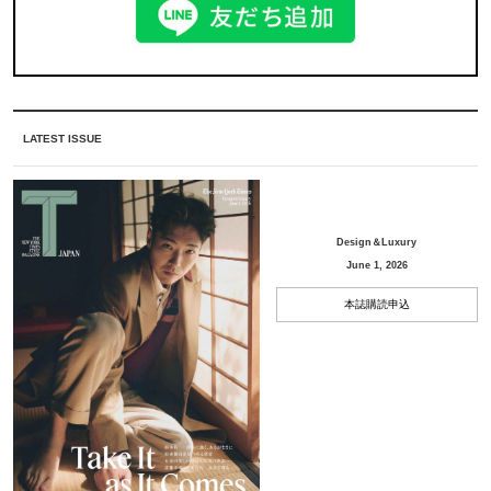
LATEST ISSUE
Design＆Luxury
June 1, 2026
本誌購読申込