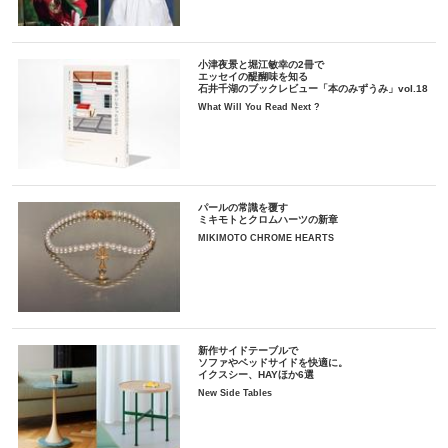
小津夜景と堀江敏幸の2冊で
エッセイの醍醐味を知る
石井千湖のブックレビュー「本のみずうみ」vol.18
What Will You Read Next ?
パールの常識を覆す
ミキモトとクロムハーツの新章
MIKIMOTO CHROME HEARTS
新作サイドテーブルで
ソファやベッドサイドを快適に。
イクスシー、HAYほか6選
New Side Tables