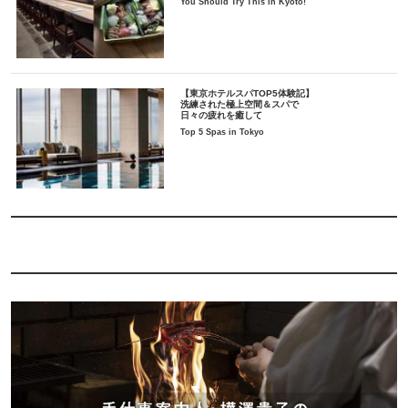
You Should Try This in Kyoto!
【東京ホテルスパTOP5体験記】
洗練された極上空間＆スパで
日々の疲れを癒して
Top 5 Spas in Tokyo