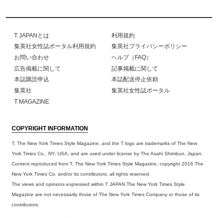
T JAPANとは
利用規約
集英社女性誌ポータル利用規約
集英社プライバシーポリシー
お問い合わせ
ヘルプ（FAQ）
広告掲載に関して
記事掲載に関して
本誌購読申込
本誌配送停止依頼
集英社
集英社女性誌ポータル
T MAGAZINE
COPYRIGHT INFORMATION
T, The New York Times Style Magazine, and the T logo are trademarks of The New
York Times Co., NY, USA, and are used under license by The Asahi Shimbun, Japan.
Content reproduced from T, The New York Times Style Magazine, copyright 2016 The
New York Times Co. and/or its contributors, all rights reserved.
The views and opinions expressed within T JAPAN The New York Times Style
Magazine are not necessarily those of The New York Times Company or those of its
contributors.