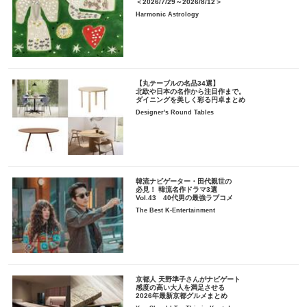
＜2026/7/29～2026/8/12＞
Harmonic Astrology
【丸テーブルの名品34選】
北欧や日本の名作から注目作まで。
ダイニングを美しく彩る円卓まとめ
Designer's Round Tables
韓流ナビゲーター・田代親世の
必見！ 韓流名作ドラマ3選
Vol.43 40代男の最強ラブコメ
The Best K-Entertainment
京都人 天野準子さんがナビゲート
感度の高い大人を満足させる
2026年最新京都グルメまとめ