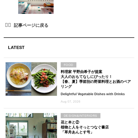
LATEST
FOOD
料理家 平野由希子が提案
大人のおもてなしにぴったり！
【春、夏】季節別の野菜料理とお酒のペア
リング
Delightful Vegetable Dishes with Drinks
Aug 07, 2026
DESIGN&INTERIORS
花と本と②
植物と人をそっとつなぐ書店
「草舟あんとす号」