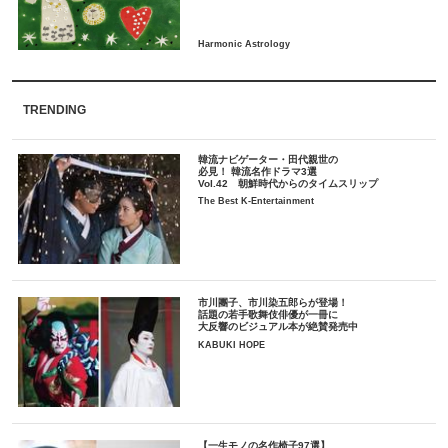
TRENDING
韓流ナビゲーター・田代親世の
必見！ 韓流名作ドラマ3選
Vol.42 朝鮮時代からのタイムスリップ
The Best K-Entertainment
市川團子、市川染五郎らが登場！
話題の若手歌舞伎俳優が一冊に
大反響のビジュアル本が絶賛発売中
KABUKI HOPE
【一生モノの名作椅子97選】