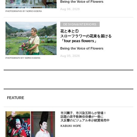
Being the Voice of Flowers
Aug 06, 2026
PHOTOGRAPHS BY NORIO KIDERA
DESIGN&INTERIORS
花と本と①
スローフラワーの花束を届ける
「four peas flowers」
Being the Voice of Flowers
Aug 05, 2026
PHOTOGRAPH BY NORIO KIDERA
FEATURE
市川團子、市川染五郎らが登場！
話題の若手歌舞伎俳優が一冊に
大反響のビジュアル本が絶賛発売中
KABUKI HOPE