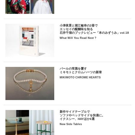
小津夜景と堀江敏幸の2冊で
エッセイの醍醐味を知る
石井千湖のブックレビュー「本のみずうみ」vol.18
What Will You Read Next ?
パールの常識を覆す
ミキモトとクロムハーツの新章
MIKIMOTO CHROME HEARTS
新作サイドテーブルで
ソファやベッドサイドを快適に。
イクスシー、HAYほか6選
New Side Tables