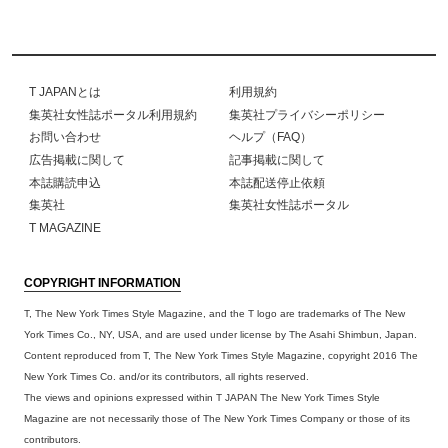
T JAPANとは
利用規約
集英社女性誌ポータル利用規約
集英社プライバシーポリシー
お問い合わせ
ヘルプ（FAQ）
広告掲載に関して
記事掲載に関して
本誌購読申込
本誌配送停止依頼
集英社
集英社女性誌ポータル
T MAGAZINE
COPYRIGHT INFORMATION
T, The New York Times Style Magazine, and the T logo are trademarks of The New
York Times Co., NY, USA, and are used under license by The Asahi Shimbun, Japan.
Content reproduced from T, The New York Times Style Magazine, copyright 2016 The
New York Times Co. and/or its contributors, all rights reserved.
The views and opinions expressed within T JAPAN The New York Times Style
Magazine are not necessarily those of The New York Times Company or those of its
contributors.