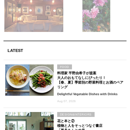
LATEST
FOOD
料理家 平野由希子が提案
大人のおもてなしにぴったり！
【春、夏】季節別の野菜料理とお酒のペア
リング
Delightful Vegetable Dishes with Drinks
Aug 07, 2026
DESIGN&INTERIORS
花と本と②
植物と人をそっとつなぐ書店