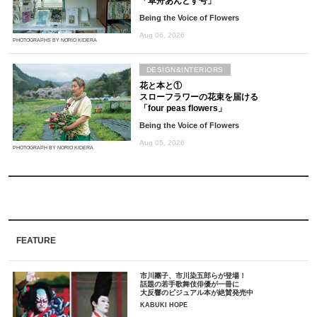
「草舟あんとす号」
Being the Voice of Flowers
Aug 06, 2026
PHOTOGRAPHS BY NORIO KIDERA
DESIGN&INTERIORS
花と本と①
スローフラワーの花束を届ける
「four peas flowers」
Being the Voice of Flowers
Aug 05, 2026
PHOTOGRAPH BY NORIO KIDERA
FEATURE
市川團子、市川染五郎らが登場！
話題の若手歌舞伎俳優が一冊に
大反響のビジュアル本が絶賛発売中
KABUKI HOPE