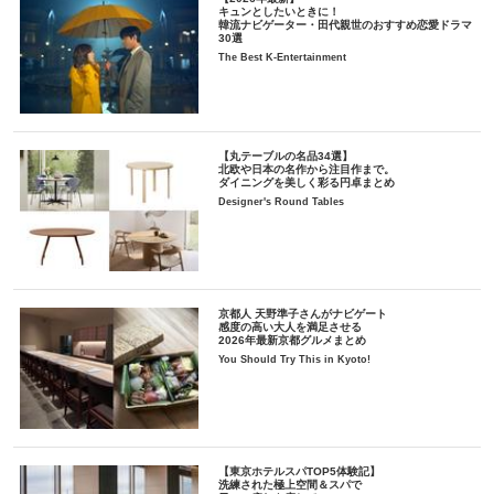
キュンとしたいときに！
韓流ナビゲーター・田代親世のおすすめ恋愛ドラマ
30選
The Best K-Entertainment
【丸テーブルの名品34選】
北欧や日本の名作から注目作まで。
ダイニングを美しく彩る円卓まとめ
Designer's Round Tables
京都人 天野準子さんがナビゲート
感度の高い大人を満足させる
2026年最新京都グルメまとめ
You Should Try This in Kyoto!
【東京ホテルスパTOP5体験記】
洗練された極上空間＆スパで