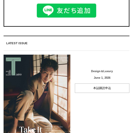
LATEST ISSUE
Design＆Luxury
June 1, 2026
本誌購読申込