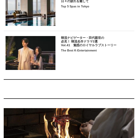
日々の疲れを癒して
Top 5 Spas in Tokyo
韓流ナビゲーター・田代親世の
必見！ 韓流名作ドラマ3選
Vol.41 魅惑のロイヤルラブストーリー
The Best K-Entertainment