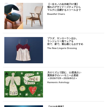
【一生モノの名作椅子97選】
憧れのデザイナーズチェアから
マルチに活躍するスツールまで
Beautiful Chairs
プラダ、サンローランほか。
ランジェリー風ウェアを
街で、家で。重ね着にもおすすめ
The New Lingerie Dressing
月のリズムで読む、12星座占い
濱美奈子のハーモニー占星術
＜2026/7/29～2026/8/12＞
Harmonic Astrology
【2026年最新】