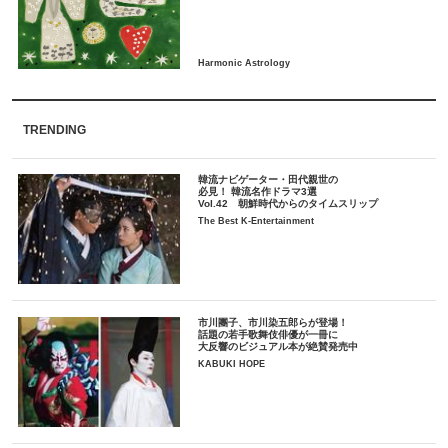
TRENDING
韓流ナビゲーター・田代親世の
必見！ 韓流名作ドラマ3選
Vol.42 朝鮮時代からのタイムスリップ
The Best K-Entertainment
市川團子、市川染五郎らが登場！
話題の若手歌舞伎俳優が一冊に
大反響のビジュアル本が絶賛発売中
KABUKI HOPE