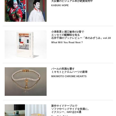
大反響のビジュアル本が絶賛発売中
KABUKI HOPE
小津夜景と堀江敏幸の2冊で
エッセイの醍醐味を知る
石井千湖のブックレビュー「本のみずうみ」vol.18
What Will You Read Next ?
パールの常識を覆す
ミキモトとクロムハーツの新章
MIKIMOTO CHROME HEARTS
新作サイドテーブルで
ソファやベッドサイドを快適に。
イクスシー、HAYほか6選