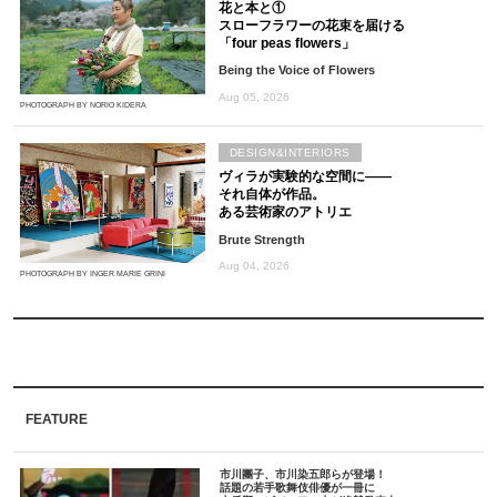
花と本と①
スローフラワーの花束を届ける
「four peas flowers」
Being the Voice of Flowers
Aug 05, 2026
PHOTOGRAPH BY NORIO KIDERA
DESIGN&INTERIORS
ヴィラが実験的な空間に――
それ自体が作品。
ある芸術家のアトリエ
Brute Strength
Aug 04, 2026
PHOTOGRAPH BY INGER MARIE GRINI
FEATURE
市川團子、市川染五郎らが登場！
話題の若手歌舞伎俳優が一冊に