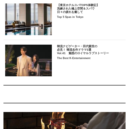
【東京ホテルスパTOP5体験記】
洗練された極上空間＆スパで
日々の疲れを癒して
Top 5 Spas in Tokyo
韓流ナビゲーター・田代親世の
必見！ 韓流名作ドラマ3選
Vol.41 魅惑のロイヤルラブストーリー
The Best K-Entertainment