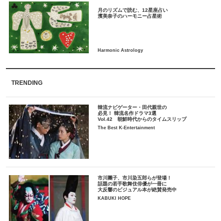
月のリズムで読む、12星座占い
TRENDING
韓流ナビゲーター・田代親世の
必見！ 韓流名作ドラマ3選
Vol.42 朝鮮時代からのタイムスリップ
The Best K-Entertainment
市川團子、市川染五郎らが登場！
話題の若手歌舞伎俳優が一冊に
大反響のビジュアル本が絶賛発売中
KABUKI HOPE