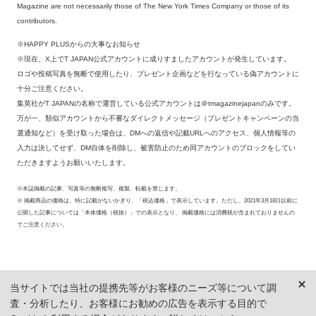
Magazine are not necessarily those of The New York Times Company or those of its
contributors.
※HAPPY PLUSからの大事なお知らせ
※現在、X上でT JAPAN公式アカウントに成りすましたアカウントが発生しています。
ロゴや投稿写真を無断で使用したり、プレゼント企画などを行なっている偽アカウントに
十分ご注意ください。
集英社がT JAPANの名称で運営している公式アカウントは＠tmagazinejapanのみです。
万が一、類似アカウントから不審なダイレクトメッセージ（プレゼントキャンペーンの当
選通知など）を受け取った場合は、DMへの返信や記載URLへのアクセス、個人情報等の
入力は決してせず、DM自体を削除し、被害防止のため同アカウントのブロックをしてい
ただきますようお願いいたします。
※本誌掲載の記事、写真等の無断複写、複製、転載を禁じます。
※ 掲載商品の価格は、特に記載がないかぎり、「税込価格」で表示しています。ただし、2021年3月18日以前に
公開した記事については「本体価格（税抜）」での表示となり、 掲載価格には消費税が含まれておりませんの
でご注意ください。
当サイトでは当社の提携先等がお客様のニーズ等について調
査・分析したり、お客様にお勧めの広告を表示する目的で