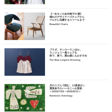
【一生モノの名作椅子97選】
憧れのデザイナーズチェアから
マルチに活躍するスツールまで
Beautiful Chairs
プラダ、サンローランほか。
ランジェリー風ウェアを
街で、家で。重ね着にもおすすめ
The New Lingerie Dressing
月のリズムで読む、12星座占い
濱美奈子のハーモニー占星術
＜2026/7/29～2026/8/12＞
Harmonic Astrology