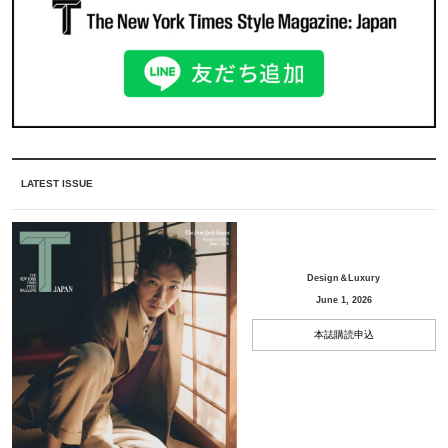
LATEST ISSUE
Design＆Luxury
June 1, 2026
本誌購読申込