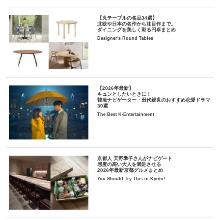
【丸テーブルの名品34選】
北欧や日本の名作から注目作まで。
ダイニングを美しく彩る円卓まとめ
Designer's Round Tables
【2026年最新】
キュンとしたいときに！
韓流ナビゲーター・田代親世のおすすめ恋愛ドラマ
30選
The Best K-Entertainment
京都人 天野準子さんがナビゲート
感度の高い大人を満足させる
2026年最新京都グルメまとめ
You Should Try This in Kyoto!