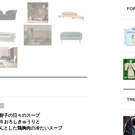
FO
TR
D
智子の日々のスープ
l.20 おろしきゅうりと
んとした鶏胸肉の冷たいスープ