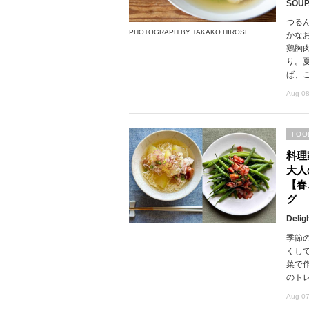
SOUP,
つる
PHOTOGRAPH BY TAKAKO HIROSE
かな
鶏胸
り。
ば、
Aug 08
FOO
料理
大人
【春
グ
Delig
季節
くし
菜で
のト
Aug 07