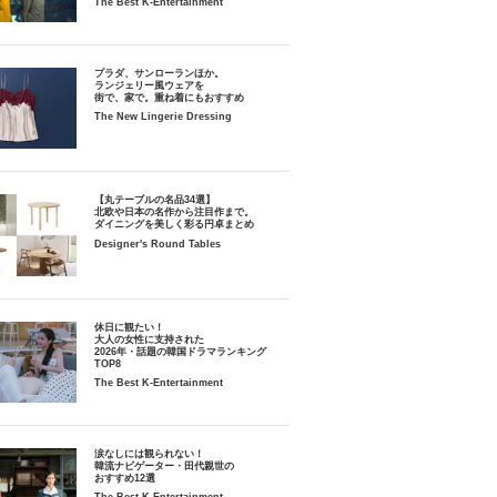
The Best K-Entertainment
プラダ、サンローランほか。
ランジェリー風ウェアを
街で、家で。重ね着にもおすすめ
The New Lingerie Dressing
【丸テーブルの名品34選】
北欧や日本の名作から注目作まで。
ダイニングを美しく彩る円卓まとめ
Designer's Round Tables
休日に観たい！
大人の女性に支持された
2026年・話題の韓国ドラマランキング
TOP8
The Best K-Entertainment
涙なしには観られない！
韓流ナビゲーター・田代親世の
おすすめ12選