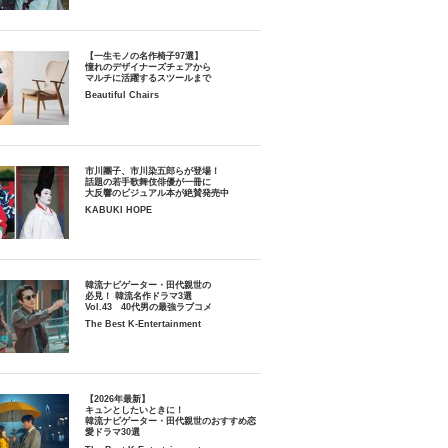
【一生モノの名作椅子97選】
憧れのデザイナーズチェアから
マルチに活躍するスツールまで
Beautiful Chairs
市川團子、市川染五郎らが登場！
話題の若手歌舞伎俳優が一冊に
大反響のビジュアル本が絶賛発売中
KABUKI HOPE
韓流ナビゲーター・田代親世の
必見！ 韓流名作ドラマ3選
Vol.43 40代男の最強ラブコメ
The Best K-Entertainment
【2026年最新】
キュンとしたいときに！
韓流ナビゲーター・田代親世のおすすめ恋
愛ドラマ30選