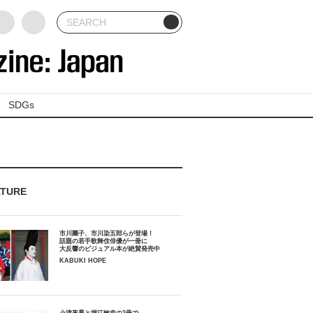
SDGs
ATURE
市川團子、市川染五郎らが登場！
話題の若手歌舞伎俳優が一冊に
大反響のビジュアル本が絶賛発売中
KABUKI HOPE