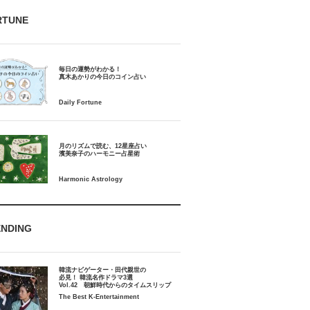
RTUNE
毎日の運勢がわかる！
月のリズムで読む、12星座占い
ENDING
韓流ナビゲーター・田代親世の
必見！ 韓流名作ドラマ3選
Vol.42 朝鮮時代からのタイムスリップ
The Best K-Entertainment