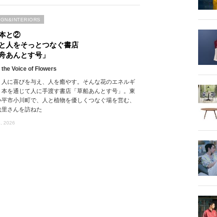
IGN&INTERIORS
本と②
と人をそっとつなぐ書店
舟あんとす号」
 the Voice of Flowers
、人に喜びを与え、人を癒やす。そんな花のエネルギ
、本を通じて人に手渡す書店「草船あんとす号」。東
小平市小川町で、人と植物を優しくつなぐ場を営む、
絵里さんを訪ねた
, 2026