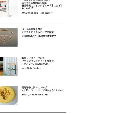
小津夜景と堀江敏幸の2冊で
エッセイの醍醐味を知る
石井千湖のブックレビュー「本のみずう
み」vol.18
What Will You Read Next ?
パールの常識を覆す
ミキモトとクロムハーツの新章
MIKIMOTO CHROME HEARTS
新作サイドテーブルで
ソファやベッドサイドを快適に。
イクスシー、HAYほか6選
New Side Tables
長尾智子の日々のスープ
Vol.19 コーンスープ焼きもろこしのせ
SOUP, A WAY OF LIFE