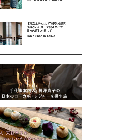
The Best K-Entertainment
【東京ホテルスパTOP5体験記】
洗練された極上空間＆スパで
日々の疲れを癒して
Top 5 Spas in Tokyo