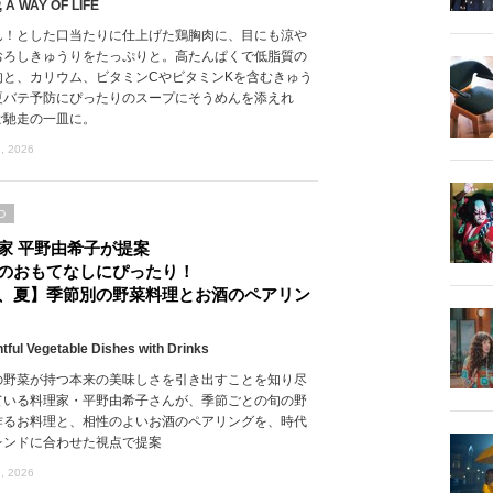
 A WAY OF LIFE
ん！とした口当たりに仕上げた鶏胸肉に、目にも涼や
おろしきゅうりをたっぷりと。高たんぱくで低脂質の
肉と、カリウム、ビタミンCやビタミンKを含むきゅう
夏バテ予防にぴったりのスープにそうめんを添えれ
ご馳走の一皿に。
, 2026
D
家 平野由希子が提案
のおもてなしにぴったり！
、夏】季節別の野菜料理とお酒のペアリン
htful Vegetable Dishes with Drinks
の野菜が持つ本来の美味しさを引き出すことを知り尽
ている料理家・平野由希子さんが、季節ごとの旬の野
作るお料理と、相性のよいお酒のペアリングを、時代
レンドに合わせた視点で提案
, 2026