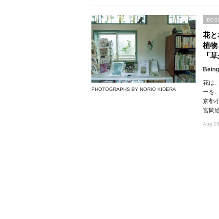
DES
花と
植物
「草
Being
花は
PHOTOGRAPHS BY NORIO KIDERA
ーを
京都
宮岡
Aug 06