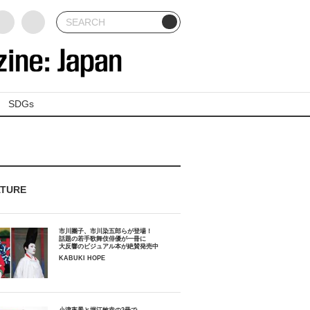
SDGs
ATURE
市川團子、市川染五郎らが登場！
話題の若手歌舞伎俳優が一冊に
大反響のビジュアル本が絶賛発売中
KABUKI HOPE