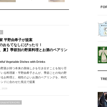
FO
D
家 平野由希子が提案
のおもてなしにぴったり！
、夏】季節別の野菜料理とお酒のペアリン
htful Vegetable Dishes with Drinks
の野菜が持つ本来の美味しさを引き出すことを知り尽
ている料理家・平野由希子さんが、季節ごとの旬の野
作るお料理と、相性のよいお酒のペアリングを、時代
TR
レンドに合わせた視点で提案
, 2026
IGN&INTERIORS