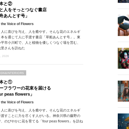
本と②
と人をそっとつなぐ書店
舟あんとす号」
 the Voice of Flowers
、人に喜びを与え、人を癒やす。そんな花のエネルギ
、本を通じて人に手渡す書店「草船あんとす号」。東
小平市小川町で、人と植物を優しくつなぐ場を営む、
絵里さんを訪ねた
, 2026
IGN&INTERIORS
本と①
ーフラワーの花束を届ける
r peas flowers」
 the Voice of Flowers
、人に喜びを与え、人を癒やす。そんな花のエネルギ
手渡すことに力を尽くす人がいる。神奈川県の藤野の
、のびやかに花を育てる「four peas flowers」を訪ね