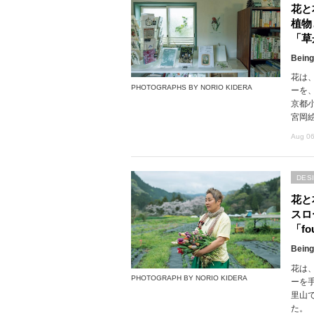
花と
植物
「草
Being
花は
PHOTOGRAPHS BY NORIO KIDERA
ーを
京都
宮岡
Aug 06
DES
花と
スロ
「fou
Being
花は
PHOTOGRAPH BY NORIO KIDERA
ーを
里山で
た。