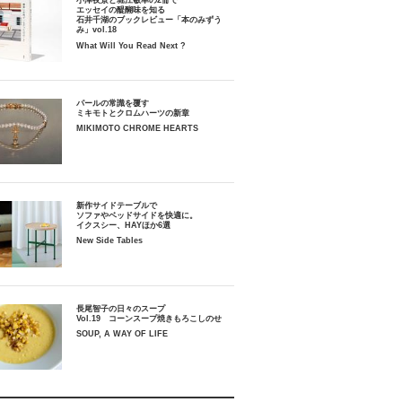
小津夜景と堀江敏幸の2冊で
エッセイの醍醐味を知る
石井千湖のブックレビュー「本のみずう
み」vol.18
What Will You Read Next ?
パールの常識を覆す
ミキモトとクロムハーツの新章
MIKIMOTO CHROME HEARTS
新作サイドテーブルで
ソファやベッドサイドを快適に。
イクスシー、HAYほか6選
New Side Tables
長尾智子の日々のスープ
Vol.19 コーンスープ焼きもろこしのせ
SOUP, A WAY OF LIFE