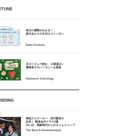
RTUNE
毎日の運勢がわかる！
月のリズムで読む、12星座占い
ENDING
韓流ナビゲーター・田代親世の
必見！ 韓流名作ドラマ3選
Vol.42 朝鮮時代からのタイムスリップ
The Best K-Entertainment