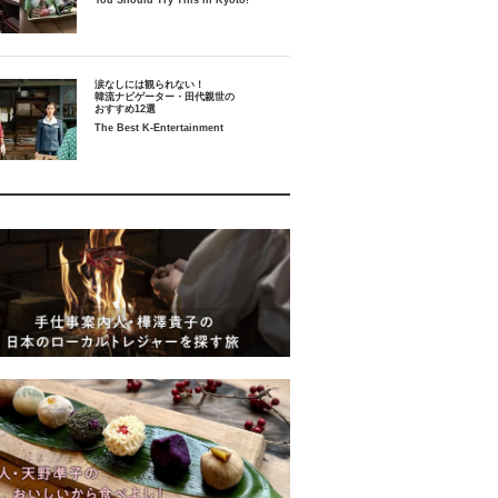
You Should Try This in Kyoto!
涙なしには観られない！
韓流ナビゲーター・田代親世の
おすすめ12選
The Best K-Entertainment