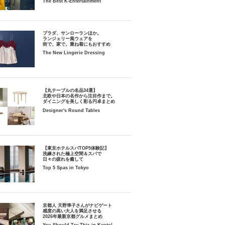
The Best K-Entertainment
プラダ、サンローランほか。
ランジェリー風ウェアを
街で、家で。重ね着にもおすすめ
The New Lingerie Dressing
【丸テーブルの名品34選】
北欧や日本の名作から注目作まで。
ダイニングを美しく彩る円卓まとめ
Designer's Round Tables
【東京ホテルスパTOP5体験記】
洗練された極上空間＆スパで
日々の疲れを癒して
Top 5 Spas in Tokyo
京都人 天野準子さんがナビゲート
感度の高い大人を満足させる
2026年最新京都グルメまとめ