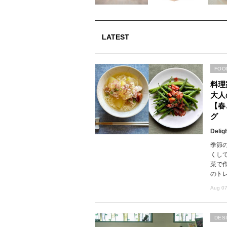
LATEST
FOO
料理
大人
【春
グ
Delig
季節
くし
菜で
のト
Aug 07
DES