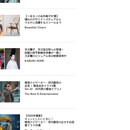
【一生モノの名作椅子97選】
憧れのデザイナーズチェアから
マルチに活躍するスツールまで
Beautiful Chairs
市川團子、市川染五郎らが登場！
話題の若手歌舞伎俳優が一冊に
大反響のビジュアル本が絶賛発売中
KABUKI HOPE
韓流ナビゲーター・田代親世の
必見！ 韓流名作ドラマ3選
Vol.43 40代男の最強ラブコメ
The Best K-Entertainment
【2026年最新】
キュンとしたいときに！
韓流ナビゲーター・田代親世のおすすめ恋
愛ドラマ30選