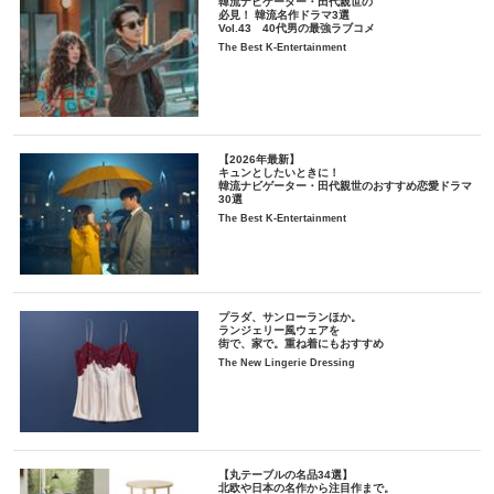
韓流ナビゲーター・田代親世の
必見！ 韓流名作ドラマ3選
Vol.43 40代男の最強ラブコメ
The Best K-Entertainment
【2026年最新】
キュンとしたいときに！
韓流ナビゲーター・田代親世のおすすめ恋愛ドラマ
30選
The Best K-Entertainment
プラダ、サンローランほか。
ランジェリー風ウェアを
街で、家で。重ね着にもおすすめ
The New Lingerie Dressing
【丸テーブルの名品34選】
北欧や日本の名作から注目作まで。