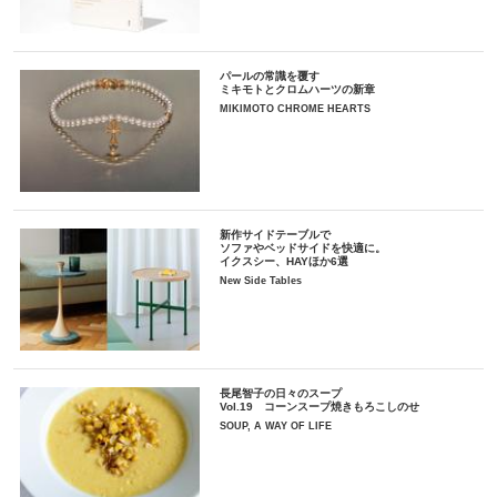
パールの常識を覆す
ミキモトとクロムハーツの新章
MIKIMOTO CHROME HEARTS
新作サイドテーブルで
ソファやベッドサイドを快適に。
イクスシー、HAYほか6選
New Side Tables
長尾智子の日々のスープ
Vol.19 コーンスープ焼きもろこしのせ
SOUP, A WAY OF LIFE