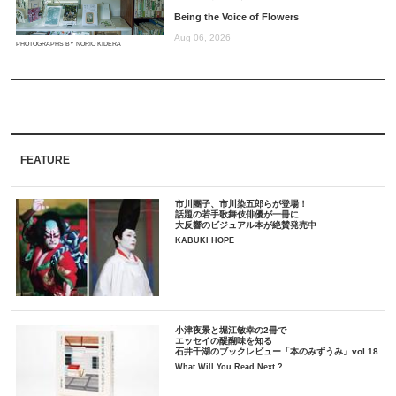
Being the Voice of Flowers
Aug 06, 2026
PHOTOGRAPHS BY NORIO KIDERA
FEATURE
市川團子、市川染五郎らが登場！
話題の若手歌舞伎俳優が一冊に
大反響のビジュアル本が絶賛発売中
KABUKI HOPE
小津夜景と堀江敏幸の2冊で
エッセイの醍醐味を知る
石井千湖のブックレビュー「本のみずうみ」vol.18
What Will You Read Next ?