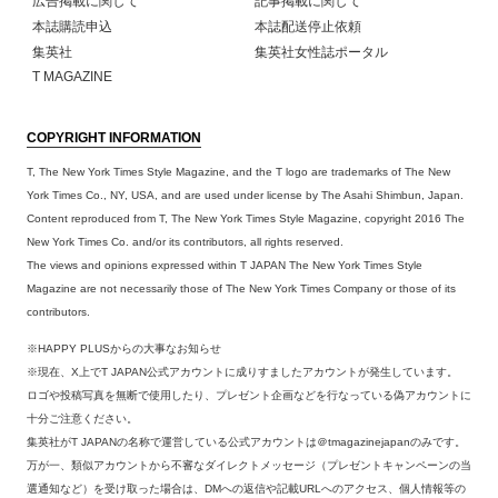
広告掲載に関して
記事掲載に関して
本誌購読申込
本誌配送停止依頼
集英社
集英社女性誌ポータル
T MAGAZINE
COPYRIGHT INFORMATION
T, The New York Times Style Magazine, and the T logo are trademarks of The New
York Times Co., NY, USA, and are used under license by The Asahi Shimbun, Japan.
Content reproduced from T, The New York Times Style Magazine, copyright 2016 The
New York Times Co. and/or its contributors, all rights reserved.
The views and opinions expressed within T JAPAN The New York Times Style
Magazine are not necessarily those of The New York Times Company or those of its
contributors.
※HAPPY PLUSからの大事なお知らせ
※現在、X上でT JAPAN公式アカウントに成りすましたアカウントが発生しています。
ロゴや投稿写真を無断で使用したり、プレゼント企画などを行なっている偽アカウントに
十分ご注意ください。
集英社がT JAPANの名称で運営している公式アカウントは＠tmagazinejapanのみです。
万が一、類似アカウントから不審なダイレクトメッセージ（プレゼントキャンペーンの当
選通知など）を受け取った場合は、DMへの返信や記載URLへのアクセス、個人情報等の