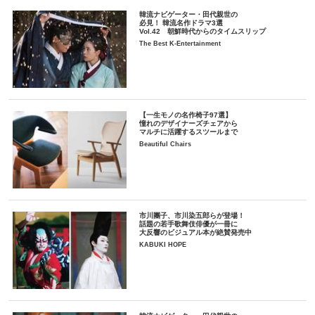
韓流ナビゲーター・田代親世の
必見！ 韓流名作ドラマ3選
Vol.42 朝鮮時代からのタイムスリップ
The Best K-Entertainment
【一生モノの名作椅子97選】
憧れのデザイナーズチェアから
マルチに活躍するスツールまで
Beautiful Chairs
市川團子、市川染五郎らが登場！
話題の若手歌舞伎俳優が一冊に
大反響のビジュアル本が絶賛発売中
KABUKI HOPE