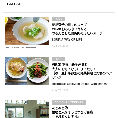
LATEST
FOOD
長尾智子の日々のスープ
Vol.20 おろしきゅうりと
つるんとした鶏胸肉の冷たいスープ
SOUP, A WAY OF LIFE
Aug 08, 2026
PHOTOGRAPH BY TAKAKO HIROSE
FOOD
料理家 平野由希子が提案
大人のおもてなしにぴったり！
【春、夏】季節別の野菜料理とお酒のペア
リング
Delightful Vegetable Dishes with Drinks
Aug 07, 2026
DESIGN&INTERIORS
花と本と②
植物と人をそっとつなぐ書店
「草舟あんとす号」