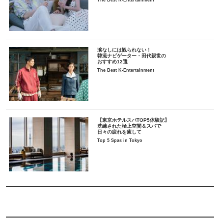
The Best K-Entertainment
涙なしには観られない！
韓流ナビゲーター・田代親世の
おすすめ12選
The Best K-Entertainment
【東京ホテルスパTOP5体験記】
洗練された極上空間＆スパで
日々の疲れを癒して
Top 5 Spas in Tokyo