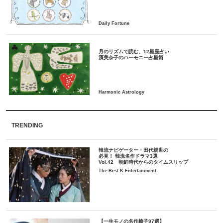
月のリズムで読む、12星座占い
TRENDING
韓流ナビゲーター・田代親世の
必見！ 韓流名作ドラマ3選
Vol.42 朝鮮時代からのタイムスリップ
The Best K-Entertainment
【一生モノの名作椅子97選】