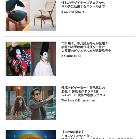
憧れのデザイナーズチェアから
マルチに活躍するスツールまで
Beautiful Chairs
市川團子、市川染五郎らが登場！
話題の若手歌舞伎俳優が一冊に
大反響のビジュアル本が絶賛発売中
KABUKI HOPE
韓流ナビゲーター・田代親世の
必見！ 韓流名作ドラマ3選
Vol.43 40代男の最強ラブコメ
The Best K-Entertainment
【2026年最新】
キュンとしたいときに！