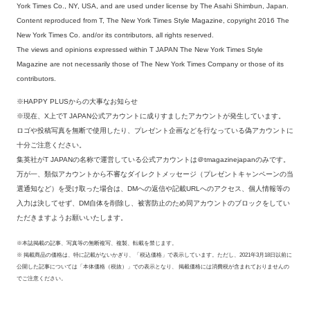
York Times Co., NY, USA, and are used under license by The Asahi Shimbun, Japan.
Content reproduced from T, The New York Times Style Magazine, copyright 2016 The
New York Times Co. and/or its contributors, all rights reserved.
The views and opinions expressed within T JAPAN The New York Times Style
Magazine are not necessarily those of The New York Times Company or those of its
contributors.
※HAPPY PLUSからの大事なお知らせ
※現在、X上でT JAPAN公式アカウントに成りすましたアカウントが発生しています。
ロゴや投稿写真を無断で使用したり、プレゼント企画などを行なっている偽アカウントに
十分ご注意ください。
集英社がT JAPANの名称で運営している公式アカウントは＠tmagazinejapanのみです。
万が一、類似アカウントから不審なダイレクトメッセージ（プレゼントキャンペーンの当
選通知など）を受け取った場合は、DMへの返信や記載URLへのアクセス、個人情報等の
入力は決してせず、DM自体を削除し、被害防止のため同アカウントのブロックをしてい
ただきますようお願いいたします。
※本誌掲載の記事、写真等の無断複写、複製、転載を禁じます。
※ 掲載商品の価格は、特に記載がないかぎり、「税込価格」で表示しています。ただし、2021年3月18日以前に
公開した記事については「本体価格（税抜）」での表示となり、 掲載価格には消費税が含まれておりませんの
でご注意ください。