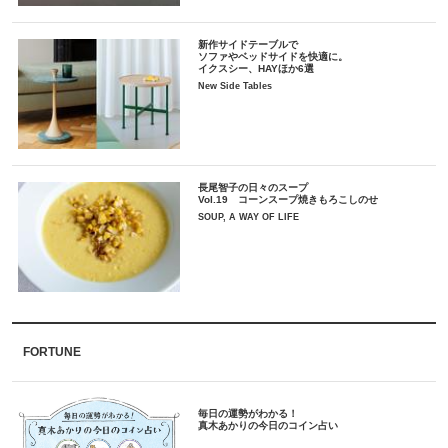
新作サイドテーブルで
ソファやベッドサイドを快適に。
イクスシー、HAYほか6選
New Side Tables
長尾智子の日々のスープ
Vol.19 コーンスープ焼きもろこしのせ
SOUP, A WAY OF LIFE
FORTUNE
毎日の運勢がわかる！