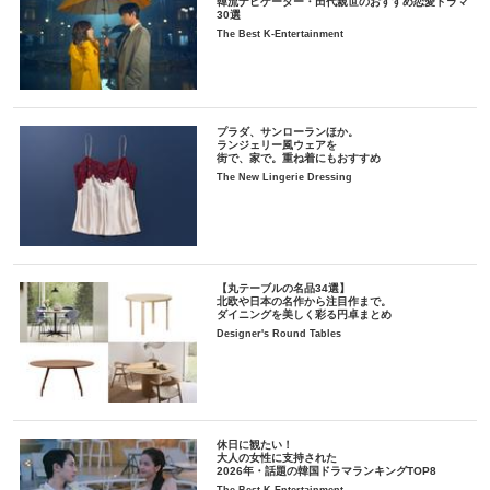
韓流ナビゲーター・田代親世のおすすめ恋愛ドラマ
30選
The Best K-Entertainment
プラダ、サンローランほか。
ランジェリー風ウェアを
街で、家で。重ね着にもおすすめ
The New Lingerie Dressing
【丸テーブルの名品34選】
北欧や日本の名作から注目作まで。
ダイニングを美しく彩る円卓まとめ
Designer's Round Tables
休日に観たい！
大人の女性に支持された
2026年・話題の韓国ドラマランキングTOP8