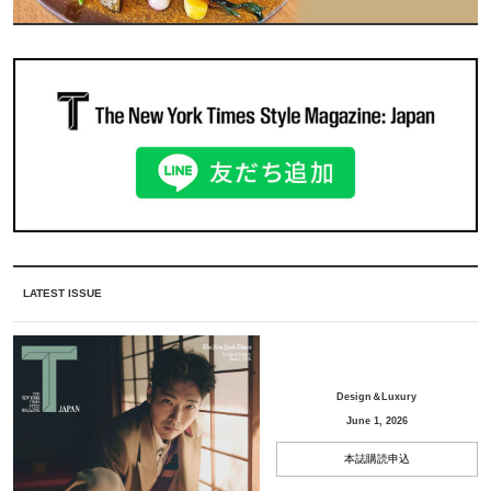
LATEST ISSUE
Design＆Luxury
June 1, 2026
本誌購読申込