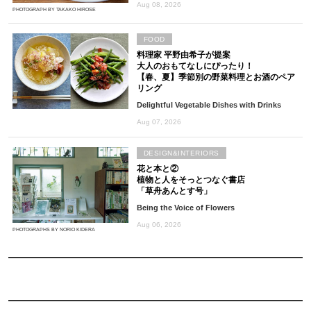
Aug 08, 2026
PHOTOGRAPH BY TAKAKO HIROSE
FOOD
料理家 平野由希子が提案
大人のおもてなしにぴったり！
【春、夏】季節別の野菜料理とお酒のペア
リング
Delightful Vegetable Dishes with Drinks
Aug 07, 2026
DESIGN&INTERIORS
花と本と②
植物と人をそっとつなぐ書店
「草舟あんとす号」
Being the Voice of Flowers
Aug 06, 2026
PHOTOGRAPHS BY NORIO KIDERA