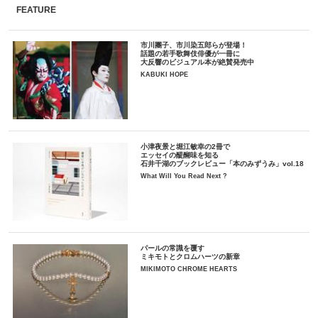
FEATURE
市川團子、市川染五郎らが登場！
話題の若手歌舞伎俳優が一冊に
大反響のビジュアル本が絶賛発売中
KABUKI HOPE
小津夜景と堀江敏幸の2冊で
エッセイの醍醐味を知る
石井千湖のブックレビュー「本のみずうみ」vol.18
What Will You Read Next ?
パールの常識を覆す
ミキモトとクロムハーツの新章
MIKIMOTO CHROME HEARTS