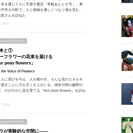
、本を通じて人に手渡す書店「草船あんとす号」。東
小平市小川町で、人と植物を優しくつなぐ場を営む、
絵里さんを訪ねた
, 2026
IGN&INTERIORS
本と①
ーフラワーの花束を届ける
r peas flowers」
 the Voice of Flowers
、人に喜びを与え、人を癒やす。そんな花のエネルギ
手渡すことに力を尽くす人がいる。神奈川県の藤野の
、のびやかに花を育てる「four peas flowers」を訪ね
, 2026
IGN&INTERIORS
ラが実験的な空間に――