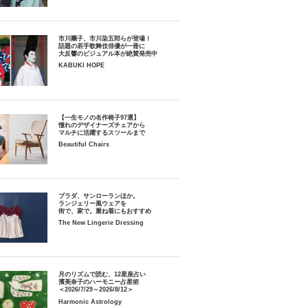
市川團子、市川染五郎らが登場！
話題の若手歌舞伎俳優が一冊に
大反響のビジュアル本が絶賛発売中
KABUKI HOPE
【一生モノの名作椅子97選】
憧れのデザイナーズチェアから
マルチに活躍するスツールまで
Beautiful Chairs
プラダ、サンローランほか。
ランジェリー風ウェアを
街で、家で。重ね着にもおすすめ
The New Lingerie Dressing
月のリズムで読む、12星座占い
濱美奈子のハーモニー占星術
＜2026/7/29～2026/8/12＞
Harmonic Astrology