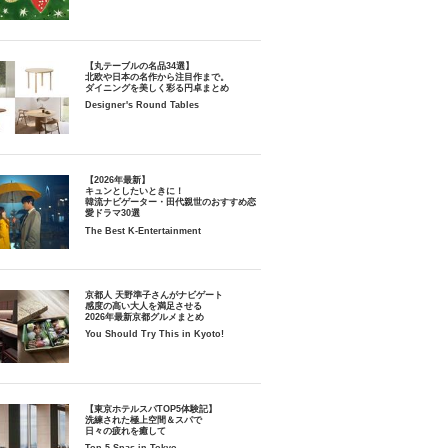
【丸テーブルの名品34選】
北欧や日本の名作から注目作まで。
ダイニングを美しく彩る円卓まとめ
Designer's Round Tables
【2026年最新】
キュンとしたいときに！
韓流ナビゲーター・田代親世のおすすめ恋
愛ドラマ30選
The Best K-Entertainment
京都人 天野準子さんがナビゲート
感度の高い大人を満足させる
2026年最新京都グルメまとめ
You Should Try This in Kyoto!
【東京ホテルスパTOP5体験記】
洗練された極上空間＆スパで
日々の疲れを癒して