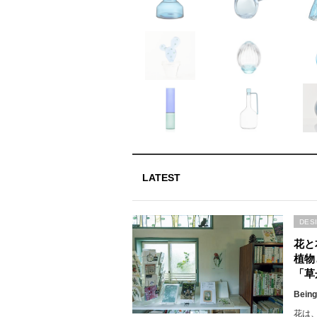
LATEST
DES
花と
植物
「草
Being
花は