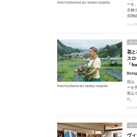
PHOTOGRAPHS BY NORIO KIDERA
ーを
京都
宮岡
Aug 06
DES
花と
スロ
「fou
Being
花は
PHOTOGRAPH BY NORIO KIDERA
ーを
里山で
た。
Aug 05
DES
ヴィ