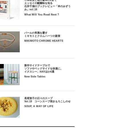
小津夜景と堀江敏幸の2冊で
エッセイの醍醐味を知る
石井千湖のブックレビュー「本のみずう
み」vol.18
What Will You Read Next ?
パールの常識を覆す
ミキモトとクロムハーツの新章
MIKIMOTO CHROME HEARTS
新作サイドテーブルで
ソファやベッドサイドを快適に。
イクスシー、HAYほか6選
New Side Tables
長尾智子の日々のスープ
Vol.19 コーンスープ焼きもろこしのせ
SOUP, A WAY OF LIFE