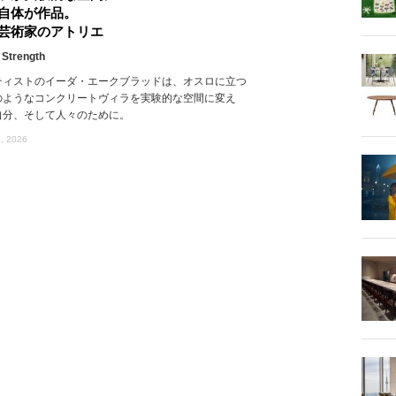
自体が作品。
芸術家のアトリエ
 Strength
ティストのイーダ・エークブラッドは、オスロに立つ
のようなコンクリートヴィラを実験的な空間に変え
自分、そして人々のために。
, 2026