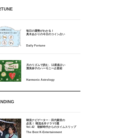
RTUNE
毎日の運勢がわかる！
月のリズムで読む、12星座占い
ENDING
韓流ナビゲーター・田代親世の
必見！ 韓流名作ドラマ3選
Vol.42 朝鮮時代からのタイムスリップ
The Best K-Entertainment