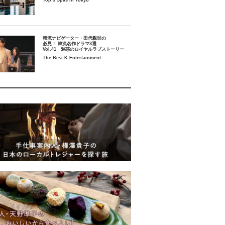
Top 5 Spas in Tokyo
韓流ナビゲーター・田代親世の
必見！ 韓流名作ドラマ3選
Vol.41 魅惑のロイヤルラブストーリー
The Best K-Entertainment