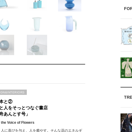
FO
IGN&INTERIORS
TR
本と②
と人をそっとつなぐ書店
舟あんとす号」
 the Voice of Flowers
、人に喜びを与え、人を癒やす。そんな花のエネルギ