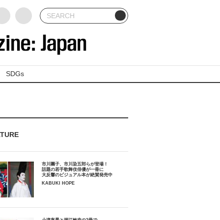
SDGs
ATURE
市川團子、市川染五郎らが登場！
話題の若手歌舞伎俳優が一冊に
大反響のビジュアル本が絶賛発売中
KABUKI HOPE