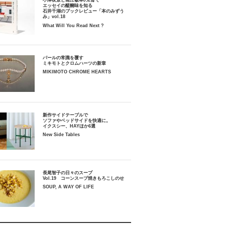
小津夜景と堀江敏幸の2冊で
エッセイの醍醐味を知る
石井千湖のブックレビュー「本のみずう
み」vol.18
What Will You Read Next ?
パールの常識を覆す
ミキモトとクロムハーツの新章
MIKIMOTO CHROME HEARTS
新作サイドテーブルで
ソファやベッドサイドを快適に。
イクスシー、HAYほか6選
New Side Tables
長尾智子の日々のスープ
Vol.19 コーンスープ焼きもろこしのせ
SOUP, A WAY OF LIFE