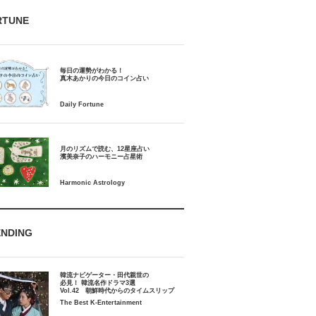
RTUNE
毎日の運勢がわかる！
月のリズムで読む、12星座占い
ENDING
韓流ナビゲーター・田代親世の
必見！ 韓流名作ドラマ3選
Vol.42 朝鮮時代からのタイムスリップ
The Best K-Entertainment