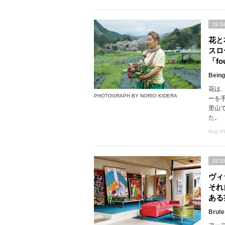
DES
花と
スロ
「fou
Being
花は
PHOTOGRAPH BY NORIO KIDERA
ーを
里山で
た。
Aug 05
DES
ヴィ
それ
ある
Brute