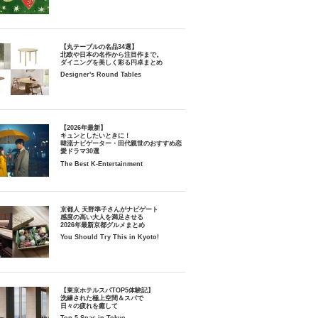
【丸テーブルの名品34選】
北欧や日本の名作から注目作まで。
ダイニングを美しく彩る円卓まとめ
Designer's Round Tables
【2026年最新】
キュンとしたいときに！
韓流ナビゲーター・田代親世のおすすめ恋
愛ドラマ30選
The Best K-Entertainment
京都人 天野準子さんがナビゲート
感度の高い大人を満足させる
2026年最新京都グルメまとめ
You Should Try This in Kyoto!
【東京ホテルスパTOP5体験記】
洗練された極上空間＆スパで
日々の疲れを癒して