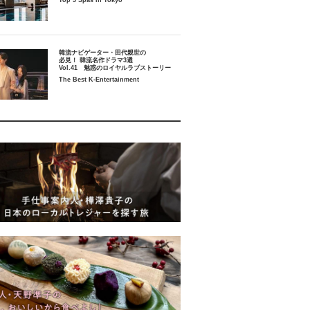
Top 5 Spas in Tokyo
韓流ナビゲーター・田代親世の
必見！ 韓流名作ドラマ3選
Vol.41 魅惑のロイヤルラブストーリー
The Best K-Entertainment