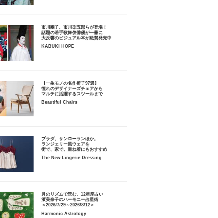
市川團子、市川染五郎らが登場！
話題の若手歌舞伎俳優が一冊に
大反響のビジュアル本が絶賛発売中
KABUKI HOPE
【一生モノの名作椅子97選】
憧れのデザイナーズチェアから
マルチに活躍するスツールまで
Beautiful Chairs
プラダ、サンローランほか。
ランジェリー風ウェアを
街で、家で。重ね着にもおすすめ
The New Lingerie Dressing
月のリズムで読む、12星座占い
濱美奈子のハーモニー占星術
＜2026/7/29～2026/8/12＞
Harmonic Astrology