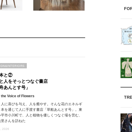
FO
IGN&INTERIORS
本と②
と人をそっとつなぐ書店
舟あんとす号」
 the Voice of Flowers
TR
、人に喜びを与え、人を癒やす。そんな花のエネルギ
、本を通じて人に手渡す書店「草船あんとす号」。東
小平市小川町で、人と植物を優しくつなぐ場を営む、
絵里さんを訪ねた
, 2026