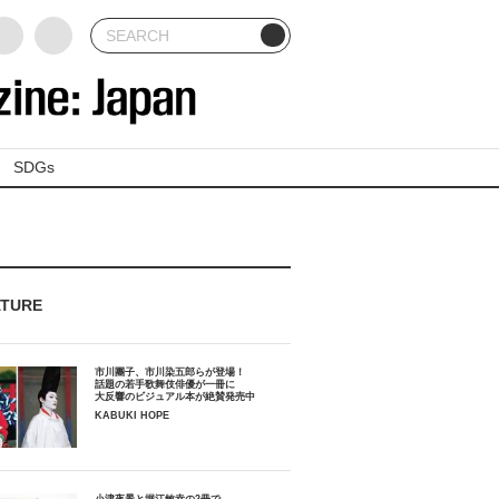
SDGs
ATURE
市川團子、市川染五郎らが登場！
話題の若手歌舞伎俳優が一冊に
大反響のビジュアル本が絶賛発売中
KABUKI HOPE