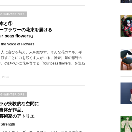
IGN&INTERIORS
本と①
ーフラワーの花束を届ける
r peas flowers」
 the Voice of Flowers
、人に喜びを与え、人を癒やす。そんな花のエネルギ
手渡すことに力を尽くす人がいる。神奈川県の藤野の
、のびやかに花を育てる「four peas flowers」を訪ね
, 2026
IGN&INTERIORS
ラが実験的な空間に――
自体が作品。
芸術家のアトリエ
 Strength