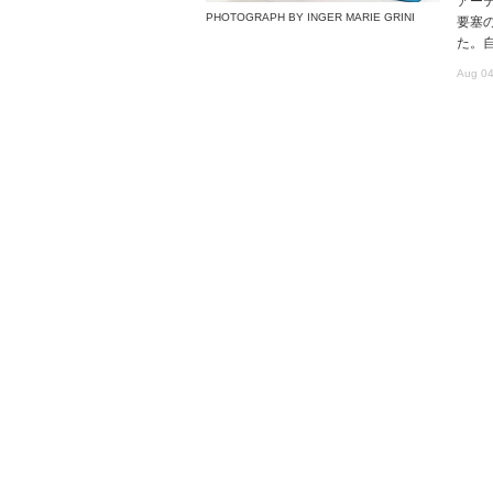
アー
PHOTOGRAPH BY INGER MARIE GRINI
要塞
た。
Aug 04