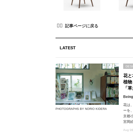
LATEST
DES
花と
植物
「草
Being
花は
PHOTOGRAPHS BY NORIO KIDERA
ーを
京都
宮岡
Aug 06