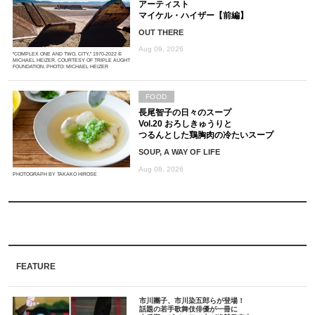
アーティスト
マイケル・ハイザー【前編】
OUT THERE
Aug 09, 2026
“COMPLEX ONE AND TWO, CITY,” 1970-2022 ©
MICHAEL HEIZER. COURTESY OF TRIPLE AUGHT
FOUNDATION. PHOTO: MICHAEL HEIZER
FOOD
長尾智子の日々のスープ
Vol.20 おろしきゅうりと
つるんとした鶏胸肉の冷たいスープ
SOUP, A WAY OF LIFE
Aug 08, 2026
PHOTOGRAPH BY TAKAKO HIROSE
FEATURE
市川團子、市川染五郎らが登場！
話題の若手歌舞伎俳優が一冊に