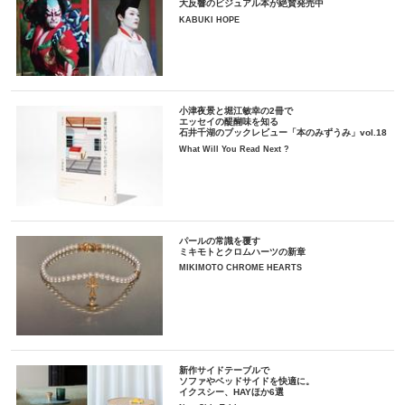
大反響のビジュアル本が絶賛発売中
KABUKI HOPE
小津夜景と堀江敏幸の2冊で
エッセイの醍醐味を知る
石井千湖のブックレビュー「本のみずうみ」vol.18
What Will You Read Next ?
パールの常識を覆す
ミキモトとクロムハーツの新章
MIKIMOTO CHROME HEARTS
新作サイドテーブルで
ソファやベッドサイドを快適に。
イクスシー、HAYほか6選