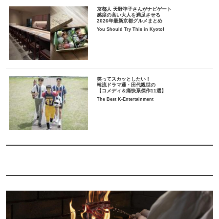
京都人 天野準子さんがナビゲート
感度の高い大人を満足させる
2026年最新京都グルメまとめ
You Should Try This in Kyoto!
笑ってスカッとしたい！
韓流ドラマ通・田代親世の
【コメディ＆痛快系傑作11選】
The Best K-Entertainment