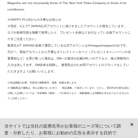
Magazine are not necessarily those of The New York Times Company or those of its
contributors.
※HAPPY PLUSからの大事なお知らせ
※現在、X上でT JAPAN公式アカウントに成りすましたアカウントが発生しています。
ロゴや投稿写真を無断で使用したり、プレゼント企画などを行なっている偽アカウントに
十分ご注意ください。
集英社がT JAPANの名称で運営している公式アカウントは＠tmagazinejapanのみです。
万が一、類似アカウントから不審なダイレクトメッセージ（プレゼントキャンペーンの当
選通知など）を受け取った場合は、DMへの返信や記載URLへのアクセス、個人情報等の
入力は決してせず、DM自体を削除し、被害防止のため同アカウントのブロックをしてい
ただきますようお願いいたします。
※本誌掲載の記事、写真等の無断複写、複製、転載を禁じます。
※ 掲載商品の価格は、特に記載がないかぎり、「税込価格」で表示しています。ただし、2021年3月18日以前に
公開した記事については「本体価格（税抜）」での表示となり、 掲載価格には消費税が含まれておりませんの
でご注意ください。
当サイトでは当社の提携先等がお客様のニーズ等について調
査・分析したり、お客様にお勧めの広告を表示する目的で