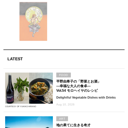
LATEST
FOOD
平野由希子の「野菜とお酒」
―幸福な大人の食卓―
Vol.54 モロヘイヤのレシピ
Delightful Vegetable Dishes with Drinks
Aug 10, 2026
COURTESY OF YUKIKO HIRANO
ART
地の果てに生きる奇才