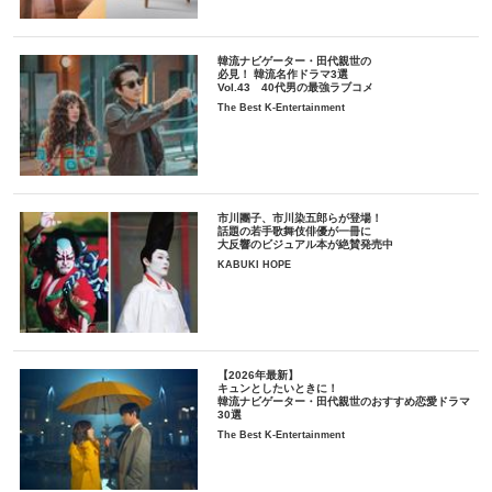
韓流ナビゲーター・田代親世の
必見！ 韓流名作ドラマ3選
Vol.43 40代男の最強ラブコメ
The Best K-Entertainment
市川團子、市川染五郎らが登場！
話題の若手歌舞伎俳優が一冊に
大反響のビジュアル本が絶賛発売中
KABUKI HOPE
【2026年最新】
キュンとしたいときに！
韓流ナビゲーター・田代親世のおすすめ恋愛ドラマ
30選
The Best K-Entertainment