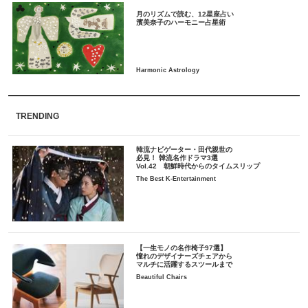
月のリズムで読む、12星座占い
TRENDING
韓流ナビゲーター・田代親世の
必見！ 韓流名作ドラマ3選
Vol.42 朝鮮時代からのタイムスリップ
The Best K-Entertainment
【一生モノの名作椅子97選】
憧れのデザイナーズチェアから
マルチに活躍するスツールまで
Beautiful Chairs