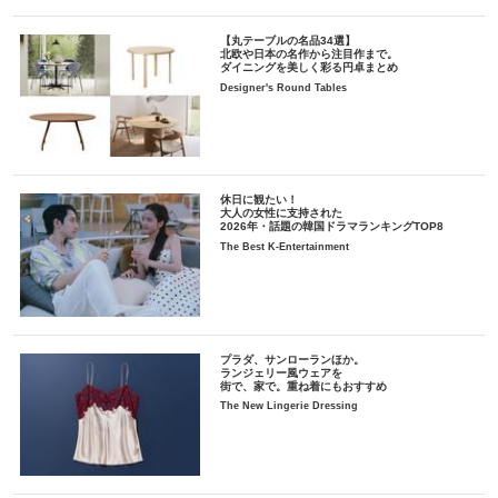
【丸テーブルの名品34選】
北欧や日本の名作から注目作まで。
ダイニングを美しく彩る円卓まとめ
Designer's Round Tables
休日に観たい！
大人の女性に支持された
2026年・話題の韓国ドラマランキングTOP8
The Best K-Entertainment
プラダ、サンローランほか。
ランジェリー風ウェアを
街で、家で。重ね着にもおすすめ
The New Lingerie Dressing