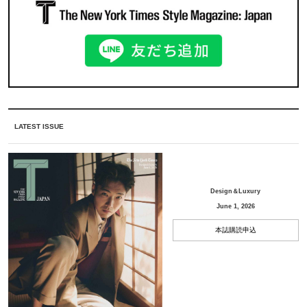
LATEST ISSUE
Design＆Luxury
June 1, 2026
本誌購読申込