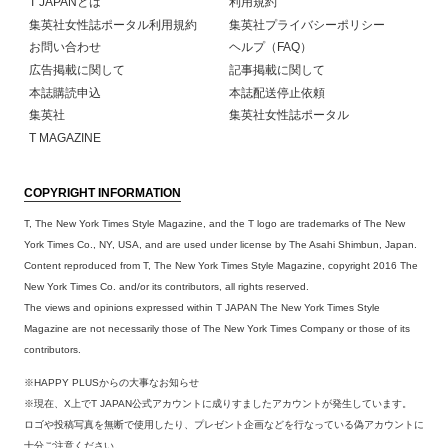
T JAPANとは
利用規約
集英社女性誌ポータル利用規約
集英社プライバシーポリシー
お問い合わせ
ヘルプ（FAQ）
広告掲載に関して
記事掲載に関して
本誌購読申込
本誌配送停止依頼
集英社
集英社女性誌ポータル
T MAGAZINE
COPYRIGHT INFORMATION
T, The New York Times Style Magazine, and the T logo are trademarks of The New
York Times Co., NY, USA, and are used under license by The Asahi Shimbun, Japan.
Content reproduced from T, The New York Times Style Magazine, copyright 2016 The
New York Times Co. and/or its contributors, all rights reserved.
The views and opinions expressed within T JAPAN The New York Times Style
Magazine are not necessarily those of The New York Times Company or those of its
contributors.
※HAPPY PLUSからの大事なお知らせ
※現在、X上でT JAPAN公式アカウントに成りすましたアカウントが発生しています。
ロゴや投稿写真を無断で使用したり、プレゼント企画などを行なっている偽アカウントに
十分ご注意ください。