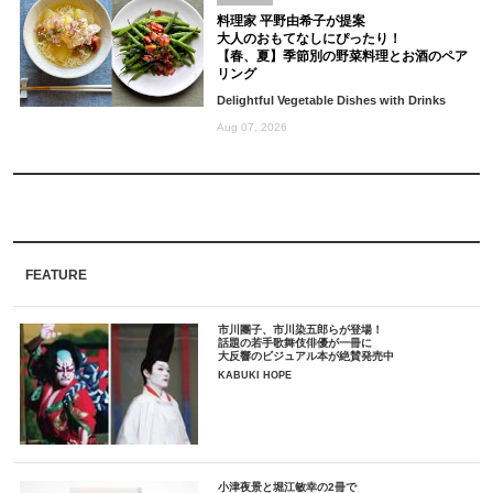
料理家 平野由希子が提案
大人のおもてなしにぴったり！
【春、夏】季節別の野菜料理とお酒のペア
リング
Delightful Vegetable Dishes with Drinks
Aug 07, 2026
FEATURE
市川團子、市川染五郎らが登場！
話題の若手歌舞伎俳優が一冊に
大反響のビジュアル本が絶賛発売中
KABUKI HOPE
小津夜景と堀江敏幸の2冊で