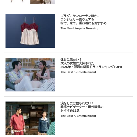
プラダ、サンローランほか。
ランジェリー風ウェアを
街で、家で。重ね着にもおすすめ
The New Lingerie Dressing
休日に観たい！
大人の女性に支持された
2026年・話題の韓国ドラマランキングTOP8
The Best K-Entertainment
涙なしには観られない！
韓流ナビゲーター・田代親世の
おすすめ12選
The Best K-Entertainment