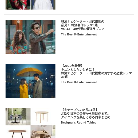
韓流ナビゲーター・田代親世の
必見！ 韓流名作ドラマ3選
Vol.43 40代男の最強ラブコメ
The Best K-Entertainment
【2026年最新】
キュンとしたいときに！
韓流ナビゲーター・田代親世のおすすめ恋愛ドラマ
30選
The Best K-Entertainment
【丸テーブルの名品34選】
北欧や日本の名作から注目作まで。
ダイニングを美しく彩る円卓まとめ
Designer's Round Tables