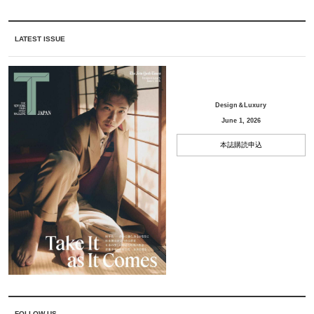
LATEST ISSUE
Design＆Luxury
June 1, 2026
本誌購読申込
FOLLOW US