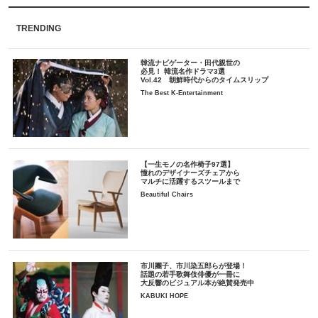
TRENDING
韓流ナビゲーター・田代親世の
必見！ 韓流名作ドラマ3選
Vol.42 朝鮮時代からのタイムスリップ
The Best K-Entertainment
【一生モノの名作椅子97選】
憧れのデザイナーズチェアから
マルチに活躍するスツールまで
Beautiful Chairs
市川團子、市川染五郎らが登場！
話題の若手歌舞伎俳優が一冊に
大反響のビジュアル本が絶賛発売中
KABUKI HOPE