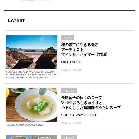
LATEST
ART
地の果てに生きる奇才
アーティスト
マイケル・ハイザー【前編】
OUT THERE
Aug 09, 2026
“COMPLEX ONE AND TWO, CITY,” 1970-2022 ©
MICHAEL HEIZER. COURTESY OF TRIPLE AUGHT
FOUNDATION. PHOTO: MICHAEL HEIZER
FOOD
長尾智子の日々のスープ
Vol.20 おろしきゅうりと
つるんとした鶏胸肉の冷たいスープ
SOUP, A WAY OF LIFE
Aug 08, 2026
PHOTOGRAPH BY TAKAKO HIROSE
FOOD