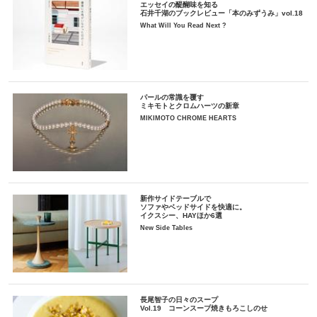
エッセイの醍醐味を知る
石井千湖のブックレビュー「本のみずうみ」vol.18
What Will You Read Next ?
パールの常識を覆す
ミキモトとクロムハーツの新章
MIKIMOTO CHROME HEARTS
新作サイドテーブルで
ソファやベッドサイドを快適に。
イクスシー、HAYほか6選
New Side Tables
長尾智子の日々のスープ
Vol.19 コーンスープ焼きもろこしのせ