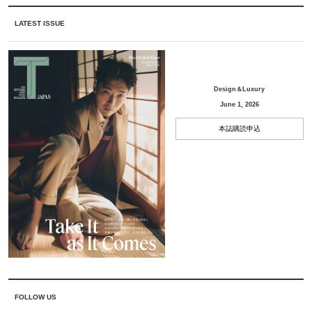
LATEST ISSUE
Design＆Luxury
June 1, 2026
本誌購読申込
FOLLOW US