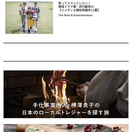
笑ってスカッとしたい！
韓流ドラマ通・田代親世の
【コメディ＆痛快系傑作11選】
The Best K-Entertainment