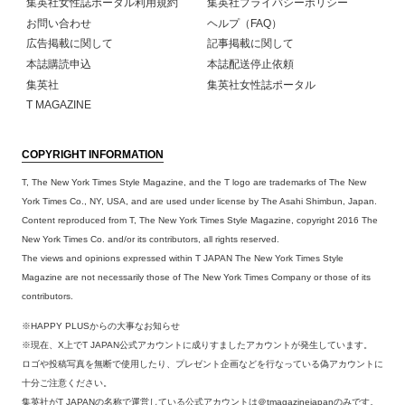
集英社女性誌ポータル利用規約
集英社プライバシーポリシー
お問い合わせ
ヘルプ（FAQ）
広告掲載に関して
記事掲載に関して
本誌購読申込
本誌配送停止依頼
集英社
集英社女性誌ポータル
T MAGAZINE
COPYRIGHT INFORMATION
T, The New York Times Style Magazine, and the T logo are trademarks of The New
York Times Co., NY, USA, and are used under license by The Asahi Shimbun, Japan.
Content reproduced from T, The New York Times Style Magazine, copyright 2016 The
New York Times Co. and/or its contributors, all rights reserved.
The views and opinions expressed within T JAPAN The New York Times Style
Magazine are not necessarily those of The New York Times Company or those of its
contributors.
※HAPPY PLUSからの大事なお知らせ
※現在、X上でT JAPAN公式アカウントに成りすましたアカウントが発生しています。
ロゴや投稿写真を無断で使用したり、プレゼント企画などを行なっている偽アカウントに
十分ご注意ください。
集英社がT JAPANの名称で運営している公式アカウントは＠tmagazinejapanのみです。