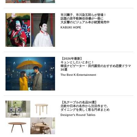
市川團子、市川染五郎らが登場！
話題の若手歌舞伎俳優が一冊に
大反響のビジュアル本が絶賛発売中
KABUKI HOPE
【2026年最新】
キュンとしたいときに！
韓流ナビゲーター・田代親世のおすすめ恋愛ドラマ
30選
The Best K-Entertainment
【丸テーブルの名品34選】
北欧や日本の名作から注目作まで。
ダイニングを美しく彩る円卓まとめ
Designer's Round Tables