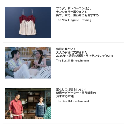
プラダ、サンローランほか。
ランジェリー風ウェアを
街で、家で。重ね着にもおすすめ
The New Lingerie Dressing
休日に観たい！
大人の女性に支持された
2026年・話題の韓国ドラマランキングTOP8
The Best K-Entertainment
涙なしには観られない！
韓流ナビゲーター・田代親世の
おすすめ12選
The Best K-Entertainment