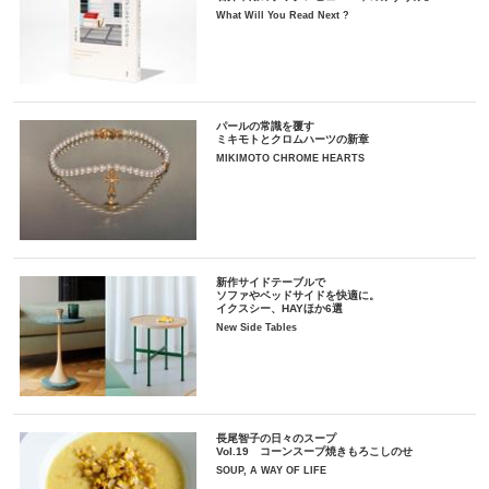
What Will You Read Next ?
パールの常識を覆す
ミキモトとクロムハーツの新章
MIKIMOTO CHROME HEARTS
新作サイドテーブルで
ソファやベッドサイドを快適に。
イクスシー、HAYほか6選
New Side Tables
長尾智子の日々のスープ
Vol.19 コーンスープ焼きもろこしのせ
SOUP, A WAY OF LIFE