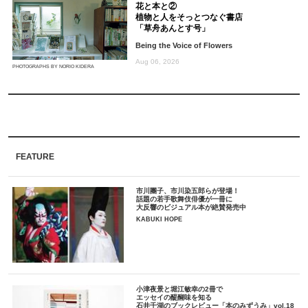
花と本と②
植物と人をそっとつなぐ書店
「草舟あんとす号」
Being the Voice of Flowers
Aug 06, 2026
PHOTOGRAPHS BY NORIO KIDERA
FEATURE
市川團子、市川染五郎らが登場！
話題の若手歌舞伎俳優が一冊に
大反響のビジュアル本が絶賛発売中
KABUKI HOPE
小津夜景と堀江敏幸の2冊で
エッセイの醍醐味を知る
石井千湖のブックレビュー「本のみずうみ」vol.18