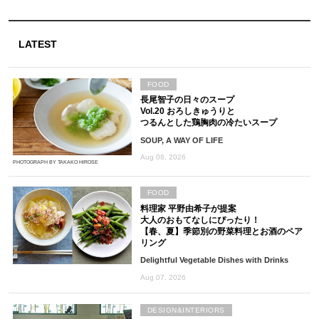
LATEST
FOOD
長尾智子の日々のスープ
Vol.20 おろしきゅうりと
つるんとした鶏胸肉の冷たいスープ
SOUP, A WAY OF LIFE
Aug 08, 2026
PHOTOGRAPH BY TAKAKO HIROSE
FOOD
料理家 平野由希子が提案
大人のおもてなしにぴったり！
【春、夏】季節別の野菜料理とお酒のペア
リング
Delightful Vegetable Dishes with Drinks
Aug 07, 2026
DESIGN&INTERIORS