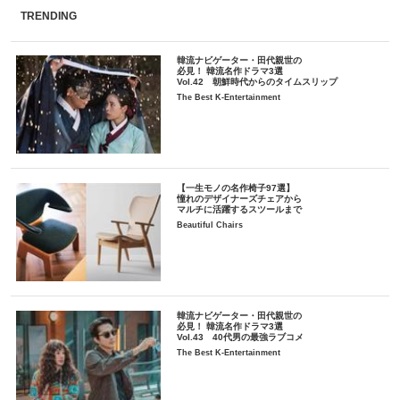
TRENDING
韓流ナビゲーター・田代親世の
必見！ 韓流名作ドラマ3選
Vol.42 朝鮮時代からのタイムスリップ
The Best K-Entertainment
【一生モノの名作椅子97選】
憧れのデザイナーズチェアから
マルチに活躍するスツールまで
Beautiful Chairs
韓流ナビゲーター・田代親世の
必見！ 韓流名作ドラマ3選
Vol.43 40代男の最強ラブコメ
The Best K-Entertainment