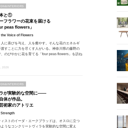
IGN&INTERIORS
本と①
ーフラワーの花束を届ける
r peas flowers」
 the Voice of Flowers
、人に喜びを与え、人を癒やす。そんな花のエネルギ
手渡すことに力を尽くす人がいる。神奈川県の藤野の
、のびやかに花を育てる「four peas flowers」を訪ね
, 2026
IGN&INTERIORS
ラが実験的な空間に――
自体が作品。
芸術家のアトリエ
 Strength
ティストのイーダ・エークブラッドは、オスロに立つ
のようなコンクリートヴィラを実験的な空間に変え