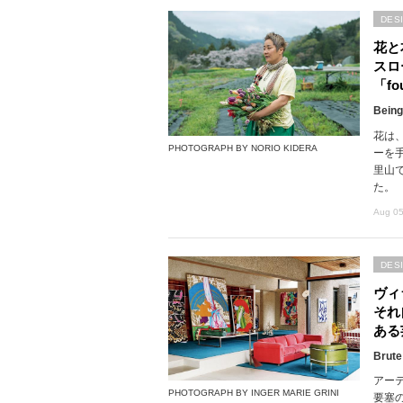
DES
花と
スロ
「fou
Being
花は
PHOTOGRAPH BY NORIO KIDERA
ーを
里山で
た。
Aug 05
DES
ヴィ
それ
ある
Brute
アー
PHOTOGRAPH BY INGER MARIE GRINI
要塞