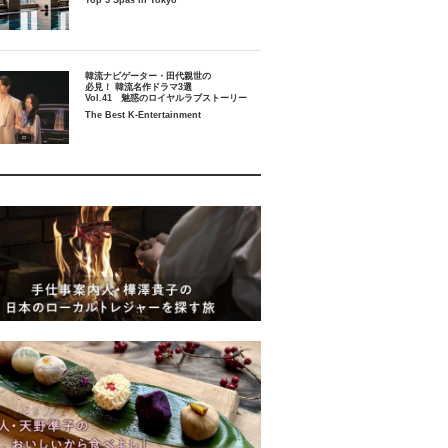
Top 5 Spas in Tokyo
韓流ナビゲーター・田代親世の
必見！ 韓流名作ドラマ3選
Vol.41 魅惑のロイヤルラブストーリー
The Best K-Entertainment