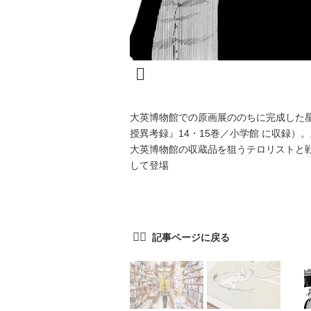
大英博物館での原画展ののちに完成した
授異考録』14・15巻／小学館 に収録）
大英博物館の収蔵品を狙うテロリストと
して登場