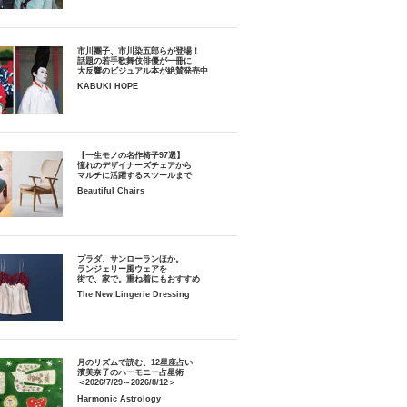
市川團子、市川染五郎らが登場！
話題の若手歌舞伎俳優が一冊に
大反響のビジュアル本が絶賛発売中
KABUKI HOPE
【一生モノの名作椅子97選】
憧れのデザイナーズチェアから
マルチに活躍するスツールまで
Beautiful Chairs
プラダ、サンローランほか。
ランジェリー風ウェアを
街で、家で。重ね着にもおすすめ
The New Lingerie Dressing
月のリズムで読む、12星座占い
濱美奈子のハーモニー占星術
＜2026/7/29～2026/8/12＞
Harmonic Astrology