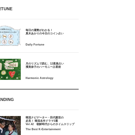
RTUNE
毎日の運勢がわかる！
月のリズムで読む、12星座占い
ENDING
韓流ナビゲーター・田代親世の
必見！ 韓流名作ドラマ3選
Vol.42 朝鮮時代からのタイムスリップ
The Best K-Entertainment