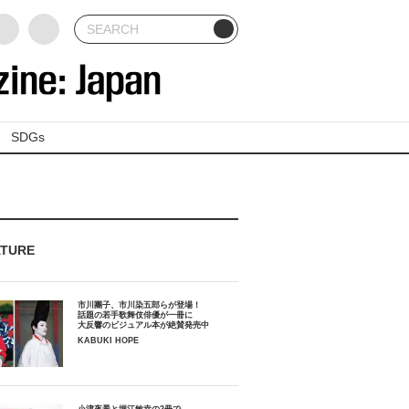
SDGs
ATURE
市川團子、市川染五郎らが登場！
話題の若手歌舞伎俳優が一冊に
大反響のビジュアル本が絶賛発売中
KABUKI HOPE