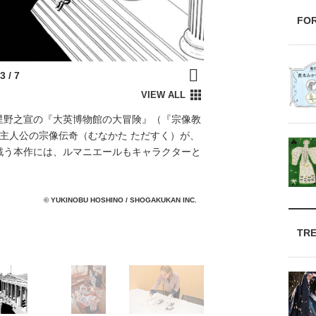
FO
星野之宣の『大英博物館の大冒険』（『宗像教
。主人公の宗像伝奇（むなかた ただすく）が、
戦う本作には、ルマニエールもキャラクターと
© YUKINOBU HOSHINO / SHOGAKUKAN INC.
TR