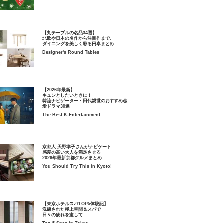
【丸テーブルの名品34選】
北欧や日本の名作から注目作まで。
ダイニングを美しく彩る円卓まとめ
Designer's Round Tables
【2026年最新】
キュンとしたいときに！
韓流ナビゲーター・田代親世のおすすめ恋
愛ドラマ30選
The Best K-Entertainment
京都人 天野準子さんがナビゲート
感度の高い大人を満足させる
2026年最新京都グルメまとめ
You Should Try This in Kyoto!
【東京ホテルスパTOP5体験記】
洗練された極上空間＆スパで
日々の疲れを癒して