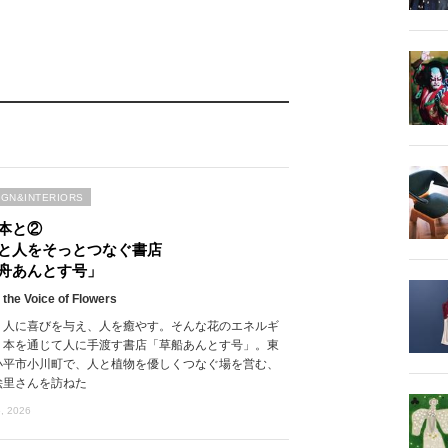
IGN&INTERIORS
本と②
と人をそっとつなぐ書店
舟あんとす号」
 the Voice of Flowers
、人に喜びを与え、人を癒やす。そんな花のエネルギ
、本を通じて人に手渡す書店「草船あんとす号」。東
小平市小川町で、人と植物を優しくつなぐ場を営む、
絵里さんを訪ねた
, 2026