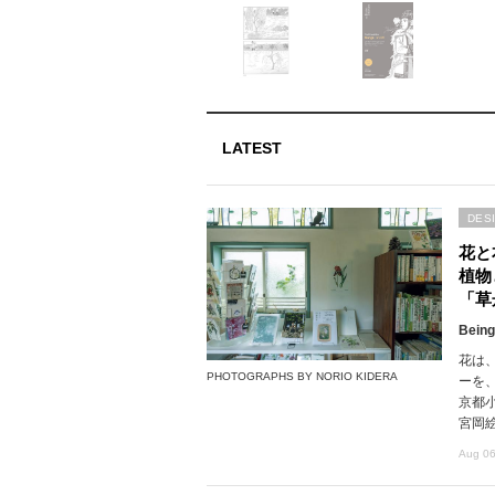
LATEST
DES
花と
植物
「草
Being
花は
PHOTOGRAPHS BY NORIO KIDERA
ーを
京都
宮岡
Aug 06