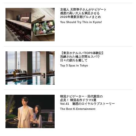
京都人 天野準子さんがナビゲート
感度の高い大人を満足させる
2026年最新京都グルメまとめ
You Should Try This in Kyoto!
【東京ホテルスパTOP5体験記】
洗練された極上空間＆スパで
日々の疲れを癒して
Top 5 Spas in Tokyo
韓流ナビゲーター・田代親世の
必見！ 韓流名作ドラマ3選
Vol.41 魅惑のロイヤルラブストーリー
The Best K-Entertainment