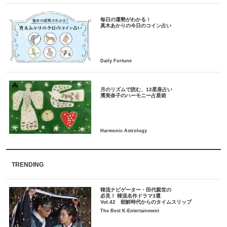
毎日の運勢がわかる！
月のリズムで読む、12星座占い
TRENDING
韓流ナビゲーター・田代親世の
必見！ 韓流名作ドラマ3選
Vol.42 朝鮮時代からのタイムスリップ
The Best K-Entertainment