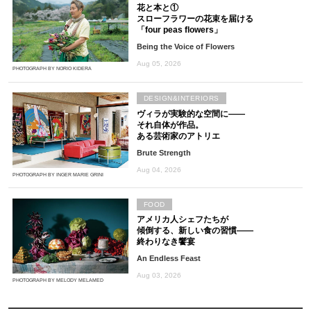
花と本と①
スローフラワーの花束を届ける
「four peas flowers」
Being the Voice of Flowers
Aug 05, 2026
PHOTOGRAPH BY NORIO KIDERA
DESIGN&INTERIORS
ヴィラが実験的な空間に――
それ自体が作品。
ある芸術家のアトリエ
Brute Strength
Aug 04, 2026
PHOTOGRAPH BY INGER MARIE GRINI
FOOD
アメリカ人シェフたちが
傾倒する、新しい食の習慣――
終わりなき饗宴
An Endless Feast
Aug 03, 2026
PHOTOGRAPH BY MELODY MELAMED