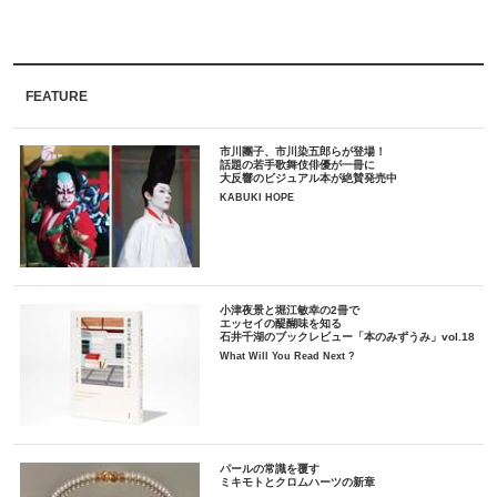
FEATURE
市川團子、市川染五郎らが登場！
話題の若手歌舞伎俳優が一冊に
大反響のビジュアル本が絶賛発売中
KABUKI HOPE
小津夜景と堀江敏幸の2冊で
エッセイの醍醐味を知る
石井千湖のブックレビュー「本のみずうみ」vol.18
What Will You Read Next ?
パールの常識を覆す
ミキモトとクロムハーツの新章