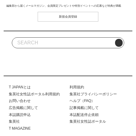
編集部から届くメールマガジン、会員限定プレゼントや特別イベントへの応募など特典が満載
新規会員登録
T JAPANとは
利用規約
集英社女性誌ポータル利用規約
集英社プライバシーポリシー
お問い合わせ
ヘルプ（FAQ）
広告掲載に関して
記事掲載に関して
本誌購読申込
本誌配送停止依頼
集英社
集英社女性誌ポータル
T MAGAZINE