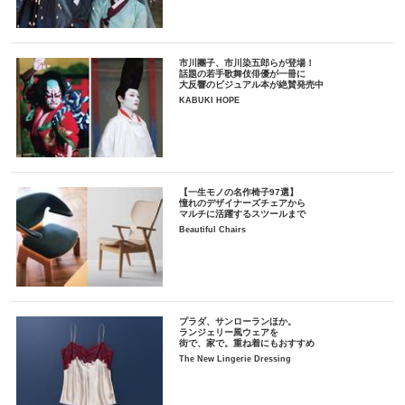
市川團子、市川染五郎らが登場！
話題の若手歌舞伎俳優が一冊に
大反響のビジュアル本が絶賛発売中
KABUKI HOPE
【一生モノの名作椅子97選】
憧れのデザイナーズチェアから
マルチに活躍するスツールまで
Beautiful Chairs
プラダ、サンローランほか。
ランジェリー風ウェアを
街で、家で。重ね着にもおすすめ
The New Lingerie Dressing