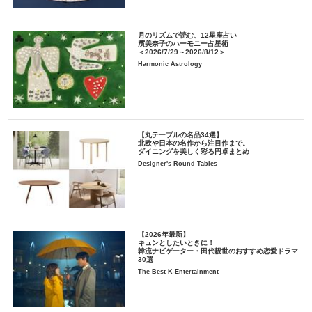
月のリズムで読む、12星座占い
濱美奈子のハーモニー占星術
＜2026/7/29～2026/8/12＞
Harmonic Astrology
【丸テーブルの名品34選】
北欧や日本の名作から注目作まで。
ダイニングを美しく彩る円卓まとめ
Designer's Round Tables
【2026年最新】
キュンとしたいときに！
韓流ナビゲーター・田代親世のおすすめ恋愛ドラマ
30選
The Best K-Entertainment