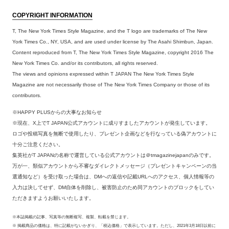
COPYRIGHT INFORMATION
T, The New York Times Style Magazine, and the T logo are trademarks of The New
York Times Co., NY, USA, and are used under license by The Asahi Shimbun, Japan.
Content reproduced from T, The New York Times Style Magazine, copyright 2016 The
New York Times Co. and/or its contributors, all rights reserved.
The views and opinions expressed within T JAPAN The New York Times Style
Magazine are not necessarily those of The New York Times Company or those of its
contributors.
※HAPPY PLUSからの大事なお知らせ
※現在、X上でT JAPAN公式アカウントに成りすましたアカウントが発生しています。
ロゴや投稿写真を無断で使用したり、プレゼント企画などを行なっている偽アカウントに
十分ご注意ください。
集英社がT JAPANの名称で運営している公式アカウントは＠tmagazinejapanのみです。
万が一、類似アカウントから不審なダイレクトメッセージ（プレゼントキャンペーンの当
選通知など）を受け取った場合は、DMへの返信や記載URLへのアクセス、個人情報等の
入力は決してせず、DM自体を削除し、被害防止のため同アカウントのブロックをしてい
ただきますようお願いいたします。
※本誌掲載の記事、写真等の無断複写、複製、転載を禁じます。
※ 掲載商品の価格は、特に記載がないかぎり、「税込価格」で表示しています。ただし、2021年3月18日以前に