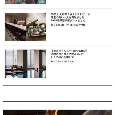
京都人 天野準子さんがナビゲート
感度の高い大人を満足させる
2026年最新京都グルメまとめ
You Should Try This in Kyoto!
【東京ホテルスパTOP5体験記】
洗練された極上空間＆スパで
日々の疲れを癒して
Top 5 Spas in Tokyo