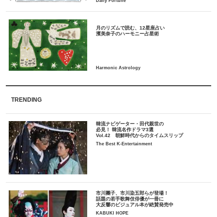
月のリズムで読む、12星座占い
TRENDING
韓流ナビゲーター・田代親世の
必見！ 韓流名作ドラマ3選
Vol.42 朝鮮時代からのタイムスリップ
The Best K-Entertainment
市川團子、市川染五郎らが登場！
話題の若手歌舞伎俳優が一冊に
大反響のビジュアル本が絶賛発売中
KABUKI HOPE