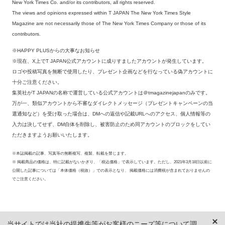
New York Times Co. and/or its contributors, all rights reserved.
The views and opinions expressed within T JAPAN The New York Times Style
Magazine are not necessarily those of The New York Times Company or those of its
contributors.
※HAPPY PLUSからの大事なお知らせ
※現在、X上でT JAPAN公式アカウントに成りすましたアカウントが発生しています。
ロゴや投稿写真を無断で使用したり、プレゼント企画などを行なっている偽アカウントに
十分ご注意ください。
集英社がT JAPANの名称で運営している公式アカウントは＠tmagazinejapanのみです。
万が一、類似アカウントから不審なダイレクトメッセージ（プレゼントキャンペーンの当
選通知など）を受け取った場合は、DMへの返信や記載URLへのアクセス、個人情報等の
入力は決してせず、DM自体を削除し、被害防止のため同アカウントのブロックをしてい
ただきますようお願いいたします。
※本誌掲載の記事、写真等の無断複写、複製、転載を禁じます。
※ 掲載商品の価格は、特に記載がないかぎり、「税込価格」で表示しています。ただし、2021年3月18日以前に
公開した記事については「本体価格（税抜）」での表示となり、 掲載価格には消費税が含まれておりませんの
でご注意ください。
当サイトでは当社の提携先等がお客様のニーズ等について調