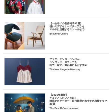
【一生モノの名作椅子97選】
憧れのデザイナーズチェアから
マルチに活躍するスツールまで
Beautiful Chairs
プラダ、サンローランほか。
ランジェリー風ウェアを
街で、家で。重ね着にもおすすめ
The New Lingerie Dressing
【2026年最新】
キュンとしたいときに！
韓流ナビゲーター・田代親世のおすすめ恋愛ドラマ
30選
The Best K-Entertainment