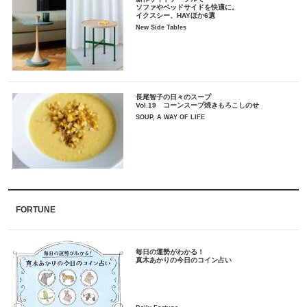
ソファやベッドサイドを快適に。
イクスシー、HAYほか6選
New Side Tables
長尾智子の日々のスープ
Vol.19 コーンスープ焼きもろこしのせ
SOUP, A WAY OF LIFE
FORTUNE
毎日の運勢がわかる！