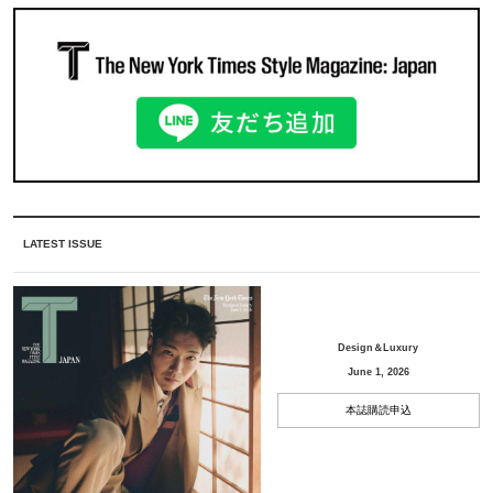
LATEST ISSUE
Design＆Luxury
June 1, 2026
本誌購読申込