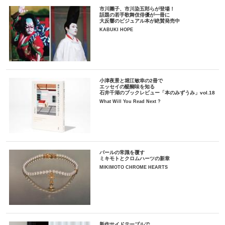
市川團子、市川染五郎らが登場！
話題の若手歌舞伎俳優が一冊に
大反響のビジュアル本が絶賛発売中
KABUKI HOPE
小津夜景と堀江敏幸の2冊で
エッセイの醍醐味を知る
石井千湖のブックレビュー「本のみずうみ」vol.18
What Will You Read Next ?
パールの常識を覆す
ミキモトとクロムハーツの新章
MIKIMOTO CHROME HEARTS
新作サイドテーブルで