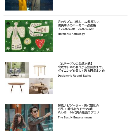
月のリズムで読む、12星座占い
濱美奈子のハーモニー占星術
＜2026/7/29～2026/8/12＞
Harmonic Astrology
【丸テーブルの名品34選】
北欧や日本の名作から注目作まで。
ダイニングを美しく彩る円卓まとめ
Designer's Round Tables
韓流ナビゲーター・田代親世の
必見！ 韓流名作ドラマ3選
Vol.43 40代男の最強ラブコメ
The Best K-Entertainment